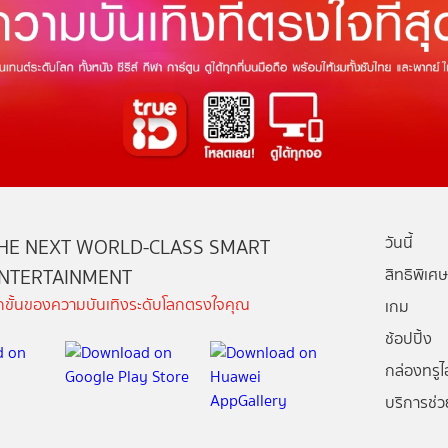
วันนี้
HE NEXT WORLD-CLASS SMART
NTERTAINMENT
สิทธิพิเศษ
ีกขั้นของความบันเทิงระดับโลกตรงใจคุณ
เกม
ช้อปปิ้ง
กล่องทรูไอ
บริการช่ว