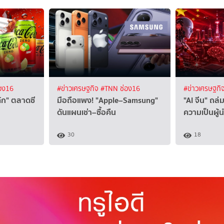
อง16
#ข่าวเศรษฐกิจ
#TNN ช่อง16
#ข่าวเศรษฐกิ
"โค้ก" ตลาดซี
มือถือแพง! "Apple–Samsung"
"AI จีน" ถล่ม
ดันแผนเช่า–ซื้อคืน
ความเป็นผู้
30
18