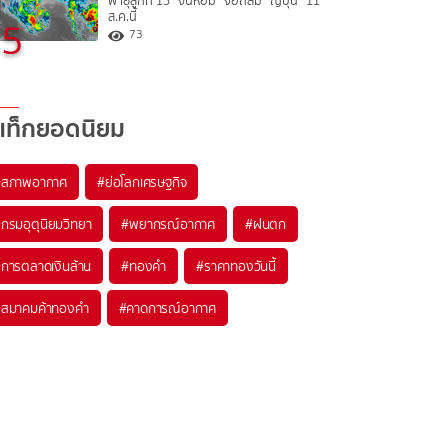
พายุลูกที่ 15 “จันหอม” จ่อถล่ม “ญี่ปุ่น” 11
ส.ค.นี้
5
73
แท็กยอดนิยม
#
สภาพอากาศ
#
ย่อโลกเศรษฐกิจ
#
กรมอุตุนิยมวิทยา
#
พยากรณ์อากาศ
#
ฝนตก
#
การตลาดเงินล้าน
#
ทองคำ
#
ราคาทองวันนี้
#
สมาคมค้าทองคำ
#
คาดการณ์อากาศ