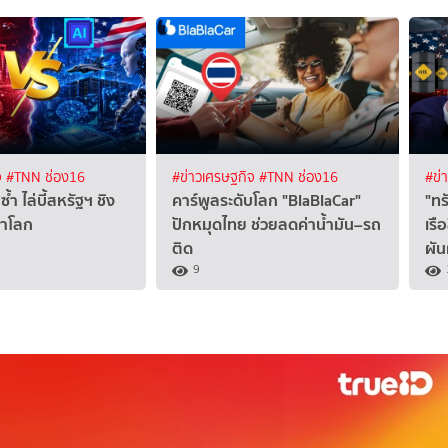
จ
#TNN ช่อง16
#ข่าวเศรษฐกิจ
#TNN ช่อง16
#ข่
ซ้ำ ไล่บี้สหรัฐฯ ชิง
คาร์พูลระดับโลก "BlaBlaCar"
"ทร
นำโลก
ปักหมุดไทย ช่วยลดค่าน้ำมัน–รถ
เรื
ติด
ผั
9