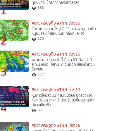
ทุกขนาด เช็กราคาทองแท่งล่าสุด
1
356
#ข่าวเศรษฐกิจ
#TNN ช่อง16
จับตาฝนระลอกใหญ่ 7–11 ส.ค. พายุดอลฟิน
หนุนมรสุม ไทยฝนหนัก-คลื่นทะเลแรง
2
270
#ข่าวเศรษฐกิจ
#TNN ช่อง16
พยากรณ์อากาศวันนี้ 7 ส.ค.69 เตือน 7-9
ส.ค.นี้ เหนือ–อีสาน–ตะวันออก เสี่ยงน้ำท่วม
3
ฉับพลัน
117
#ข่าวเศรษฐกิจ
#TNN ช่อง16
หุ้นดาวโจนส์วันนี้ 7 ส.ค. 2569 ปิดร่วงแรง
464.02 จุด ราคาน้ำมันปรับตัวขึ้นตลาดวิตก
4
กังวลเงินเฟ้อ
96
#ข่าวเศรษฐกิจ
#TNN ช่อง16