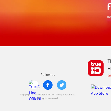
T
E
Follow us
อ
Copyright © True Digital Group Company Limited.
All rights reserved