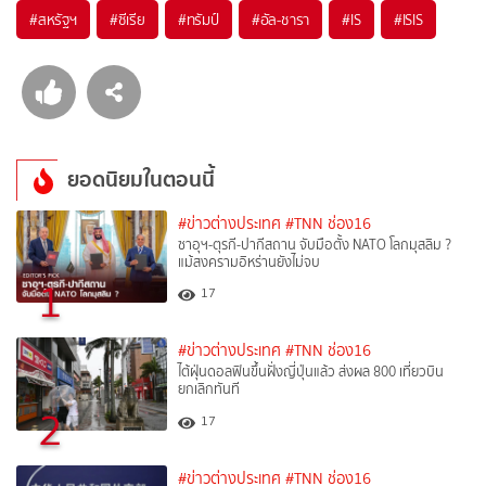
#
สหรัฐฯ
#
ซีเรีย
#
ทรัมป์
#
อัล-ชารา
#
IS
#
ISIS
ยอดนิยมในตอนนี้
#ข่าวต่างประเทศ
#TNN ช่อง16
ซาอุฯ-ตุรกี-ปากีสถาน จับมือตั้ง NATO โลกมุสลิม ?
แม้สงครามอิหร่านยังไม่จบ
1
17
#ข่าวต่างประเทศ
#TNN ช่อง16
ไต้ฝุ่นดอลฟินขึ้นฝั่งญี่ปุ่นแล้ว ส่งผล 800 เที่ยวบิน
ยกเลิกทันที
2
17
#ข่าวต่างประเทศ
#TNN ช่อง16