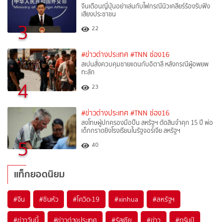
จีนเตือนญี่ปุ่นอย่าเล่นกับไฟกรณีนิวเคลียร์ร้องรับฟัง
เสียงประชาชน
3
22
#ข่าวต่างประเทศ
#TNN ช่อง16
สเปนสั่งควบคุมชายแดนกับอิตาลี หลังกรณีผู้อพยพ
ทะลัก
4
23
#ข่าวต่างประเทศ
#TNN ช่อง16
ลงโทษผู้ปกครองมือปืน สหรัฐฯ ตัดสินจำคุก 15 ปี พ่อ
เด็กกราดยิงโรงเรียนในรัฐจอร์เจีย สหรัฐฯ
5
40
แท็กยอดนิยม
#
จีน
#
ซินหัว
#
โควิด-19
#
xinhua
#
สหรัฐฯ
#
ข่าววันนี้
#
ข่าวต่างประเทศ
#
รัสเซีย
#
ข่าว
#
ทรัมป์