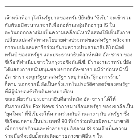
เจ้าหน้าที่อาวุโสในรัฐบาลของทรัมป์ยืนยัน “ซีเรีย” จะเข้าร่วม
กับพันธมิตรนานาชาติเพื่อต่อต้านกลุ่มติดอาวุธ IS ใน
ตะวันออกกลางนับเป็นความเคลื่อนไหวที่แสดงให้เห็นถึงการ
เปลี่ยนแปลงทิศทางนโยบายต่างประเทศของสหรัฐฯ หลังจาก
การพบปะและหารือร่วมกันระหว่างประธานาธิบดีโดนัลด์
ทรัมป์ ของสหรัฐฯ และประธานาธิบดี
อาห์หมัด อัล-ชารา ของ
ซีเรีย ที่ทำเนียบขาวในกรุงวอชิงตันดี.ซี. มีรายงานว่าทรัมป์ยัง
ได้แสดงการสนับสนุนของเขาต่ออัล-ชารา แม้ว่าก่อนหน้านี้
อัล-ชารา จะถูกรัฐบาลสหรัฐฯ ระบุว่าเป็น “ผู้ก่อการร้าย”
ก็ตาม นอกจากนี้ ยังเป็นครั้งแรกในประวัติศาสตร์ของสหรัฐฯ
ที่มีผู้นำของซีเรียเดินทางมาเยือน
ขณะเดียวกัน
ประธานาธิบดี
อาห์หมัด อัล-ชารา ได้ให้
สัมภาษณ์กับ Fox News ว่าการมาเยือนสหรัฐฯ ของเขาถือเป็น
“ยุคใหม่” ที่ซีเรียจะให้ความร่วมกับด้านต่าง ๆ กับ สหรัฐฯ ซึ่ง
ซีเรียจะกลายเป็นประเทศที่ 90 ที่เข้าร่วมพันธมิตรนานาชาติ
เพื่อการต่อต้านและทำลายกลุ่มอิสลาม IS รวมถึงเป็นความ
ร่วมมือที่จะยับยั้งกลุ่มติดอาวุธต่างชาติอื่น ๆ ใน