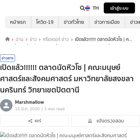
TH
เข้าสู่ระบบ
หน้าแรก
โควิด-19
ข่าวทั่วไทย
ข่าวการเมือง
ข่าว
อ่าน
ข่าว
ครีเอเตอร์ ข่าว
เปิดแล้ว!!!!!! ตลาดนัดหิวโซ | คณะ
มนุษย์ศาสตร์และสังคมศาสตร์ มหาวิทยาลัยสงขลานครินทร์ วิทยาเขต
ปัตตานี
ข่าวสาร
เปิดแล้ว!!!!!! ตลาดนัดหิวโซ | คณะมนุษย์
ศาสตร์และสังคมศาสตร์ มหาวิทยาลัยสงขลา
นครินทร์ วิทยาเขตปัตตานี
Marshmallow
|
16 มี.ค. 2020
1 min read
แจ้งตรวจสอบ
แชร์