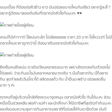
ขนมเบื้อง ที่ต้องต่อคิวย๊าว ยาว มันอร่อยขนาดไหนกันเชียว อยากรู้ละสิ้ ?
อยากรู้ต้องมาลองเดินชิมที่ตลาดนัดหิวโซกันนะคะ ♥️♥️
เครปก็มีค่าาาา!!! ไส้แน่นทะลัก ไปเล้ยยยยยย ราคา 20 บาท โอโหววว!!! ไม่มี
ตลาดไหนราคาถูกกว่านี้ ต้องมาเดินตลาดนัดหิวโซกันนะคะ
ยิ่งเย็นคนยิ่งแน่น เราเดินเวียนหลายรอบมาก เพราะยังตกลงกับตัวเองไม่
ได้เลยค่ะ ว่าจะกินอะไรมันหลากหลายมากจริง ๆ นั่นก็อยากกิน นี่ก็อยาก
กิน สุดท้ายแล้ววันนี้เราได้ สลัดซอสถั่ว กับ น้ำปั่นมะพร้าว อร่อยสดชื่น
มาก ๆ ค่ะ
ทุกคนที่อยู่บริเวณไกล้เคียงแวะมาอุดหนุน ตลาดนัดหิวโซ กันได้นะคะ ส่วน
หนึ่งเป็นช่วยเหลือ พ่อค้า แม่ค้า และนักศึกษา ให้มีอาชีพที่สุจริตทำกันนะคะ
และยังมอบความสุขการกินอาหารรสชาติที่อร่อยให้กับเราอีกด้วย มันดี