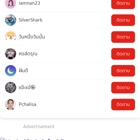
iamnan23
ติดตาม
SilverShark
ติดตาม
วันหนึ่งวันนั้น
ติดตาม
หงส์ดรุณ
ติดตาม
ฝันดี
ติดตาม
แอ๊ะแอ๋🤪
ติดตาม
Pchalisa
ติดตาม
Advertisement