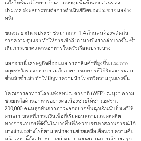
แก๊งอิทธิพลได้ขยายอำนาจควบคุมพื้นที่หลายส่วนของ
ประเทศ ส่งผลกระทบต่อการดำเนินชีวิตของประชาชนอย่าง
หนัก
ขณะเดียวกัน มีประชาชนมากกว่า 1.4 ล้านคนต้องพลัดถิ่น
จากความรุนแรง ทำให้การเข้าถึงอาหารยิ่งยากลำบากขึ้น ซ้ำ
เติมภาวะขาดแคลนอาหารในครัวเรือนเปราะบาง
นอกจากนี้ เศรษฐกิจที่อ่อนแอ ราคาสินค้าที่สูงขึ้น และการ
หยุดชะงักของตลาด รวมถึงภาคการเกษตรที่ได้รับผลกระทบ
ซ้ำแล้วซ้ำเล่า ทำให้ปัญหาความหิวโหยทวีความรุนแรงขึ้น
โครงการอาหารโลกแห่งสหประชาชาติ (WFP) ระบุว่า ความ
ช่วยเหลือด้านอาหารอย่างต่อเนื่องช่วยให้ชาวเฮติราว
200,000 คนหลุดพ้นจากภาวะอดอยากขั้นฉุกเฉินนับตั้งแต่ปีที่
ผ่านมา ขณะที่ภาวะเงินเฟ้อที่เริ่มผ่อนคลายและผลผลิต
ทางการเกษตรที่ดีขึ้นในบางพื้นที่ก็ช่วยบรรเทาสถานการณ์ได้
บางส่วน อย่างไรก็ตาม หน่วยงานช่วยเหลือเตือนว่า ความคืบ
หน้าเหล่านี้ยังเปราะบางอย่างมาก และสถานการณ์อาจทรุด