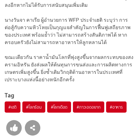
ลงอีกหากไม่ได้รับการสนับสนุนเพิ่มเติม
นางวันจา คาเรีย ผู้อำนวยการ WFP ประจำเฮติ ระบุว่า การ
ต่อสู้กับความหิวโหยเป็นกุญแจสำคัญในการฟื้นฟูเสถียรภาพ
ของประเทศ พร้อมย้ำว่า ไม่สามารถสร้างสันติภาพได้ หาก
ครอบครัวยังไม่สามารถหาอาหารให้ลูกหลานได้
ขณะเดียวกัน ราคาน้ำมันโลกที่พุ่งสูงขึ้นจากผลกระทบของสง
ครามอิหรัน ยังส่งผลให้ต้นทุนการขนส่งและการผลิตทางการ
เกษตรเพิ่มสูงขึ้น ยิ่งซ้ำเติมวิกฤติด้านอาหารในประเทศที่
เปราะบางแห่งนี้อย่างหนักอีกครั้ง
Tag
#
เฮติ
#
โลกร้อน
#
โลกเดือด
#
ภาวะอดอยาก
#
อาหาร