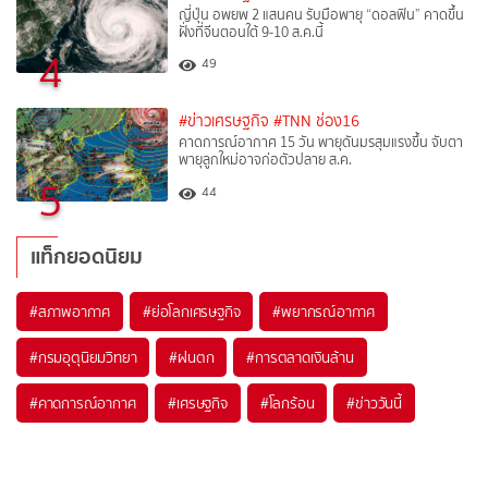
ญี่ปุ่น อพยพ 2 แสนคน รับมือพายุ “ดอลฟิน” คาดขึ้น
ฝั่งที่จีนตอนใต้ 9-10 ส.ค.นี้
4
49
#ข่าวเศรษฐกิจ
#TNN ช่อง16
คาดการณ์อากาศ 15 วัน พายุดันมรสุมแรงขึ้น จับตา
พายุลูกใหม่อาจก่อตัวปลาย ส.ค.
5
44
แท็กยอดนิยม
#
สภาพอากาศ
#
ย่อโลกเศรษฐกิจ
#
พยากรณ์อากาศ
#
กรมอุตุนิยมวิทยา
#
ฝนตก
#
การตลาดเงินล้าน
#
คาดการณ์อากาศ
#
เศรษฐกิจ
#
โลกร้อน
#
ข่าววันนี้