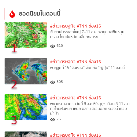
ยอดนิยมในตอนนี้
#ข่าวเศรษฐกิจ
#TNN ช่อง16
จับตาฝนระลอกใหญ่ 7–11 ส.ค. พายุดอลฟินหนุน
มรสุม ไทยฝนหนัก-คลื่นทะเลแรง
1
610
#ข่าวเศรษฐกิจ
#TNN ช่อง16
พายุลูกที่ 15 “จันหอม” จ่อถล่ม “ญี่ปุ่น” 11 ส.ค.นี้
2
305
#ข่าวเศรษฐกิจ
#TNN ช่อง16
พยากรณ์อากาศวันนี้ 8 ส.ค.69 อุตุฯ เตือน 8-11 ส.ค
ทั่วไทยฝนหนัก เหนือ อีสาน ตะวันออก ระวังน้ำท่วม-
น้ำป่า
3
75
#ข่าวเศรษฐกิจ
#TNN ช่อง16