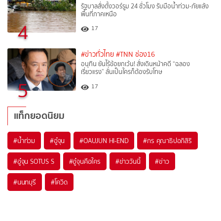
รัฐบาลสั่งตั้งวอร์รูม 24 ชั่วโมง รับมือน้ำท่วม-ภัยแล้ง
พื้นที่ภาคเหนือ
4
17
#ข่าวทั่วไทย
#TNN ช่อง16
อนุทิน ยันไร้ข้อยกเว้น! สั่งเดินหน้าคดี “ฉลอง
เรี่ยวแรง” ลั่นเป็นใครก็ต้องรับโทษ
5
17
แท็กยอดนิยม
#
น้ำท่วม
#
อู๋จุน
#
OAUJUN HI-END
#
กร คุณาธิปอภิสิริ
#
อู๋จุน SOTUS S
#
อู๋จุนคือใคร
#
ข่าววันนี้
#
ข่าว
#
นนทบุรี
#
โควิด