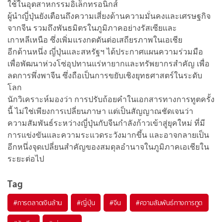
ใช้ในอุตสาหกรรมอิเล็กทรอนิกส์
ผู้นำญี่ปุ่นยังเตือนถึงความเสี่ยงด้านความมั่นคงและเศรษฐกิจ
จากจีน รวมถึงพันธมิตรในภูมิภาคอย่างรัสเซียและ
เกาหลีเหนือ ซึ่งเพิ่มแรงกดดันต่อเสถียรภาพในเอเชีย
อีกด้านหนึ่ง ญี่ปุ่นและสหรัฐฯ ได้ประกาศแผนความร่วมมือ
เพื่อพัฒนาห่วงโซ่อุปทานแร่หายากและทรัพยากรสำคัญ เพื่อ
ลดการพึ่งพาจีน ซึ่งถือเป็นการขยับเชิงยุทธศาสตร์ในระดับ
โลก
นักวิเคราะห์มองว่า การปรับถ้อยคำในเอกสารทางการทูตครั้ง
นี้ ไม่ใช่เพียงการเปลี่ยนภาษา แต่เป็นสัญญาณชัดเจนว่า
ความสัมพันธ์ระหว่างญี่ปุ่นกับจีนกำลังก้าวเข้าสู่ยุคใหม่ ที่มี
การแข่งขันและความระแวดระวังมากขึ้น และอาจกลายเป็น
อีกหนึ่งจุดเปลี่ยนสำคัญของสมดุลอำนาจในภูมิภาคเอเชียใน
ระยะต่อไป
Tag
#
การตลาดเงินล้าน
#
ญี่ปุ่น
#
จีน
#
ความสัมพันธ์ทางการทูต