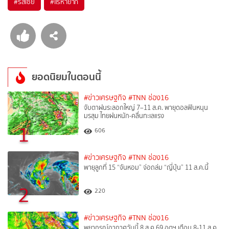
#
รัสเซีย
#
แร่หายาก
ยอดนิยมในตอนนี้
#ข่าวเศรษฐกิจ
#TNN ช่อง16
จับตาฝนระลอกใหญ่ 7–11 ส.ค. พายุดอลฟินหนุน
มรสุม ไทยฝนหนัก-คลื่นทะเลแรง
1
606
#ข่าวเศรษฐกิจ
#TNN ช่อง16
พายุลูกที่ 15 “จันหอม” จ่อถล่ม “ญี่ปุ่น” 11 ส.ค.นี้
2
220
#ข่าวเศรษฐกิจ
#TNN ช่อง16
พยากรณ์อากาศวันนี้ 8 ส.ค.69 อุตุฯ เตือน 8-11 ส.ค