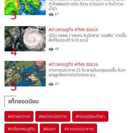
ทั่วไทยฝนหนัก เหนือ อีสาน ตะวันออก ระวังน้ำท่วม-
น้ำป่า
3
67
#ข่าวเศรษฐกิจ
#TNN ช่อง16
ญี่ปุ่น อพยพ 2 แสนคน รับมือพายุ “ดอลฟิน” คาดขึ้น
ฝั่งที่จีนตอนใต้ 9-10 ส.ค.นี้
4
48
#ข่าวเศรษฐกิจ
#TNN ช่อง16
คาดการณ์อากาศ 15 วัน พายุดันมรสุมแรงขึ้น จับตา
พายุลูกใหม่อาจก่อตัวปลาย ส.ค.
5
43
แท็กยอดนิยม
#
สภาพอากาศ
#
พยากรณ์อากาศ
#
กรมอุตุนิยมวิทยา
#
ย่อโลกเศรษฐกิจ
#
ฝนตก
#
คาดการณ์อากาศ