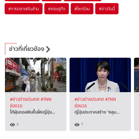
#
การตลาดเงินล้าน
#
เศรษฐกิจ
#
โลกร้อน
#
ข่าววันนี้
ข่าวที่เกี่ยวข้อง
#ข่าวต่างประเทศ
#TNN
#ข่าวต่างประเทศ
#TNN
ช่อง16
ช่อง16
ไต้ฝุ่นดอลฟินขึ้นฝั่งญี่ปุ่น…
ญี่ปุ่นประกาศสร้าง “หลุม…
2
7