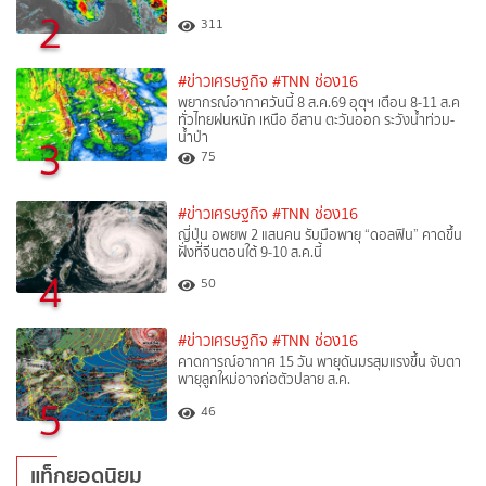
2
311
#ข่าวเศรษฐกิจ
#TNN ช่อง16
พยากรณ์อากาศวันนี้ 8 ส.ค.69 อุตุฯ เตือน 8-11 ส.ค
ทั่วไทยฝนหนัก เหนือ อีสาน ตะวันออก ระวังน้ำท่วม-
น้ำป่า
3
75
#ข่าวเศรษฐกิจ
#TNN ช่อง16
ญี่ปุ่น อพยพ 2 แสนคน รับมือพายุ “ดอลฟิน” คาดขึ้น
ฝั่งที่จีนตอนใต้ 9-10 ส.ค.นี้
4
50
#ข่าวเศรษฐกิจ
#TNN ช่อง16
คาดการณ์อากาศ 15 วัน พายุดันมรสุมแรงขึ้น จับตา
พายุลูกใหม่อาจก่อตัวปลาย ส.ค.
5
46
แท็กยอดนิยม