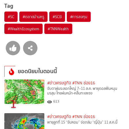
Tag
#
SC
#
ตลาดบ้านหรู
#
SCB
#
การลงทุน
#
WealthEcosystem
#
TNNWealth
ยอดนิยมในตอนนี้
#ข่าวเศรษฐกิจ
#TNN ช่อง16
จับตาฝนระลอกใหญ่ 7–11 ส.ค. พายุดอลฟินหนุน
มรสุม ไทยฝนหนัก-คลื่นทะเลแรง
1
613
#ข่าวเศรษฐกิจ
#TNN ช่อง16
พายุลูกที่ 15 “จันหอม” จ่อถล่ม “ญี่ปุ่น” 11 ส.ค.นี้