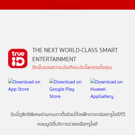
THE NEXT WORLD-CLASS SMART
ENTERTAINMENT
อีกขั้นของความบันเทิงระดับโลกตรงใจคุณ
วันนี้
ดู
สิทธิพิเศษ
อ่าน
เกม
ตาตั้ง
ช้อปปิ้ง
แพ็กเกจ
กล่องทรูไอดีทีวี
คอมมูนิตี้
บริการช่วยเหลือทรูไอดี