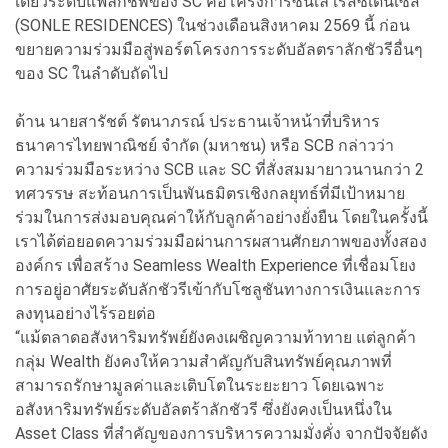
เดี่ยวระดับแฟล็กชิพของ SC คือโครงการซันเล เรสซิเดนเซส
(SONLE RESIDENCES) ในช่วงเดือนสิงหาคม 2569 นี้ ก่อน
ขยายความร่วมมือสู่พอร์ตโครงการระดับอัลตราลักชัวรีอื่นๆ
ของ SC ในลำดับถัดไป
ด้าน นายสารัชต์ รัตนาภรณ์ ประธานเจ้าหน้าที่บริหาร
ธนาคารไทยพาณิชย์ จำกัด (มหาชน) หรือ SCB กล่าวว่า
ความร่วมมือระหว่าง SCB และ SC ที่สั่งสมมายาวนานกว่า 2
ทศวรรษ สะท้อนการเป็นพันธมิตรเชิงกลยุทธ์ที่มีเป้าหมาย
ร่วมในการส่งมอบคุณค่าให้กับลูกค้าอย่างยั่งยืน โดยในครั้งนี้
เราได้ต่อยอดความร่วมมือผ่านการผสานศักยภาพของทั้งสอง
องค์กร เพื่อสร้าง Seamless Wealth Experience ที่เชื่อมโยง
การอยู่อาศัยระดับลักชัวรีเข้ากับโซลูชันทางการเงินและการ
ลงทุนอย่างไร้รอยต่อ
“แม้ตลาดอสังหาริมทรัพย์ยังคงเผชิญความท้าทาย แต่ลูกค้า
กลุ่ม Wealth ยังคงให้ความสำคัญกับสินทรัพย์คุณภาพที่
สามารถรักษามูลค่าและเติบโตในระยะยาว โดยเฉพาะ
อสังหาริมทรัพย์ระดับอัลตร้าลักชัวรี ซึ่งยังคงเป็นหนึ่งใน
Asset Class ที่สำคัญของการบริหารความมั่งคั่ง จากปัจจัยดัง