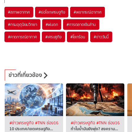
#
สภาพอากาศ
#
ย่อโลกเศรษฐกิจ
#
พยากรณ์อากาศ
#
กรมอุตุนิยมวิทยา
#
ฝนตก
#
การตลาดเงินล้าน
#
คาดการณ์อากาศ
#
เศรษฐกิจ
#
โลกร้อน
#
ข่าววันนี้
ข่าวที่เกี่ยวข้อง
#ข่าวเศรษฐกิจ
#TNN ช่อง16
#ข่าวเศรษฐกิจ
#TNN ช่อง16
10 ประเทศ/เขตเศรษฐกิจ…
ทำไมน้ำมันยังพุ่ง? สงคราม…