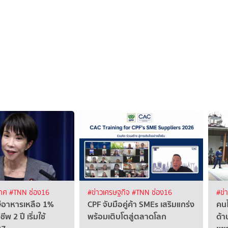
เทศ
#TNN ช่อง16
#ข่าวเศรษฐกิจ
#TNN ช่อง16
#ข่
ษีอาหารเหลือ 1%
CPF จับมือคู่ค้า SMEs เสริมแกร่ง
คนไ
พ 2 ปี เริ่มใช้
พร้อมเติบโตสู่ตลาดโลก
ด้า