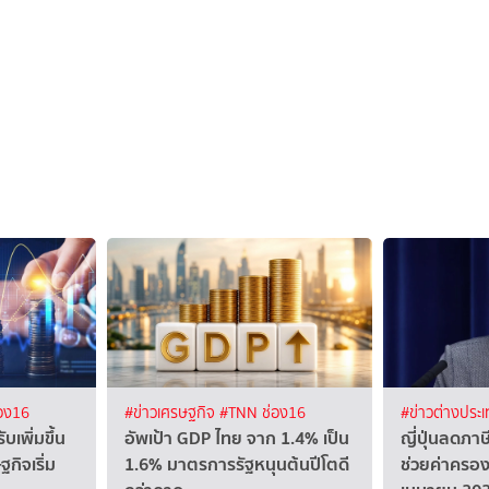
อง16
#ข่าวเศรษฐกิจ
#TNN ช่อง16
#ข่าวต่างประ
ับเพิ่มขึ้น
อัพเป้า GDP ไทย จาก 1.4% เป็น
ญี่ปุ่นลดภา
ิจเริ่ม
1.6% มาตรการรัฐหนุนต้นปีโตดี
ช่วยค่าครองชี