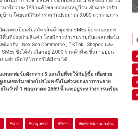
ช่วยในการกระจายสินค้า ซึ่งก่อนหน้านี้ นางสุขสมรวย วัน
หารือว่าจะใช้ร้านค้าของกองทุนหมู่บ้าน เข้ามาช่วยรับ
ู่บ้าน โดยจะมีสินค้าร่วมกันประมาณ 3,000 กว่ารายการ
ารเปิดจดทะเบียนรับสมัครสินค้าชุมชน SMEs ผู้ประกอบการ
ห้มีพื้นที่ผ่องถ่ายสินค้า โดยมีการทำงานร่วมกับแพลตฟอร์ม
สต์มาร์ท , Nex Gen Commerce , TikTok , Shopee และ
MEs ซึ่งได้คัดเลือกอยู่ 2,000 ร้านค้าที่จะขึ้นมาอยู่บน
นส่ง เพื่อให้ไรเดอร์ได้มีรายได้
พลตฟอร์มดังกล่าว 5 แสนใบที่จะให้กับผู้ซื้อ เพื่อช่วย
นฟลูเอนเซอร์มาช่วยโปรโมท ซึ่งในส่วนของการกระจาย
ในวันที่ 1 พฤษภาคม 2569 นี้ และอยู่ระหว่างการเตรียม
พ
#
รถเร่
#
รถพุ่มพวง
#
SMEs
#
แพลตฟอร์มออนไลน์