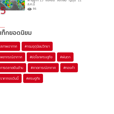
พายุลูกที่ 15 “จันหอม” จ่อถล่ม “ญี่ปุ่น” 11
ส.ค.นี้
5
86
แท็กยอดนิยม
#
สภาพอากาศ
#
กรมอุตุนิยมวิทยา
#
พยากรณ์อากาศ
#
ย่อโลกเศรษฐกิจ
#
ฝนตก
#
การตลาดเงินล้าน
#
คาดการณ์อากาศ
#
ทองคำ
#
ราคาทองวันนี้
#
เศรษฐกิจ