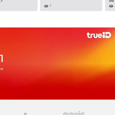
27
ขยา
7
ดู
เกี่ยวกับทรูไอดี