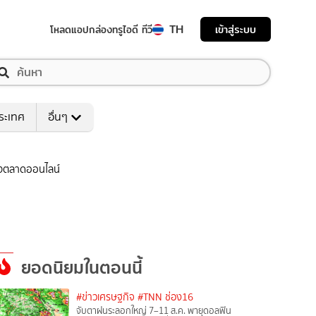
TH
เข้าสู่ระบบ
โหลดแอป
กล่องทรูไอดี ทีวี
ระเทศ
อื่นๆ
ถึงตลาดออนไลน์
ยอดนิยมในตอนนี้
#ข่าวเศรษฐกิจ
#TNN ช่อง16
จับตาฝนระลอกใหญ่ 7–11 ส.ค. พายุดอลฟิน