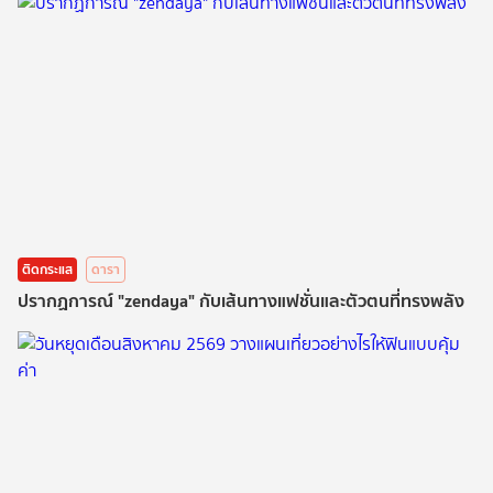
ติดกระแส
ดารา
ปรากฏการณ์ "zendaya" กับเส้นทางแฟชั่นและตัวตนที่ทรงพลัง