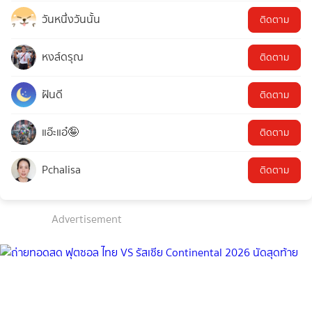
วันหนึ่งวันนั้น
ติดตาม
หงส์ดรุณ
ติดตาม
ฝันดี
ติดตาม
แอ๊ะแอ๋🤪
ติดตาม
Pchalisa
ติดตาม
Advertisement