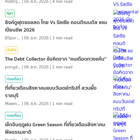
หงส์ดรุณ
|
06 ส.ค. 2026
|
4
min read
กีฬา
ลิงค์ดูฟุตซอลสด ไทย Vs รัสเซีย คอนติเนนตัล แชม
เปียนชิพ 2026
BSports8
|
06 ส.ค. 2026
|
3
min read
บันเทิง
The Debt Collector ข้อคิดจาก "คนเดือดทวงแค้น"
ponydiary
|
06 ส.ค. 2026
|
2
min read
ท่องเที่ยว
ที่เที่ยวเดือนสิงหาคมแบบวันเดย์ทริปที่ สวนผึ้ง
ราชบุรี
MawinMatravel
|
06 ส.ค. 2026
|
1
min read
ท่องเที่ยว
เช็กอินฤดูฝน Green Season ที่เที่ยวเดือนสิงหาคม
ฟีลธรรมชาติ