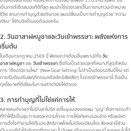
อ่านหนังสือที่ชอบ หรือแม้แต่การนั่งสมาธิเพียง 15 นาทีในวันพระ ถือ
เป็นการรีเซ็ตสมองที่ดีที่สุด ผมมักใช้ช่วงเวลานี้ในการทบทวนเป้าหมาย
ชีวิต แทนการทำบุญด้วยเงินทอง ผมเปลี่ยนเป็นการทำบุญด้วย "ความ
เงียบ" ให้กับจิตใจของตัวเองครับ
2. วันอาสาฬหบูชาและวันเข้าพรรษา: พลังแห่งการ
เริ่มต้น
วัน
ในเดือนกรกฎาคม 2569 นี้ พิเศษกว่าเดือนอื่นเพราะมีทั้ง
อาสาฬหบูชา
วันเข้าพรรษา
และ
ซึ่งถือเป็นช่วงเวลาที่เหมาะที่สุดสำหรับ
การ "ตั้งปณิธานใหม่" (New Goal Setting) ไม่จำเป็นต้องรอวันปีใหม่ แต่
การเริ่มต้นปรับพฤติกรรมหรือเลิกนิสัยเสียๆ ในช่วงเข้าพรรษานี้ ถือเป็น
กุศโลบายที่ดีเยี่ยมในการสร้างวินัยให้ตัวเอง
3. การทำบุญที่ไม่ใช่แค่การให้
หลายคนกังวลว่าไม่มีเวลาไปวัด แต่ในมุมมองของผม "บุญ" คือการกระทำ
ที่ทำให้ใจเป็นสุข การลดละความโกรธ การให้อภัยคนรอบข้าง หรือแม้แต่
การตั้งใจทำงานให้เต็มประสิทธิภาพโดยไม่เบียดเบียนใคร สิ่งเหล่านี้ล้วน
เป็นบุญที่ทำได้จริงทุกที่ทุกเวลา ในวันพระเดือนกรกฎาคมนี้ หากคุณไม่ได้