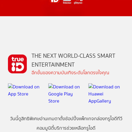
THE NEXT WORLD-CLASS SMART
ENTERTAINMENT
อีกขั้นของความบันเทิงระดับโลกตรงใจคุณ
วันนี้
ดู
สิทธิพิเศษ
อ่าน
เกม
ตาตั้ง
ช้อปปิ้ง
แพ็กเกจ
กล่องทรูไอดีทีวี
คอมมูนิตี้
บริการช่วยเหลือทรูไอดี