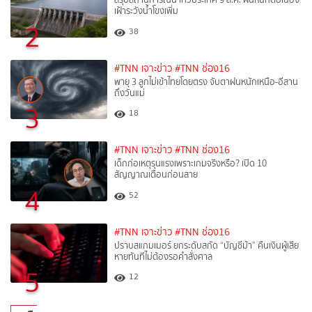
เฝ้าระวังน้ำโขงเพิ่ม
2
38
#TNN เจาะข่าว
#TNN ช่อง16
พายุ 3 ลูกไม่เข้าไทยโดยตรง จับตาฝนหนักเหนือ-อีสาน
ถึงวันแม่
3
18
#TNN เจาะข่าว
#TNN ช่อง16
เด็กก่อเหตุรุนแรงเพราะเกมจริงหรือ? เปิด 10
สัญญาณเตือนก่อนสาย
4
52
#TNN เจาะข่าว
#TNN ช่อง16
ปราบสแกมเมอร์ ยกระดับสกัด “บัญชีม้า” คืนเงินผู้เสีย
หายทันทีไม่ต้องรอคำสั่งศาล
5
12