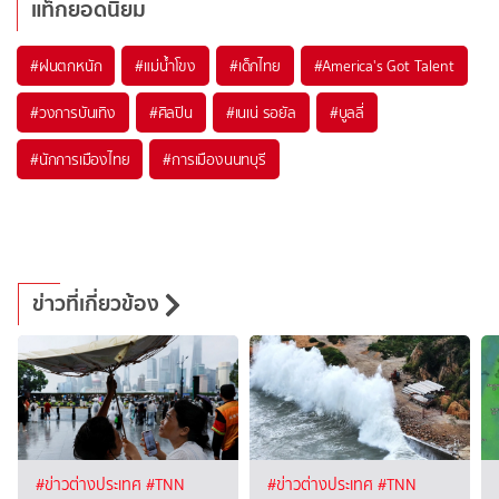
แท็กยอดนิยม
#
ฝนตกหนัก
#
แม่น้ำโขง
#
เด็กไทย
#
America's Got Talent
#
วงการบันเทิง
#
ศิลปิน
#
เนเน่ รอยัล
#
บูลลี่
#
นักการเมืองไทย
#
การเมืองนนทบุรี
ข่าวที่เกี่ยวข้อง
#ข่าวต่างประเทศ
#TNN
#ข่าวต่างประเทศ
#TNN