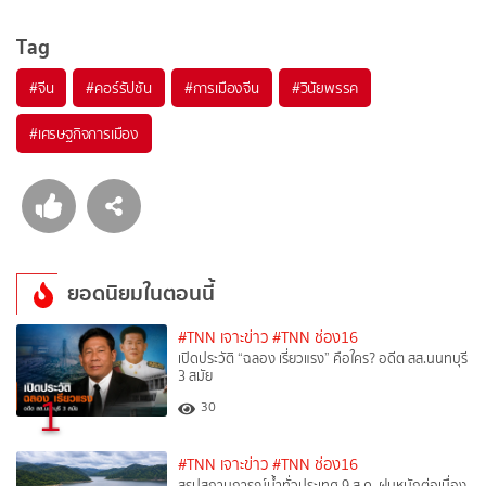
Tag
#
จีน
#
คอร์รัปชัน
#
การเมืองจีน
#
วินัยพรรค
#
เศรษฐกิจการเมือง
ยอดนิยมในตอนนี้
#TNN เจาะข่าว
#TNN ช่อง16
เปิดประวัติ “ฉลอง เรี่ยวแรง” คือใคร? อดีต สส.นนทบุรี
3 สมัย
1
30
#TNN เจาะข่าว
#TNN ช่อง16
สรุปสถานการณ์น้ำทั่วประเทศ 9 ส.ค. ฝนหนักต่อเนื่อง