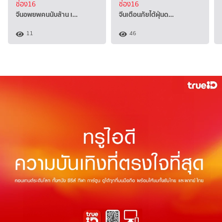
ช่อง16
ช่อง16
จีนอพยพคนนับล้าน เ…
จีนเตือนภัยไต้ฝุ่นด…
11
46