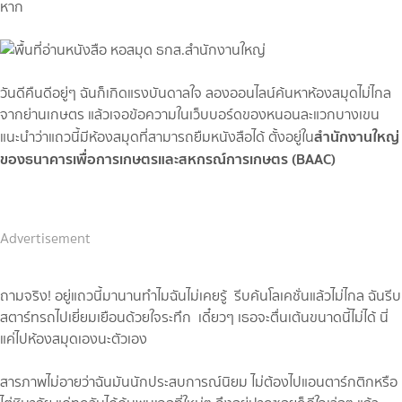
หาก
วันดีคืนดีอยู่ๆ ฉันก็เกิดแรงบันดาลใจ ลองออนไลน์ค้นหาห้องสมุดไม่ไกล
จากย่านเกษตร แล้วเจอข้อความในเว็บบอร์ดของหนอนละแวกบางเขน
สำนักงานใหญ่
แนะนำว่าแถวนี้มีห้องสมุดที่สามารถยืมหนังสือได้ ตั้งอยู่ใน
ของธนาคารเพื่อการเกษตรและสหกรณ์การเกษตร (BAAC)
Advertisement
ถามจริง! อยู่แถวนี้มานานทำไมฉันไม่เคยรู้ รีบค้นโลเคชั่นแล้วไม่ไกล ฉันรีบ
สตาร์ทรถไปเยี่ยมเยือนด้วยใจระทึก เดี๋ยวๆ เธอจะตื่นเต้นขนาดนี้ไม่ได้ นี่
แค่ไปห้องสมุดเองนะตัวเอง
สารภาพไม่อายว่าฉันมันนักประสบการณ์นิยม ไม่ต้องไปแอนตาร์กติกหรือ