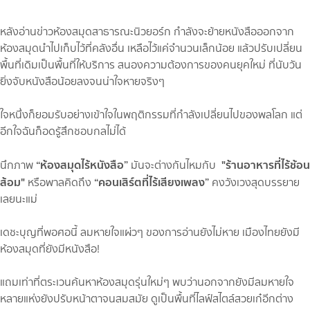
หลังอ่านข่าวห้องสมุดสาธารณะนิวยอร์ก กำลังจะย้ายหนังสือออกจาก
ห้องสมุดนำไปเก็บไว้ที่คลังอื่น เหลือไว้แค่จำนวนเล็กน้อย แล้วปรับเปลี่ยน
พื้นที่เดิมเป็นพื้นที่ให้บริการ สนองความต้องการของคนยุคใหม่ ที่นับวัน
ยิ่งจับหนังสือน้อยลงจนน่าใจหายจริงๆ
ใจหนึ่งก็ยอมรับอย่างเข้าใจในพฤติกรรมที่กำลังเปลี่ยนไปของพลโลก แต่
อีกใจฉันก็อดรู้สึกชอบกลไม่ได้
“ห้องสมุดไร้หนังสือ”
"ร้านอาหารที่ไร้ช้อน
นึกภาพ
มันจะต่างกันไหมกับ
ส้อม"
“คอนเสิร์ตที่ไร้เสียงเพลง”
หรือพาลคิดถึง
คงวังเวงสุดบรรยาย
เลยนะแม่
เดชะบุญที่พอศอนี้ ลมหายใจแผ่วๆ ของการอ่านยังไม่หาย เมืองไทยยังมี
ห้องสมุดที่ยังมีหนังสือ!
แถมเท่าที่ตระเวนค้นหาห้องสมุดรุ่นใหม่ๆ พบว่านอกจากยังมีลมหายใจ
หลายแห่งยังปรับหน้าตาจนสมสมัย ดูเป็นพื้นที่ไลฟ์สไตล์สวยเก๋อีกต่าง