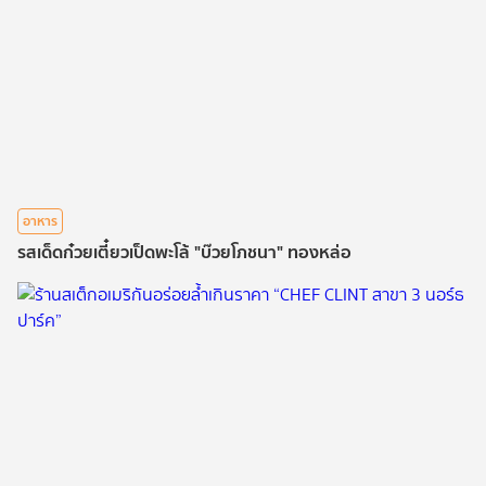
อาหาร
รสเด็ดก๋วยเตี๋ยวเป็ดพะโล้ "บ๊วยโภชนา" ทองหล่อ