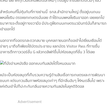
ไต่หิมาลัย แค่ทุกวันได้ค้นพบเจอที่ใหม่ๆ ถึงอยู่ปากซอยก็ดีใจเว่อๆ แล้ว
สำหรับคนที่ไม่คุ้นกับที่ทางย่านนี้ ธกส.สำนักงานใหญ่ ตั้งอยู่บนถนน
พหลโยธิน ตรงแยกเกษตรนั่นเลย ถ้าใช้ถนนพหลโยธินขาออก เลยแยกไป
ธนาคารจะตั้งอยู่ทางขวามือ มีประตูฝั่งถนนเกษตรนวมินทร์นั่นก็สามารถ
เข้าออกได้
นอกจากที่จอดรถสะดวกสบาย บุคคลภายนอกก็ขอเข้าไปเยี่ยมเยือนได้
ง่ายๆ มาถึงก็เพียงใช้บัตรประชาชน แลกบัตร Visitor Pass ที่ทางขึ้น
อาคารตึกทาวเวอร์ชั้น G แล้วกดลิฟท์ขึ้นไปห้องสมุดที่ชั้น 3 ได้เลย
แม้จะเป็นห้องสมุดที่เก็บรวมความรู้ด้านสินเชื่อการเกษตรและการพัฒนา
ชนบท แต่รบกวนลืมภาพห้องสมุดเก่าๆ ที่มีกลิ่นอับๆ ให้หมดสิ้นไป เพราะ
แค่เดินเข้าไปก็ปะทะกับกลิ่นอายความทันสมัยในยุคดิจิตอล
Advertisement