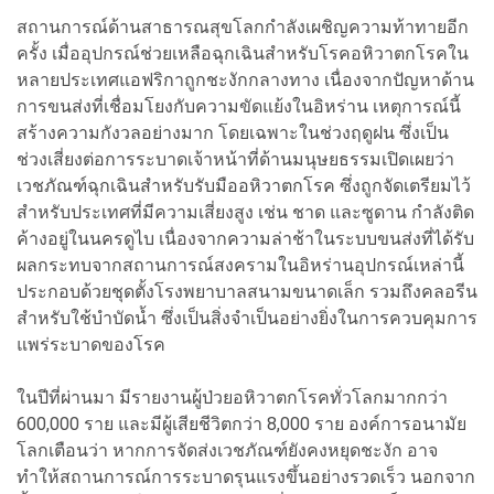
สถานการณ์ด้านสาธารณสุขโลกกำลังเผชิญความท้าทายอีก
ครั้ง เมื่ออุปกรณ์ช่วยเหลือฉุกเฉินสำหรับโรคอหิวาตกโรคใน
หลายประเทศแอฟริกาถูกชะงักกลางทาง เนื่องจากปัญหาด้าน
การขนส่งที่เชื่อมโยงกับความขัดแย้งในอิหร่าน เหตุการณ์นี้
สร้างความกังวลอย่างมาก โดยเฉพาะในช่วงฤดูฝน ซึ่งเป็น
ช่วงเสี่ยงต่อการระบาดเจ้าหน้าที่ด้านมนุษยธรรมเปิดเผยว่า
เวชภัณฑ์ฉุกเฉินสำหรับรับมืออหิวาตกโรค ซึ่งถูกจัดเตรียมไว้
สำหรับประเทศที่มีความเสี่ยงสูง เช่น ชาด และซูดาน กำลังติด
ค้างอยู่ในนครดูไบ เนื่องจากความล่าช้าในระบบขนส่งที่ได้รับ
ผลกระทบจากสถานการณ์สงครามในอิหร่านอุปกรณ์เหล่านี้
ประกอบด้วยชุดตั้งโรงพยาบาลสนามขนาดเล็ก รวมถึงคลอรีน
สำหรับใช้บำบัดน้ำ ซึ่งเป็นสิ่งจำเป็นอย่างยิ่งในการควบคุมการ
แพร่ระบาดของโรค
ในปีที่ผ่านมา มีรายงานผู้ป่วยอหิวาตกโรคทั่วโลกมากกว่า
600,000 ราย และมีผู้เสียชีวิตกว่า 8,000 ราย องค์การอนามัย
โลกเตือนว่า หากการจัดส่งเวชภัณฑ์ยังคงหยุดชะงัก อาจ
ทำให้สถานการณ์การระบาดรุนแรงขึ้นอย่างรวดเร็ว นอกจาก