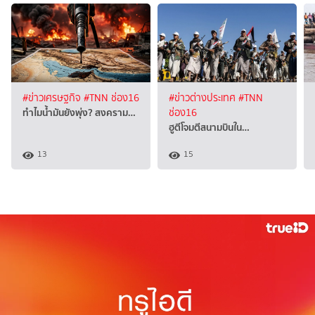
#ข่าวเศรษฐกิจ
#TNN ช่อง16
#ข่าวต่างประเทศ
#TNN
ทำไมน้ำมันยังพุ่ง? สงคราม…
ช่อง16
ฮูตีโจมตีสนามบินใน…
13
15