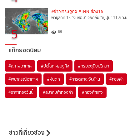
#ข่าวเศรษฐกิจ
#TNN ช่อง16
พายุลูกที่ 15 “จันหอม” จ่อถล่ม “ญี่ปุ่น” 11 ส.ค.นี้
5
69
แท็กยอดนิยม
#
สภาพอากาศ
#
ย่อโลกเศรษฐกิจ
#
กรมอุตุนิยมวิทยา
#
พยากรณ์อากาศ
#
ฝนตก
#
การตลาดเงินล้าน
#
ทองคำ
#
ราคาทองวันนี้
#
สมาคมค้าทองคำ
#
ทองคำแท่ง
ข่าวที่เกี่ยวข้อง