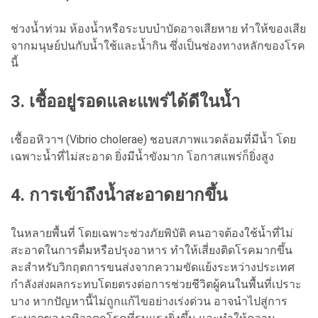
ช่วงน้ำท่วม ห้องน้ำหรือระบบบำบัดอาจเสียหาย ทำให้ของเสีย
จากมนุษย์ปนกับน้ำใช้และน้ำกิน ซึ่งเป็นช่องทางหลักของโรค
นี้
3. เชื้ออยู่รอดและแพร่ได้ดีในน้ำ
เชื้ออหิวาฯ (Vibrio cholerae) ชอบสภาพแวดล้อมที่มีน้ำ โดย
เฉพาะน้ำที่ไม่สะอาด ยิ่งมีน้ำขังมาก โอกาสแพร่ก็ยิ่งสูง
4. การเข้าถึงน้ำสะอาดยากขึ้น
ในหลายพื้นที่ โดยเฉพาะช่วงภัยพิบัติ คนอาจต้องใช้น้ำที่ไม่
สะอาดในการดื่มหรือปรุงอาหาร ทำให้เสี่ยงติดโรคมากขึ้น
ละสำหรับวิกฤตการขนส่งจากความขัดแย้งระหว่างประเทศ
กำลังส่งผลกระทบโดยตรงต่อการช่วยชีวิตผู้คนในพื้นที่เปราะ
บาง หากปัญหานี้ไม่ถูกแก้ไขอย่างเร่งด่วน อาจนำไปสู่การ