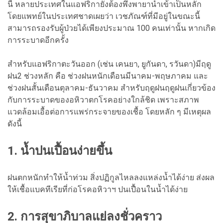
นี้ หลายประเทศในแอฟริกายังต้องพึ่งพายานำเข้าเป็นหลัก
โดยแพทย์ในประเทศชาดเผยว่า เวชภัณฑ์ที่มีอยู่ในขณะนี้
สามารถรองรับผู้ป่วยได้เพียงประมาณ 100 คนเท่านั้น หากเกิด
การระบาดอีกครั้ง
สำหรับแอฟริกาตะวันออก (เช่น เคนยา, ยูกันดา, รวันดา)มีฤดู
ฝน2 ช่วงหลัก คือ ช่วงฝนหนักเดือนมีนาคม-พฤษภาคม และ
ช่วงฝนสั้นเดือนตุลาคม-ธันวาคม สำหรับฤดูฝนฤดูฝนเกี่ยวข้อง
กับการระบาดของอหิวาตกโรคอย่างใกล้ชิด เพราะสภาพ
แวดล้อมเอื้อต่อการแพร่กระจายของเชื้อ โดยหลัก ๆ มีเหตุผล
ดังนี้
1. น้ำปนเปื้อนง่ายขึ้น
ฝนตกหนักทำให้น้ำท่วม สิ่งปฏิกูลไหลลงแหล่งน้ำได้ง่าย ส่งผล
ให้เชื้อแบคทีเรียที่ก่อโรคอหิวาฯ ปนเปื้อนในน้ำได้ง่าย
2. การสุขาภิบาลแย่ลงชั่วคราว