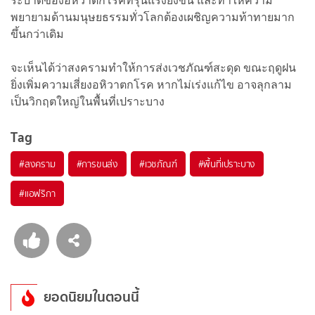
ระบาดของอหิวาตกโรคที่รุนแรงยิ่งขึ้น และทำให้ความ
พยายามด้านมนุษยธรรมทั่วโลกต้องเผชิญความท้าทายมาก
ขึ้นกว่าเดิม
จะเห็นได้ว่าสงครามทำให้การส่งเวชภัณฑ์สะดุด ขณะฤดูฝน
ยิ่งเพิ่มความเสี่ยงอหิวาตกโรค หากไม่เร่งแก้ไข อาจลุกลาม
เป็นวิกฤตใหญ่ในพื้นที่เปราะบาง
Tag
#
สงคราม
#
การขนส่ง
#
เวชภัณฑ์
#
พื้นที่เปราะบาง
#
แอฟริกา
ยอดนิยมในตอนนี้