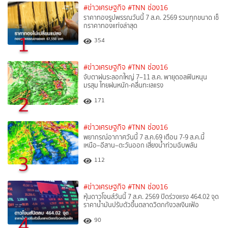
#ข่าวเศรษฐกิจ
#TNN ช่อง16
ราคาทองรูปพรรณวันนี้ 7 ส.ค. 2569 รวมทุกขนาด เช็
กราคาทองแท่งล่าสุด
1
354
#ข่าวเศรษฐกิจ
#TNN ช่อง16
จับตาฝนระลอกใหญ่ 7–11 ส.ค. พายุดอลฟินหนุน
มรสุม ไทยฝนหนัก-คลื่นทะเลแรง
2
171
#ข่าวเศรษฐกิจ
#TNN ช่อง16
พยากรณ์อากาศวันนี้ 7 ส.ค.69 เตือน 7-9 ส.ค.นี้
เหนือ–อีสาน–ตะวันออก เสี่ยงน้ำท่วมฉับพลัน
3
112
#ข่าวเศรษฐกิจ
#TNN ช่อง16
หุ้นดาวโจนส์วันนี้ 7 ส.ค. 2569 ปิดร่วงแรง 464.02 จุด
ราคาน้ำมันปรับตัวขึ้นตลาดวิตกกังวลเงินเฟ้อ
4
90