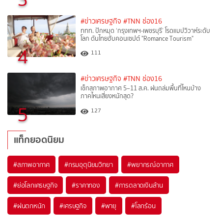
#ข่าวเศรษฐกิจ
#TNN ช่อง16
ททท. ปักหมุด ‘กรุงเทพฯ-เพชรบุรี’ โรดแมปวิวาห์ระดับ
โลก ดันไทยฮับคอนเซปต์ "Romance Tourism"
4
111
#ข่าวเศรษฐกิจ
#TNN ช่อง16
เช็กสภาพอากาศ 5–11 ส.ค. ฝนถล่มพื้นที่ไหนบ้าง
ภาคไหนเสี่ยงหนักสุด?
5
127
แท็กยอดนิยม
#
สภาพอากาศ
#
กรมอุตุนิยมวิทยา
#
พยากรณ์อากาศ
#
ย่อโลกเศรษฐกิจ
#
ราคาทอง
#
การตลาดเงินล้าน
#
ฝนตกหนัก
#
เศรษฐกิจ
#
พายุ
#
โลกร้อน