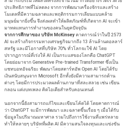
สามารถประมวลผลได้ครั้งละจำนวนมากได้อย่างรวดเร็วด้วย
ประสิทธิภาพที่ไม่ลดลง จากการพัฒนาเครื่องจักรและสร้าง
โมเดลที่มีความฉลาดและพฤติกรรมการเลียนแบบคล้าย
มนุษย์มากยิ่งขึ้น จึงส่งผลทำให้ผลิตภัณฑ์ที่เกิดจาก AI จะเข้า
มาทดแทนการทำงานของคนในยุคปัจจุบัน
จากการศึกษาของ บริษัท McKinsey
คาดการณ์ว่าในปี 2573
AI จะสร้างกิจกรรมทางเศรษฐกิจมากถึง 13 ล้านล้านดอลลาร์
สหรัฐ และมีโอกาสที่บริษัท 70% ทั่วโลกจะใช้ AI โดย
ปรากฏการณ์ที่เร่งให้ AI เป็นกระแสของโลกคือ ChatGPT
โดยย่อมาจาก Generative Pre-trained Transformer ซึ่งเป็น
แชทบอทอัจฉริยะ พัฒนาโดยสตาร์ทอัพ Open AI โดยได้รับ
เงินสนับสนุนจาก Microsoft อีกทั้งยังมีความสามารถด้าน
ต่างๆ โดยมีการประมวลผลด้านภาษาที่สละสลวย เช่น เขียน
กลอน แต่งบทเพลง คิดไอเดียสำหรับคอนเทนต์
นอกจากนี้ยังสามารถแก้ไขและเขียนโค้ดได้ โดยคาดการณ์
ว่า ChatGPT จะมีการพัฒนา และฉลาดขึ้นเรื่อย ๆ เมื่อได้รับ
ข้อมูลในปริมาณมหาศาล รวมไปถึงการใช้งานที่แพร่หลาย
ทำให้หลายๆ บริษัทที่ผลิต AI มีความสนใจลงทุนและแข่งขัน