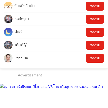
วันหนึ่งวันนั้น
ติดตาม
หงส์ดรุณ
ติดตาม
ฝันดี
ติดตาม
แอ๊ะแอ๋🤪
ติดตาม
Pchalisa
ติดตาม
Advertisement