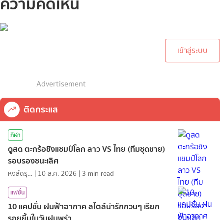
ความคิดเห็น
กรุณาเข้าสู่ระบบเพื่อทำการ
คอมเม้นต์
เข้าสู่ระบบ
Advertisement
ติดกระแส
กีฬา
ดูสด ตะกร้อชิงแชมป์โลก ลาว VS ไทย (ทีมชุดชาย)
รอบรองชนะเลิศ
หงส์ดรุณ
|
10 ส.ค. 2026
|
3
min read
แฟชั่น
10 แคปชั่น ฝนฟ้าอากาศ สไตล์น่ารักกวนๆ เรียก
รอยยิ้มในวันฝนพรำ