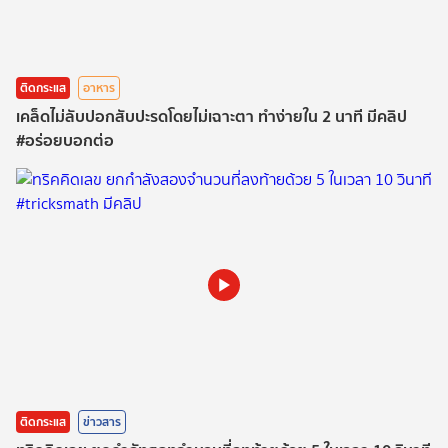
ติดกระแส
อาหาร
เคล็ด​ไม่​ลับ​ปอกสับปะรด​โดยไม่เฉาะตา ทำง่ายใน 2 นาที​ มีคลิป
#อร่อยบอกต่อ​
ติดกระแส
ข่าวสาร