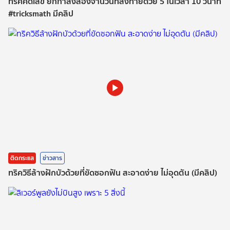
ทริคคิดเลข ยกกำลังสองจำนวนที่ลงท้ายด้วย​ 5 ใน​เวลา​ 10 วินาที
#tricksmath มีคลิป
ติดกระแส
ข่าวสาร
ทริควิธีล้างฝักบัวด้วยที่ขัดซอกฟัน สะอาดง่าย ไม่อุดตัน (มีคลิป)