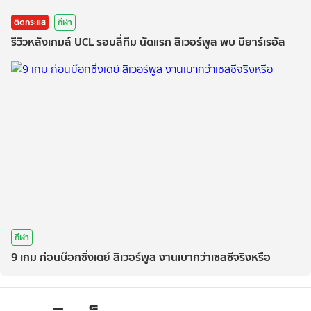
ติดกระแส
กีฬา
รีวิวหลังเกมส์ UCL รอบสี่ทีม นัดแรก ลิเวอร์พูล พบ บียาร์เรอัล
กีฬา
9 เกม ก่อนบ๊อกซิ่งเดย์ ลิเวอร์พูล งานเบากว่าเซลซีจริงหรือ