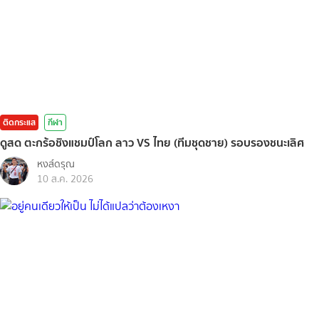
ติดกระแส
กีฬา
ดูสด ตะกร้อชิงแชมป์โลก ลาว VS ไทย (ทีมชุดชาย) รอบรองชนะเลิศ
หงส์ดรุณ
10 ส.ค. 2026