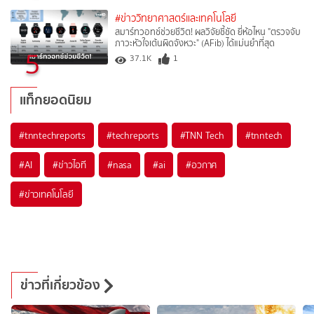
#ข่าววิทยาศาสตร์และเทคโนโลยี
สมาร์ทวอทช์ช่วยชีวิต! ผลวิจัยชี้ชัด ยี่ห้อไหน "ตรวจจับ
ภาวะหัวใจเต้นผิดจังหวะ" (AFib) ได้แม่นยำที่สุด
5
37.1K
1
แท็กยอดนิยม
#
tnntechreports
#
techreports
#
TNN Tech
#
tnntech
#
AI
#
ข่าวไอที
#
nasa
#
ai
#
อวกาศ
#
ข่าวเทคโนโลยี
ข่าวที่เกี่ยวข้อง