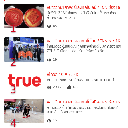
#ข่าววิทยาศาสตร์และเทคโนโลยี
#TNN ช่อง16
นักวิจัยใช้ “AI” สังเคราะห์ “ไวรัส”เป็นครั้งแรก ก้าว
สำคัญหรือภัยเงียบ?
1
43
#ข่าววิทยาศาสตร์และเทคโนโลยี
#TNN ช่อง16
ไทยเปิดตัวหุ่นยนต์ AI กู้ภัยทางน้ำอัตโนมัติเครื่องแรก
ZBHA จับมือซูเปอร์ การ์ด นำร่องที่ภูเก็ต
2
19
#โควิด-19
#TrueID
คนไทยไม่ทิ้งกัน รับเน็ตฟรี 10GB เริ่ม 10 เม.ย. นี้
3
293.7K
422
#ข่าววิทยาศาสตร์และเทคโนโลยี
#TNN ช่อง16
สานฝันวัยเด็ก “เครื่องแกว่งเชือกกระโดดอัตโนมัติ”
สนุกได้ ไม่ง้อคนช่วยแกว่ง
4
15