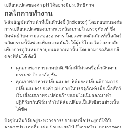
เปลี่ยนแปลงของค่า pH ได้อย่างมีประสิทธิภาพ
กลไกการทำงาน
ฟิล์มอัญชันทำหน้าที่เป็นตัวบ่งชี้ (Indicator) โดยตอบสนองต่อ
การเปลี่ยนแปลงของสภาพแวดล้อมภายในบรรจุภัณฑ์ ซึ่ง
สัมพันธ์กับความสดของอาหาร โดยเฉพาะผลิตภัณฑ์เนื้อสัตว์
นวัตกรรมนี้จึงช่วยเพิ่มความมั่นใจให้ผู้บริโภค ไม่ต้องอาศัย
เพียงการดูวันหมดอายุบนฉลากเท่านั้น โดยสามารถสังเกตสี
ของฟิล์มได้ ดังนี้
คุณภาพอาหารตามปกติ: ฟิล์มมีสีม่วงหรือน้ำเงินตาม
ธรรมชาติของอัญชัน
คุณภาพอาหารเปลี่ยนแปลง: ฟิล์มจะเปลี่ยนสีตามการ
เปลี่ยนแปลงของค่า pH ภายในบรรจุภัณฑ์ เมื่อเนื้อสัตว์
เริ่มเสื่อมสภาพจะปล่อยก๊าซแอมโมเนียออกมาทำ
ปฏิกิริยากับฟิล์ม ทำให้ฟิล์มเปลี่ยนเป็นสีเขียวอย่างเห็น
ได้ชัด
ปัจจุบันทีมวิจัยอยู่ระหว่างการขยายผลเพื่อประยุกต์ใช้กับ
อาหารประเภทอื่น เช่น ผักและผลไม้ ซึ่งอาจมีรูปแบบการตอบ