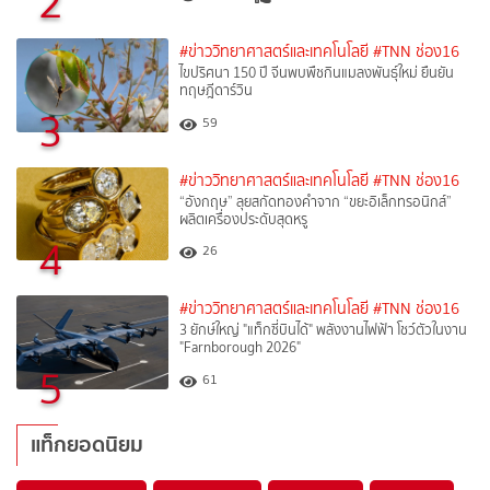
2
#ข่าววิทยาศาสตร์และเทคโนโลยี
#TNN ช่อง16
ไขปริศนา 150 ปี จีนพบพืชกินแมลงพันธุ์ใหม่ ยืนยัน
ทฤษฎีดาร์วิน
3
59
#ข่าววิทยาศาสตร์และเทคโนโลยี
#TNN ช่อง16
“อังกฤษ” ลุยสกัดทองคำจาก “ขยะอิเล็กทรอนิกส์”
ผลิตเครื่องประดับสุดหรู
4
26
#ข่าววิทยาศาสตร์และเทคโนโลยี
#TNN ช่อง16
3 ยักษ์ใหญ่ "แท็กซี่บินได้" พลังงานไฟฟ้า โชว์ตัวในงาน
"Farnborough 2026"
5
61
แท็กยอดนิยม