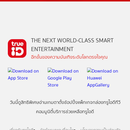
THE NEXT WORLD-CLASS SMART
ENTERTAINMENT
อีกขั้นของความบันเทิงระดับโลกตรงใจคุณ
วันนี้
ดู
สิทธิพิเศษ
อ่าน
เกม
ตาตั้ง
ช้อปปิ้ง
แพ็กเกจ
กล่องทรูไอดีทีวี
คอมมูนิตี้
บริการช่วยเหลือทรูไอดี