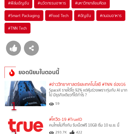
#
ฟิล์มอัญชัน
#
นวัตกรรมอาหาร
#
มหาวิทยาลัยมหิดล
#
Smart Packaging
#
Food Tech
#
อัญชัน
#
ถนอมอาหาร
#
TNN Tech
ยอดนิยมในตอนนี้
#ข่าววิทยาศาสตร์และเทคโนโลยี
#TNN ช่อง16
SpaceX รายได้โต 92% แต่หุ้นร่วงเพราะทุ่มกับ AI มาก
ไป มีธุรกิจเดียวที่ได้กำไร ?
1
59
#โควิด-19
#TrueID
คนไทยไม่ทิ้งกัน รับเน็ตฟรี 10GB เริ่ม 10 เม.ย. นี้
293.7K
422