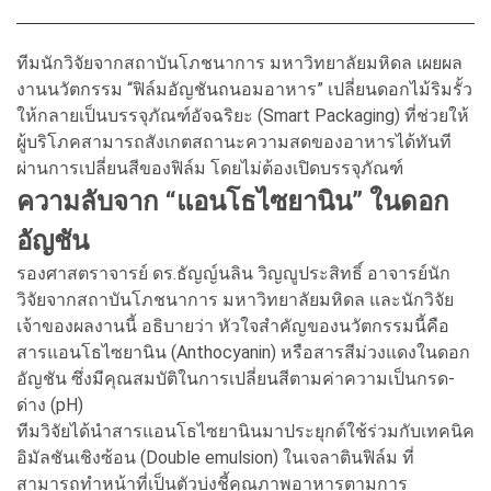
ทีมนักวิจัยจากสถาบันโภชนาการ มหาวิทยาลัยมหิดล เผยผล
งานนวัตกรรม “ฟิล์มอัญชันถนอมอาหาร” เปลี่ยนดอกไม้ริมรั้ว
ให้กลายเป็นบรรจุภัณฑ์อัจฉริยะ (Smart Packaging) ที่ช่วยให้
ผู้บริโภคสามารถสังเกตสถานะความสดของอาหารได้ทันที
ผ่านการเปลี่ยนสีของฟิล์ม โดยไม่ต้องเปิดบรรจุภัณฑ์
ความลับจาก “แอนโธไซยานิน” ในดอก
อัญชัน
รองศาสตราจารย์ ดร.ธัญญ์นลิน วิญญูประสิทธิ์ อาจารย์นัก
วิจัยจากสถาบันโภชนาการ มหาวิทยาลัยมหิดล และนักวิจัย
เจ้าของผลงานนี้ อธิบายว่า หัวใจสำคัญของนวัตกรรมนี้คือ
สารแอนโธไซยานิน (Anthocyanin) หรือสารสีม่วงแดงในดอก
อัญชัน ซึ่งมีคุณสมบัติในการเปลี่ยนสีตามค่าความเป็นกรด-
ด่าง (pH)
ทีมวิจัยได้นำสารแอนโธไซยานินมาประยุกต์ใช้ร่วมกับเทคนิค
อิมัลชันเชิงซ้อน (Double emulsion) ในเจลาตินฟิล์ม ที่
สามารถทำหน้าที่เป็นตัวบ่งชี้คุณภาพอาหารตามการ