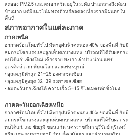
ละออง PM2.5 และหมอกควัน อยู่ในระดับ ปานกลางถึงค่อน
ข้างมาก แต่มีแนวโน้มทรงตัวหรือลดลงเนื่องจากมีฝนตกใน
พื้นที่
สภาพอากาศในแต่ละภาค
ภาคเหนือ
อากาศร้อนโดยทั่วไป มีพายุฝนฟ้าคะนอง 40% ของพื้นที่ กับมี
ลมกระโชกแรงและลูกเห็บตกบางแห่ง บริเวณที่ได้รับผลกระ
ทบได้แก่: เชียงใหม่ เชียงราย พะเยา ลำปาง น่าน แพร่
อุตรดิตถ์ ตาก พิษณุโลก และเพชรบูรณ์
• อุณหภูมิต่ำสุด 21–25 องศาเซลเซียส
• อุณหภูมิสูงสุด 32–39 องศาเซลเซียส
• ลมตะวันตกเฉียงใต้ ความเร็ว 5–15 กิโลเมตรต่อชั่วโมง
ภาคตะวันออกเฉียงเหนือ
อากาศร้อนโดยทั่วไป มีพายุฝนฟ้าคะนอง 40% ของพื้นที่ กับมี
ลมกระโชกแรงและลูกเห็บตกบางแห่ง บริเวณที่ได้รับผลกระ
ทบได้แก่: เลย ชัยภูมิ ขอนแก่น นครราชสีมา บุรีรัมย์ สุรินทร์
ศรีสะเกษ อุบลราชธานี ร้อยเอ็ด ยโสธร และอำนาจเจริญ