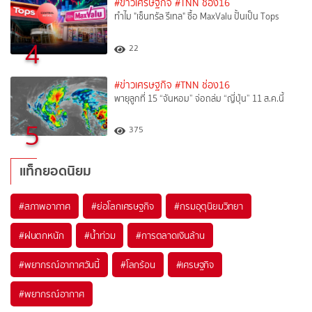
#ข่าวเศรษฐกิจ
#TNN ช่อง16
ทำไม "เซ็นทรัล รีเทล" ซื้อ MaxValu ปั้นเป็น Tops
4
22
#ข่าวเศรษฐกิจ
#TNN ช่อง16
พายุลูกที่ 15 “จันหอม” จ่อถล่ม “ญี่ปุ่น” 11 ส.ค.นี้
5
375
แท็กยอดนิยม
#
สภาพอากาศ
#
ย่อโลกเศรษฐกิจ
#
กรมอุตุนิยมวิทยา
#
ฝนตกหนัก
#
น้ำท่วม
#
การตลาดเงินล้าน
#
พยากรณ์อากาศวันนี้
#
โลกร้อน
#
เศรษฐกิจ
#
พยากรณ์อากาศ