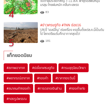
จับตาฝนระลอกใหญ่ 7–11 ส.ค. พายุดอลฟินหนุน
มรสุม ไทยฝนหนัก-คลื่นทะเลแรง
4
83
#ข่าวเศรษฐกิจ
#TNN ช่อง16
UN ชี้ "เอลนีโญ" เร่งเครื่อง แรงขึ้นตั้งแต่ส.ค.นี้เป็นต้น
ไป โลกเตรียมรับศึกอากาศสุดขั้ว!
5
181
แท็กยอดนิยม
#
สภาพอากาศ
#
ย่อโลกเศรษฐกิจ
#
กรมอุตุนิยมวิทยา
#
พยากรณ์อากาศ
#
ทองคำ
#
ราคาทองวันนี้
#
สมาคมค้าทองคำ
#
การตลาดเงินล้าน
#
ทองคำแท่ง
#
ทองรูปพรรณ