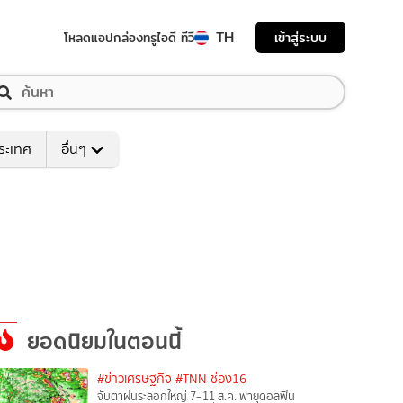
TH
เข้าสู่ระบบ
โหลดแอป
กล่องทรูไอดี ทีวี
ระเทศ
อื่นๆ
ยอดนิยมในตอนนี้
#ข่าวเศรษฐกิจ
#TNN ช่อง16
จับตาฝนระลอกใหญ่ 7–11 ส.ค. พายุดอลฟิน