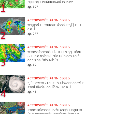
หนุนมรสุม ไทยฝนหนัก-คลื่นทะเลแรง
1
607
#ข่าวเศรษฐกิจ
#TNN ช่อง16
พายุลูกที่ 15 “จันหอม” จ่อถล่ม “ญี่ปุ่น” 11
ส.ค.นี้
2
277
#ข่าวเศรษฐกิจ
#TNN ช่อง16
พยากรณ์อากาศวันนี้ 8 ส.ค.69 อุตุฯ เตือน
8-11 ส.ค ทั่วไทยฝนหนัก เหนือ อีสาน ตะวัน
3
ออก ระวังน้ำท่วม-น้ำป่า
69
#ข่าวเศรษฐกิจ
#TNN ช่อง16
ญี่ปุ่น อพยพ 2 แสนคน รับมือพายุ “ดอลฟิน”
คาดขึ้นฝั่งที่จีนตอนใต้ 9-10 ส.ค.นี้
4
48
#ข่าวเศรษฐกิจ
#TNN ช่อง16
คาดการณ์อากาศ 15 วัน พายุดันมรสุมแรง