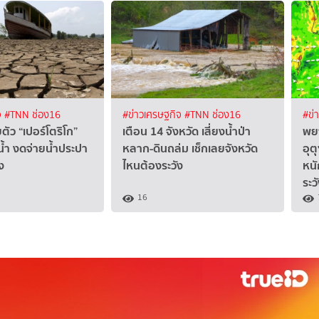
จ
#TNN ช่อง16
#ข่าวเศรษฐกิจ
#TNN ช่อง16
#ข่
ตัว “เปอร์โตริโก”
เตือน 14 จังหวัด เสี่ยงน้ำป่า
พยา
น้ำ งดจ่ายน้ำประปา
หลาก-ดินถล่ม เช็กเลยจังหวัด
อุต
ง
ไหนต้องระวัง
หนั
ระว
16