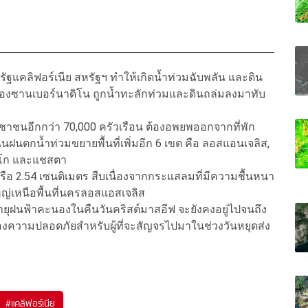
งรัฐแคลิฟอร์เนีย สหรัฐฯ ทำให้เกิดน้ำท่วมฉับพลัน และดิน
องซานเบอร์นาดิโน ถูกน้ำทะลักท่วมและดินถล่มลงมาทับ
ประชาชนอีกกว่า 70,000 ครัวเรือน ต้องอพยพออกจากที่พัก
ินฝนตกน้ำท่วมขยายพื้นที่เพิ่มอีก 6 เขต คือ ลอสแอนเจลิส,
ิเอโก และแชสตา
หรือ 2.54 เซนติเมตร สืบเนื่องจากกระแสลมที่มีความชื้นหนา
หญ่เหนือพื้นที่นครลอสแอสเจลิส
ายุฝนฟ้าคะนองในคืนวันคริสต์มาสอีฟ จะยังคงอยู่ไปจนถึง
ื่องความปลอดภัยสำหรับผู้ที่จะสัญจรไปมาในช่วงวันหยุดส่ง
#
แคลิฟอร์เนีย