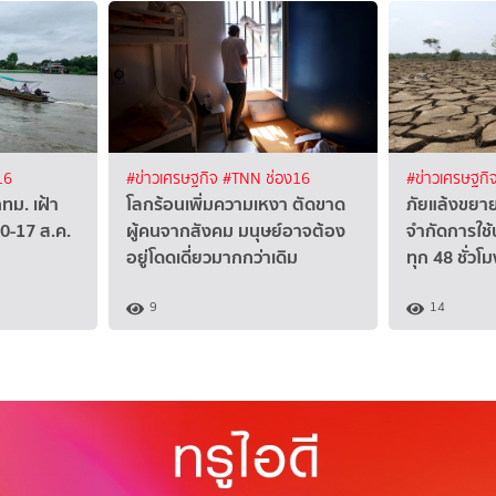
16
#ข่าวเศรษฐกิจ
#TNN ช่อง16
#ข่าวเศรษฐกิ
กทม. เฝ้า
โลกร้อนเพิ่มความเหงา ตัดขาด
ภัยแล้งขยาย
10-17 ส.ค.
ผู้คนจากสังคม มนุษย์อาจต้อง
จำกัดการใช้
อยู่โดดเดี่ยวมากกว่าเดิม
ทุก 48 ชั่วโม
9
14