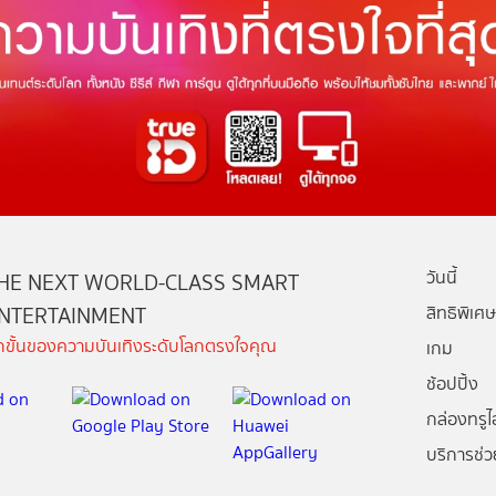
วันนี้
HE NEXT WORLD-CLASS SMART
NTERTAINMENT
สิทธิพิเศษ
ีกขั้นของความบันเทิงระดับโลกตรงใจคุณ
เกม
ช้อปปิ้ง
กล่องทรูไอ
บริการช่ว