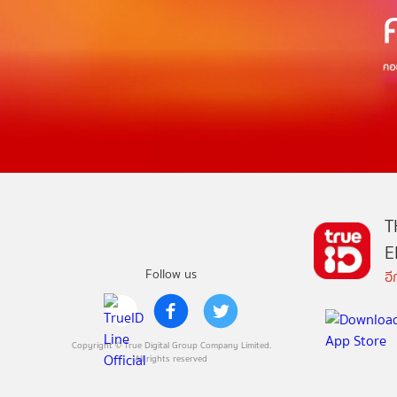
T
E
Follow us
อ
Copyright © True Digital Group Company Limited.
All rights reserved