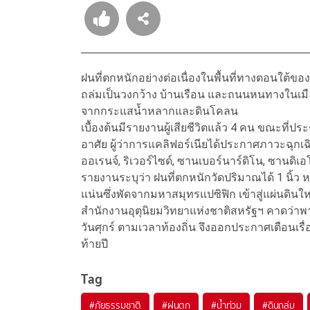
ฝนที่ตกหนักอย่างต่อเนื่องในพื้นที่ทางตอนใต้ขอ
ถล่มเป็นวงกว้าง บ้านเรือน และถนนหนทางในเมื
จากกระแสน้ำหลากและดินโคลน
เบื้องต้นมีรายงานผู้เสียชีวิตแล้ว 4 คน ขณะที่
อาศัย ผู้ว่าการแคลิฟอร์เนียได้ประกาศภาวะฉุกเฉ
ออเรนจ์, ริเวอร์ไซด์, ซานเบอร์นาร์ดิโน, ซานด
รายงานระบุว่า ฝนที่ตกหนักวัดปริมาณได้ 1 นิ้ว 
แน่นซึ่งพัดจากมหาสมุทรแปซิฟิก เข้าสู่แผ่นดินใ
สำนักงานอุตุนิยมวิทยาแห่งชาติสหรัฐฯ คาดว่าพ
วันศุกร์ ตามเวลาท้องถิ่น จึงออกประกาศเตือนเร
ท้ายปี
Tag
#
ภัยธรรมชาติ
#
ฝนตก
#
น้ำท่วม
#
ดินถล่ม