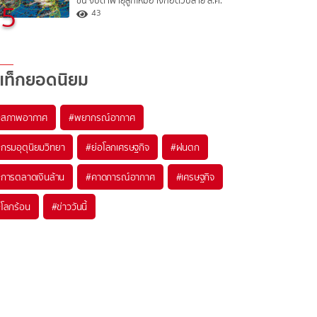
ขึ้น จับตาพายุลูกใหม่อาจก่อตัวปลาย ส.ค.
5
43
แท็กยอดนิยม
#
สภาพอากาศ
#
พยากรณ์อากาศ
#
กรมอุตุนิยมวิทยา
#
ย่อโลกเศรษฐกิจ
#
ฝนตก
#
การตลาดเงินล้าน
#
คาดการณ์อากาศ
#
เศรษฐกิจ
#
โลกร้อน
#
ข่าววันนี้