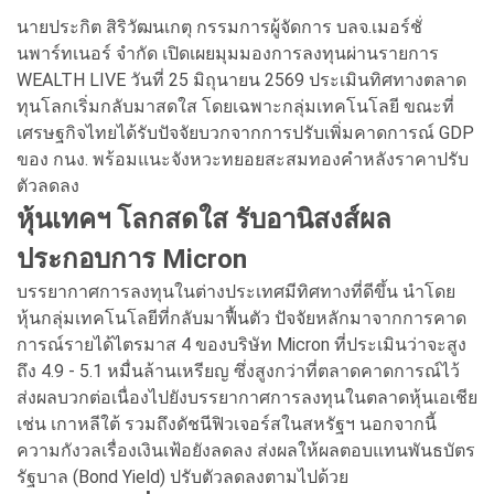
นายประกิต สิริวัฒนเกตุ กรรมการผู้จัดการ บลจ.เมอร์ชั่
นพาร์ทเนอร์ จำกัด เปิดเผยมุมมองการลงทุนผ่านรายการ
WEALTH LIVE วันที่ 25 มิถุนายน 2569 ประเมินทิศทางตลาด
ทุนโลกเริ่มกลับมาสดใส โดยเฉพาะกลุ่มเทคโนโลยี ขณะที่
เศรษฐกิจไทยได้รับปัจจัยบวกจากการปรับเพิ่มคาดการณ์ GDP
ของ กนง. พร้อมแนะจังหวะทยอยสะสมทองคำหลังราคาปรับ
ตัวลดลง
หุ้นเทคฯ โลกสดใส รับอานิสงส์ผล
ประกอบการ Micron
บรรยากาศการลงทุนในต่างประเทศมีทิศทางที่ดีขึ้น นำโดย
หุ้นกลุ่มเทคโนโลยีที่กลับมาฟื้นตัว ปัจจัยหลักมาจากการคาด
การณ์รายได้ไตรมาส 4 ของบริษัท Micron ที่ประเมินว่าจะสูง
ถึง 4.9 - 5.1 หมื่นล้านเหรียญ ซึ่งสูงกว่าที่ตลาดคาดการณ์ไว้
ส่งผลบวกต่อเนื่องไปยังบรรยากาศการลงทุนในตลาดหุ้นเอเชีย
เช่น เกาหลีใต้ รวมถึงดัชนีฟิวเจอร์สในสหรัฐฯ นอกจากนี้
ความกังวลเรื่องเงินเฟ้อยังลดลง ส่งผลให้ผลตอบแทนพันธบัตร
รัฐบาล (Bond Yield) ปรับตัวลดลงตามไปด้วย