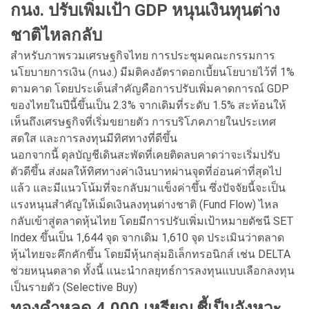
กนง. ปรับเพิ่มเป้า GDP หนุนเงินทุนต่าง
ชาติไหลกลับ
สำหรับภาพรวมเศรษฐกิจไทย การประชุมคณะกรรมการ
นโยบายการเงิน (กนง.) มีมติคงอัตราดอกเบี้ยนโยบายไว้ที่ 1%
ตามคาด โดยประเด็นสำคัญคือการปรับเพิ่มคาดการณ์ GDP
ของไทยในปีนี้ขึ้นเป็น 2.3% จากเดิมที่ระดับ 1.5% สะท้อนให้
เห็นถึงเศรษฐกิจที่เริ่มขยายตัว การบริโภคภายในประเทศ
สดใส และการลงทุนมีทิศทางที่ดีขึ้น
นอกจากนี้ ดุลบัญชีเดินสะพัดที่เคยติดลบคาดว่าจะเริ่มปรับ
ตัวดีขึ้น ส่งผลให้ทิศทางค่าเงินบาทผ่านจุดที่อ่อนค่าที่สุดไป
แล้ว และมีแนวโน้มที่จะกลับมาแข็งค่าขึ้น ซึ่งปัจจัยนี้จะเป็น
แรงหนุนสำคัญให้เม็ดเงินลงทุนต่างชาติ (Fund Flow) ไหล
กลับเข้าสู่ตลาดหุ้นไทย โดยมีการปรับเพิ่มเป้าหมายดัชนี SET
Index ขึ้นเป็น 1,644 จุด จากเดิม 1,610 จุด ประเมินว่าตลาด
หุ้นไทยจะคึกคักขึ้น โดยมีหุ้นกลุ่มอิเล็กทรอนิกส์ เช่น DELTA
ช่วยหนุนตลาด ทั้งนี้ แนะนำกลยุทธ์การลงทุนแบบเลือกลงทุน
เป็นรายตัว (Selective Buy)
ทองคำหลุด 4,000 เหรียญ ชี้เป็นจังหวะ