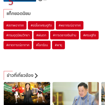
5
แท็กยอดนิยม
#
สภาพอากาศ
#
ย่อโลกเศรษฐกิจ
#
พยากรณ์อากาศ
#
กรมอุตุนิยมวิทยา
#
ฝนตก
#
การตลาดเงินล้าน
#
เศรษฐกิจ
#
คาดการณ์อากาศ
#
โลกร้อน
#
พายุ
ข่าวที่เกี่ยวข้อง