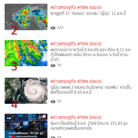
#ข่าวเศรษฐกิจ
#TNN ช่อง16
พายุลูกที่ 15 “จันหอม” จ่อถล่ม “ญี่ปุ่น” 11 ส.ค.นี้
2
322
#ข่าวเศรษฐกิจ
#TNN ช่อง16
พยากรณ์อากาศวันนี้ 8 ส.ค.69 อุตุฯ เตือน 8-11 ส.ค
ทั่วไทยฝนหนัก เหนือ อีสาน ตะวันออก ระวังน้ำท่วม-
น้ำป่า
3
76
#ข่าวเศรษฐกิจ
#TNN ช่อง16
ญี่ปุ่น อพยพ 2 แสนคน รับมือพายุ “ดอลฟิน” คาดขึ้น
ฝั่งที่จีนตอนใต้ 9-10 ส.ค.นี้
4
50
#ข่าวเศรษฐกิจ
#TNN ช่อง16
หุ้นดาวโจนส์วันนี้ 8 ส.ค. 2569 ปิดบวก 151.83 จุด
คลายกังวลเฟดขึ้นดอกเบี้ย
59