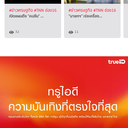
#ข่าวเศรษฐกิจ
#TNN ช่อง16
#ข่าวเศรษฐกิจ
#TNN ช่อง16
เปิดแผนดึง "คนจีน" …
"นายกฯ" เร่งเครื่อง…
32
11