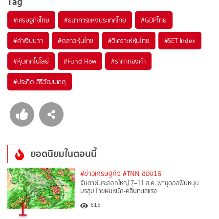
Tag
#
เศรษฐกิจไทย
#
ธนาคารแห่งประเทศไทย
#
GDPไทย
#
ค่าเงินบาท
#
ตลาดหุ้นไทย
#
วิเคราะห์หุ้นไทย
#
SET Index
#
หุ้นเทคโนโลยี
#
Fund Flow
#
ราคาทองคำ
#
ประกิต สิริวัฒนเกตุ
ยอดนิยมในตอนนี้
#ข่าวเศรษฐกิจ
#TNN ช่อง16
จับตาฝนระลอกใหญ่ 7–11 ส.ค. พายุดอลฟินหนุน
มรสุม ไทยฝนหนัก-คลื่นทะเลแรง
1
615