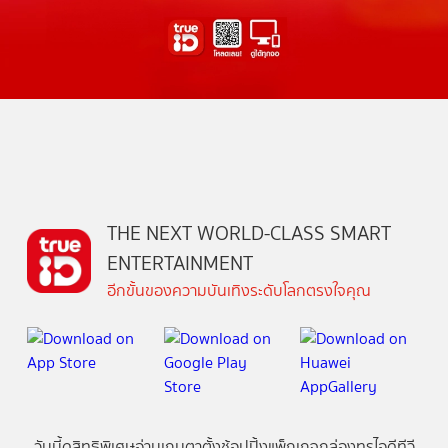
THE NEXT WORLD-CLASS SMART
ENTERTAINMENT
อีกขั้นของความบันเทิงระดับโลกตรงใจคุณ
วันนี้
ดู
สิทธิพิเศษ
อ่าน
เกม
ตาตั้ง
ช้อปปิ้ง
แพ็กเกจ
กล่องทรูไอดีทีวี