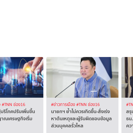
จ
#TNN ช่อง16
#ข่าวการเมือง
#TNN ช่อง16
#TN
ผู้บริโภคปรับเพิ่มขึ้น
นายกฯ ย้ำไม่ควรเกิดขึ้น-สั่งเร่ง
สร
าณเศรษฐกิจเริ่ม
หาต้นเหตุและผู้รับผิดชอบข้อมูล
ธน.
ส่วนบุคคลรั่วไหล
ควา