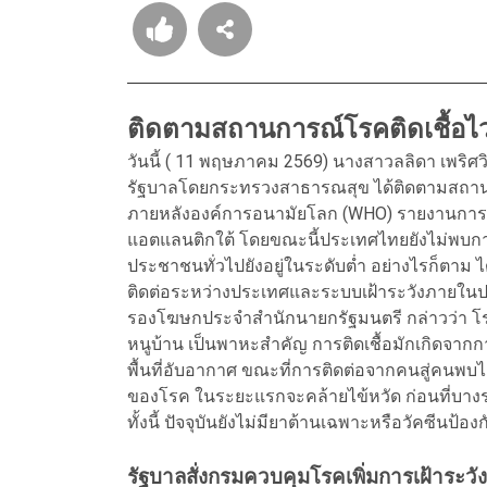
ติดตามสถานการณ์โรคติดเชื้อไวร
วันนี้ ( 11 พฤษภาคม 2569) นางสาวลลิดา เพริ
รัฐบาลโดยกระทรวงสาธารณสุข ได้ติดตามสถานการ
ภายหลังองค์การอนามัยโลก (WHO) รายงานการพบ
แอตแลนติกใต้ โดยขณะนี้ประเทศไทยยังไม่พบกา
ประชาชนทั่วไปยังอยู่ในระดับต่ำ อย่างไรก็ตาม ได
ติดต่อระหว่างประเทศและระบบเฝ้าระวังภายในปร
รองโฆษกประจำสำนักนายกรัฐมนตรี กล่าวว่า โรคไ
หนูบ้าน เป็นพาหะสำคัญ การติดเชื้อมักเกิดจากก
พื้นที่อับอากาศ ขณะที่การติดต่อจากคนสู่คนพ
ของโรค ในระยะแรกจะคล้ายไข้หวัด ก่อนที่บาง
ทั้งนี้ ปัจจุบันยังไม่มียาต้านเฉพาะหรือวัคซีน
รัฐบาลสั่งกรมควบคุมโรคเพิ่มการเฝ้าระวังผู