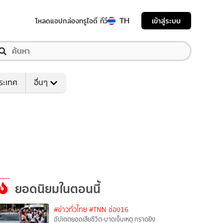
TH
เข้าสู่ระบบ
โหลดแอป
กล่องทรูไอดี ทีวี
ระเทศ
อื่นๆ
ยอดนิยมในตอนนี้
#ข่าวทั่วไทย
#TNN ช่อง16
อัปเดตยอดเสียชีวิต-บาดเจ็บเหตุ กราดยิง