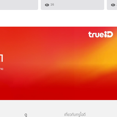
16
ดู
เกี่ยวกับทรูไอดี