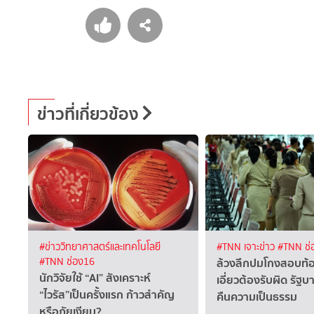
ข่าวที่เกี่ยวข้อง
#ข่าววิทยาศาสตร์และเทคโนโลยี
#TNN เจาะข่าว
#TNN ช่
ล้วงลึกปมโกงสอบท้อง
#TNN ช่อง16
นักวิจัยใช้ “AI” สังเคราะห์
เอี่ยวต้องรับผิด รัฐบ
“ไวรัส”เป็นครั้งแรก ก้าวสำคัญ
คืนความเป็นธรรม
หรือภัยเงียบ?