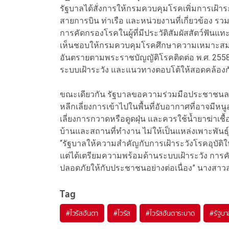
รัฐบาลได้สั่งการให้กรมควบคุมโรคเพิ่มการเฝ้าระว
สายการบิน ท่าเรือ และหน่วยงานที่เกี่ยวข้อง รว
การคัดกรองโรคในผู้ที่มีประวัติสัมผัสสัตว์ฟัน
เห็นชอบให้กรมควบคุมโรคศึกษาความเหมาะสมใน
อันตรายตามพระราชบัญญัติโรคติดต่อ พ.ศ. 255
ระบบเฝ้าระวัง และแนวทางตอบโต้ให้สอดคล้อง
ขณะเดียวกัน รัฐบาลขอความร่วมมือประชาชนลดค
หลีกเลี่ยงการเข้าไปในพื้นที่อับอากาศที่อาจมีหน
เลี่ยงการกวาดหรือดูดฝุ่น และควรใช้น้ำยาฆ่า
บ้านและสถานที่ทำงาน ไม่ให้เป็นแหล่งเพาะพันธุ
“รัฐบาลให้ความสำคัญกับการเฝ้าระวังโรคอุบัติให
แต่ได้เตรียมความพร้อมด้านระบบเฝ้าระวัง การ
ปลอดภัยให้กับประชาชนอย่างต่อเนื่อง” นางสาวล
Tag
#
ไวรัสฮันตา
#
ไวรัส
#
ไวรัสฮันตาระบาด
#
รัฐบา