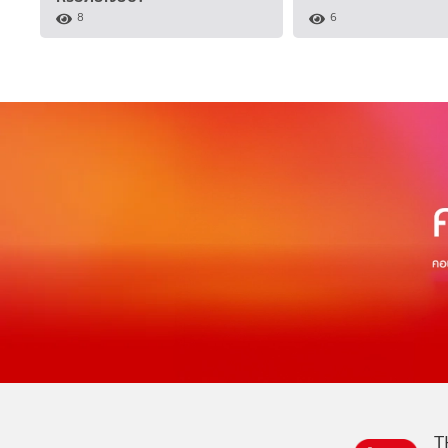
8
6
T