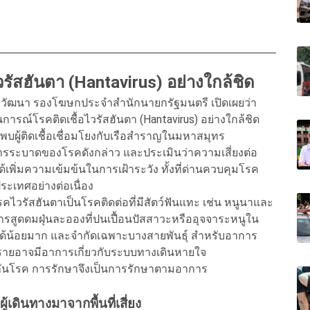
ัสฮันตา (Hantavirus) อย่างใกล้ชิด
ศวิวัฒนา รองโฆษกประจำสำนักนายกรัฐมนตรี เปิดเผยว่า
ณ์โรคติดเชื้อไวรัสฮันตา (Hantavirus) อย่างใกล้ชิด
ผู้ติดเชื้อเชื่อมโยงกับเรือสำราญในมหาสมุทร
รระบาดของโรคดังกล่าว และประเมินว่าความเสี่ยงต่อ
้เพิ่มความเข้มข้นในการเฝ้าระวัง ทั้งที่ด่านควบคุมโรค
ะเทศอย่างต่อเนื่อง
วรัสฮันตาเป็นโรคติดต่อที่มีสัตว์ฟันแทะ เช่น หนูนาและ
ารสูดดมฝุ่นละอองที่ปนเปื้อนปัสสาวะหรืออุจจาระหนูใน
บได้น้อยมาก และจำกัดเฉพาะบางสายพันธุ์ สำหรับอาการ
รายอาจมีอาการเกี่ยวกับระบบทางเดินหายใจ
ป้องกันโรค การรักษาจึงเป็นการรักษาตามอาการ
้เดินทางมาจากพื้นที่เสี่ยง