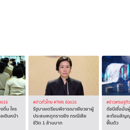
อง16
#ข่าวทั่วไทย
#TNN ช่อง16
#ข่าวเศรษฐกิ
ถิ่น ใคร
รัฐบาลเตรียมพิจารณาเยียวยาผู้
ดัชนีเชื่อมั่น
าลเดินหน้า
ประสบเหตุกราดยิง กรณีเสีย
สะท้อนสัญญ
ชีวิต 1 ล้านบาท
ฟื้นตัว