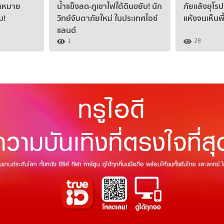
าดหมาย
น้ำแข็งลด-ภูเขาไฟใต้ดินขยับ! นัก
ภัยแล้งยุโรป
ม!
วิทย์จับตาภัยใหม่ ในประเทศไอซ์
แห้งจนเห็นพื
แลนด์
1
28