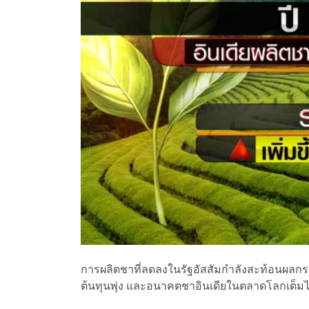
การผลิตชาที่ลดลงในรัฐอัสสัมกำลังสะท้อนผล
ต้นทุนพุ่ง และอนาคตชาอินเดียในตลาดโลกเต็ม