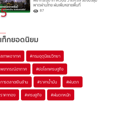
พยากรณ์อากาศวันนี้ 5 ส.ค.69 ร่องมรสุม
พาดผ่านไทย ฝนเพิ่มหลายพื้นที่
5
87
แท็กยอดนิยม
#
สภาพอากาศ
#
กรมอุตุนิยมวิทยา
#
พยากรณ์อากาศ
#
ย่อโลกเศรษฐกิจ
#
การตลาดเงินล้าน
#
ราคาน้ำมัน
#
ฝนตก
#
ราคาทอง
#
เศรษฐกิจ
#
ฝนตกหนัก