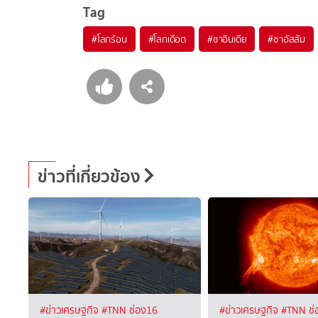
Tag
#
โลกร้อน
#
โลกเดือด
#
ชาอินเดีย
#
ชาอัสสัม
ข่าวที่เกี่ยวข้อง
#ข่าวเศรษฐกิจ
#TNN ช่อง16
#ข่าวเศรษฐกิจ
#TNN ช่