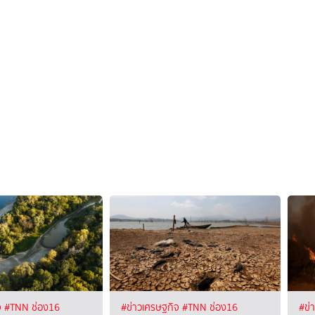
จ
#TNN ช่อง16
#ข่าวเศรษฐกิจ
#TNN ช่อง16
#ข่