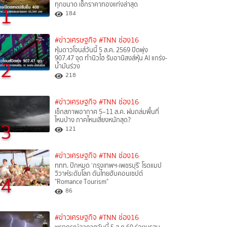
ทุกขนาด เช็กราคาทองแท่งล่าสุด
1
184
#ข่าวเศรษฐกิจ
#TNN ช่อง16
หุ้นดาวโจนส์วันนี้ 5 ส.ค. 2569 ปิดพุ่ง
907.47 จุด ทำนิวไฮ รับอานิสงส์หุ้น AI แกร่ง-
2
น้ำมันร่วง
218
#ข่าวเศรษฐกิจ
#TNN ช่อง16
เช็กสภาพอากาศ 5–11 ส.ค. ฝนถล่มพื้นที่
ไหนบ้าง ภาคไหนเสี่ยงหนักสุด?
3
121
#ข่าวเศรษฐกิจ
#TNN ช่อง16
ททท. ปักหมุด ‘กรุงเทพฯ-เพชรบุรี’ โรดแมป
วิวาห์ระดับโลก ดันไทยฮับคอนเซปต์
4
"Romance Tourism"
86
#ข่าวเศรษฐกิจ
#TNN ช่อง16