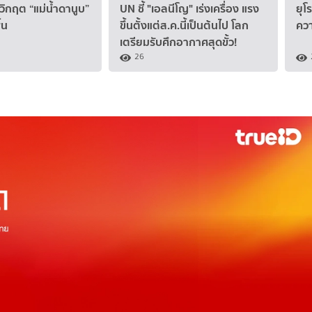
วิกฤต “แม่น้ำดานูบ”
UN ชี้ "เอลนีโญ" เร่งเครื่อง แรง
ยุโ
้น
ขึ้นตั้งแต่ส.ค.นี้เป็นต้นไป โลก
คว
เตรียมรับศึกอากาศสุดขั้ว!
26