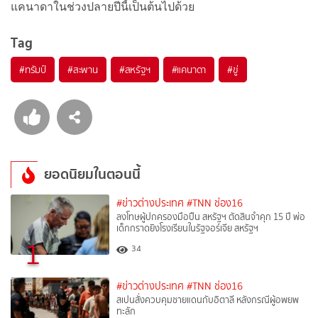
แคนาดาในช่วงปลายปีนี้เป็นต้นไปด้วย
Tag
#
ทรัมป์
#
สะพาน
#
สหรัฐฯ
#
แคนาดา
#
ขู่
ยอดนิยมในตอนนี้
#ข่าวต่างประเทศ
#TNN ช่อง16
ลงโทษผู้ปกครองมือปืน สหรัฐฯ ตัดสินจำคุก 15 ปี พ่อ
เด็กกราดยิงโรงเรียนในรัฐจอร์เจีย สหรัฐฯ
1
34
#ข่าวต่างประเทศ
#TNN ช่อง16
สเปนสั่งควบคุมชายแดนกับอิตาลี หลังกรณีผู้อพยพ
ทะลัก