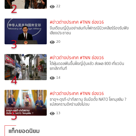
2
22
#ข่าวต่างประเทศ
#TNN ช่อง16
จีนเตือนญี่ปุ่นอย่าเล่นกับไฟกรณีนิวเคลียร์ร้องรับฟัง
เสียงประชาชน
3
20
#ข่าวต่างประเทศ
#TNN ช่อง16
ไต้ฝุ่นดอลฟินขึ้นฝั่งญี่ปุ่นแล้ว ส่งผล 800 เที่ยวบิน
ยกเลิกทันที
4
14
#ข่าวต่างประเทศ
#TNN ช่อง16
ซาอุฯ-ตุรกี-ปากีสถาน จับมือตั้ง NATO โลกมุสลิม ?
แม้สงครามอิหร่านยังไม่จบ
5
13
แท็กยอดนิยม