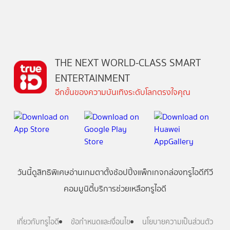
THE NEXT WORLD-CLASS SMART
ENTERTAINMENT
อีกขั้นของความบันเทิงระดับโลกตรงใจคุณ
วันนี้
ดู
สิทธิพิเศษ
อ่าน
เกม
ตาตั้ง
ช้อปปิ้ง
แพ็กเกจ
กล่องทรูไอดีทีวี
คอมมูนิตี้
บริการช่วยเหลือทรูไอดี
เกี่ยวกับทรูไอดี
ข้อกำหนดและเงื่อนไข
นโยบายความเป็นส่วนตัว