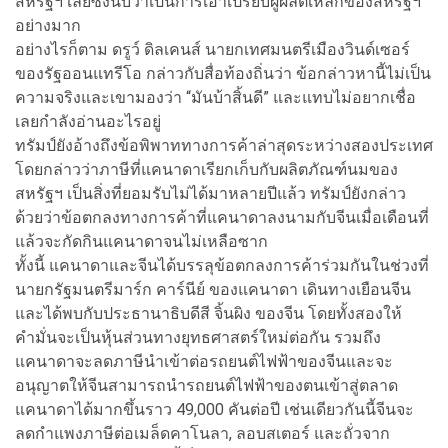
สหรัฐฯ เลยซึ่งนับว่าเป็นการเอาเปรียบผู้ผลิตเหล็กของสหรัฐฯ
อย่างมาก
อย่างไรก็ตาม ดรูว์ ดิลเคนส์ นายกเทศมนตรีเมืองวินด์เซอร์
ของรัฐออนแทรีโอ กล่าวกับสื่อท้องถิ่นว่า ข้อกล่าวหานี้ไม่เป็น
ความจริงและเขามองว่า “มันบ้าสิ้นดี” และแทบไม่อยากเชื่อ
เลยกำลังอ่านอะไรอยู่
ทรัมป์ยังอ้างถึงข้อพิพาททางการค้าล่าสุดระหว่างสองประเทศ
โดยกล่าวว่าภาษีที่แคนาดาเรียกเก็บกับผลิตภัณฑ์นมของ
สหรัฐฯ เป็นสิ่งที่ยอมรับไม่ได้มาหลายปีแล้ว ทรัมป์ยังกล่าว
ด้วยว่าข้อตกลงทางการค้าที่แคนาดาลงนามกับจีนเมื่อเดือนที่
แล้วจะกัดกินแคนาดาจนไม่เหลือซาก
ทั้งนี้ แคนาดาและจีนได้บรรลุข้อตกลงการค้าร่วมกันในช่วงที่
นายกรัฐมนตรีมาร์ก คาร์นีย์ ของแคนาดา เดินทางเยือนจีน
และได้พบกับประธานาธิบดีสี จิ้นผิง ของจีน โดยทั้งสองให้
คำมั่นจะเป็นหุ้นส่วนทางยุทธศาสตร์ใหม่ต่อกัน รวมถึง
แคนาดาจะลดภาษีนำเข้าต่อรถยนต์ไฟฟ้าของจีนและจะ
อนุญาตให้จีนสามารถนำรถยนต์ไฟฟ้าของตนเข้าสู่ตลาด
แคนาดาได้มากขึ้นราว 49,000 คันต่อปี เช่นเดียวกันนี้จีนจะ
ลดกำแพงภาษีต่อเมล็ดคาโนลา, ลอบสเตอร์ และถั่วจาก