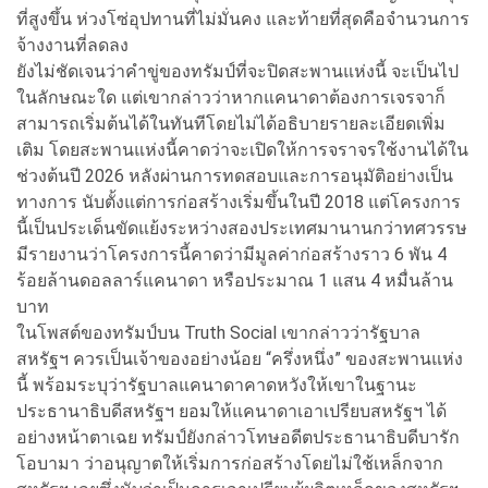
ที่สูงขึ้น ห่วงโซ่อุปทานที่ไม่มั่นคง และท้ายที่สุดคือจำนวนการ
จ้างงานที่ลดลง
ยังไม่ชัดเจนว่าคำขู่ของทรัมป์ที่จะปิดสะพานแห่งนี้ จะเป็นไป
ในลักษณะใด แต่เขากล่าวว่าหากแคนาดาต้องการเจรจาก็
สามารถเริ่มต้นได้ในทันทีโดยไม่ได้อธิบายรายละเอียดเพิ่ม
เติม โดยสะพานแห่งนี้คาดว่าจะเปิดให้การจราจรใช้งานได้ใน
ช่วงต้นปี 2026 หลังผ่านการทดสอบและการอนุมัติอย่างเป็น
ทางการ นับตั้งแต่การก่อสร้างเริ่มขึ้นในปี 2018 แต่โครงการ
นี้เป็นประเด็นขัดแย้งระหว่างสองประเทศมานานกว่าทศวรรษ
มีรายงานว่าโครงการนี้คาดว่ามีมูลค่าก่อสร้างราว 6 พัน 4
ร้อยล้านดอลลาร์แคนาดา หรือประมาณ 1 แสน 4 หมื่นล้าน
บาท
ในโพสต์ของทรัมป์บน Truth Social เขากล่าวว่ารัฐบาล
สหรัฐฯ ควรเป็นเจ้าของอย่างน้อย “ครึ่งหนึ่ง” ของสะพานแห่ง
นี้ พร้อมระบุว่ารัฐบาลแคนาดาคาดหวังให้เขาในฐานะ
ประธานาธิบดีสหรัฐฯ ยอมให้แคนาดาเอาเปรียบสหรัฐฯ ได้
อย่างหน้าตาเฉย ทรัมป์ยังกล่าวโทษอดีตประธานาธิบดีบารัก
โอบามา ว่าอนุญาตให้เริ่มการก่อสร้างโดยไม่ใช้เหล็กจาก