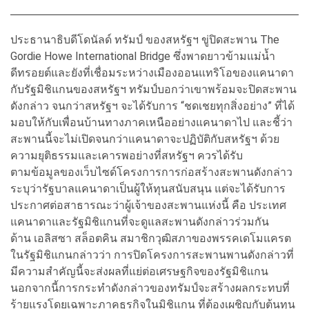
ประธานาธิบดีโดนัลด์ ทรัมป์ ของสหรัฐฯ ขู่ปิดสะพาน The
Gordie Howe International Bridge ซึ่งพาดยาวข้ามแม่น้ำ
ดีทรอยต์และยังที่เชื่อมระหว่างเมืองออนแทริโอของแคนาดา
กับรัฐมิชิแกนของสหรัฐฯ ทรัมป์บอกว่าเขาพร้อมจะปิดสะพาน
ดังกล่าว จนกว่าสหรัฐฯ จะได้รับการ “ชดเชยทุกสิ่งอย่าง” ที่ได้
มอบให้กับเพื่อนบ้านทางภาคเหนืออย่างแคนาดาไป และชี้ว่า
สะพานนี้จะไม่เปิดจนกว่าแคนาดาจะปฏิบัติกับสหรัฐฯ ด้วย
ความยุติธรรมและเคารพอย่างที่สหรัฐฯ ควรได้รับ
ตามข้อมูลของเว็บไซด์โครงการการก่อสร้างสะพานดังกล่าว
ระบุว่ารัฐบาลแคนาดาเป็นผู้ให้ทุนสนับสนุน แต่จะได้รับการ
ประกาศต่อสาธารณะว่าผู้เจ้าของสะพานแห่งนี้ คือ ประเทศ
แคนาดาและรัฐมิชิแกนที่จะดูแลสะพานดังกล่าวร่วมกัน
ด้าน เอลิสซา สล็อตคิน สมาชิกวุฒิสภาของพรรคเดโมแครต
ในรัฐมิชิแกนกล่าวว่า การปิดโครงการสะพานพานดังกล่าวที่
มีความสำคัญนี้จะส่งผลที่แย่ต่อเศรษฐกิจของรัฐมิชิแกน
นอกจากนี้การกระทำดังกล่าวของทรัมป์จะสร้างผลกระทบที่
ร้ายแรงโดยเฉพาะภาคธุรกิจในมิชิแกน ที่ต้องเผชิญกับต้นทุน