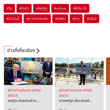
#
จีน
#
ซินหัว
#
สหรัฐฯ
#
xinhua
#
โควิด-19
#
ข่าววันนี้
#
ข่าวต่างประเทศ
#
รัสเซีย
#
ข่าว
#
ทรัมป์
ข่าวที่เกี่ยวข้อง
#ข่าวต่างประเทศ
#TNN
#ข่าวต่างประเทศ
#TNN
ช่อง16
ช่อง16
สหรัฐฯ เดินหน้าสร้าง…
ศาลสหรัฐฯ สั่งระงับสร้…