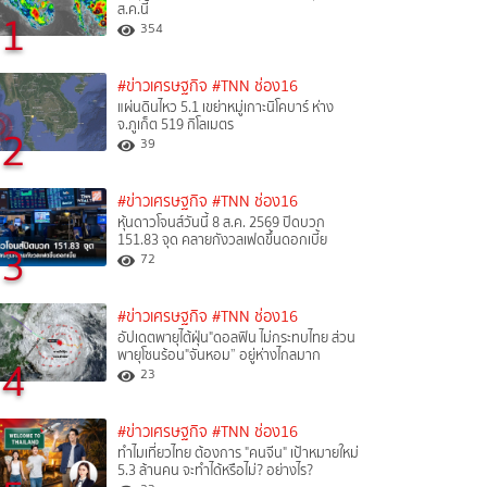
ส.ค.นี้
1
354
#ข่าวเศรษฐกิจ
#TNN ช่อง16
แผ่นดินไหว 5.1 เขย่าหมู่เกาะนิโคบาร์ ห่าง
จ.ภูเก็ต 519 กิโลเมตร
2
39
#ข่าวเศรษฐกิจ
#TNN ช่อง16
หุ้นดาวโจนส์วันนี้ 8 ส.ค. 2569 ปิดบวก
151.83 จุด คลายกังวลเฟดขึ้นดอกเบี้ย
3
72
#ข่าวเศรษฐกิจ
#TNN ช่อง16
อัปเดตพายุไต้ฝุ่น"ดอลฟิน ไม่กระทบไทย ส่วน
พายุโซนร้อน"จันหอม” อยู่ห่างไกลมาก
4
23
#ข่าวเศรษฐกิจ
#TNN ช่อง16
ทำไมเที่ยวไทย ต้องการ "คนจีน" เป้าหมายใหม่
5.3 ล้านคน จะทำได้หรือไม่? อย่างไร?