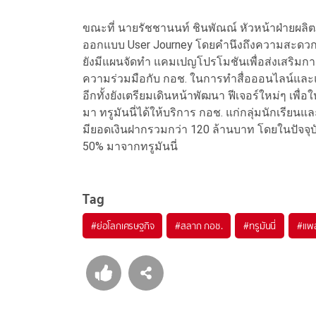
ขณะที่ นายรัชชานนท์ ชินพัณณ์ หัวหน้าฝ่ายผลิตภัณ
ออกแบบ User Journey โดยคำนึงถึงความสะดวก
ยังมีแผนจัดทำ แคมเปญโปรโมชันเพื่อส่งเสริมการ
ความร่วมมือกับ กอช. ในการทำสื่อออนไลน์และ
อีกทั้งยังเตรียมเดินหน้าพัฒนา ฟีเจอร์ใหม่ๆ เพ
มา ทรูมันนี่ได้ให้บริการ กอช. แก่กลุ่มนักเรียน
มียอดเงินฝากรวมกว่า 120 ล้านบาท โดยในปัจจุ
50% มาจากทรูมันนี่
Tag
#
ย่อโลกเศรษฐกิจ
#
สลาก กอช.
#
ทรูมันนี่
#
แพล