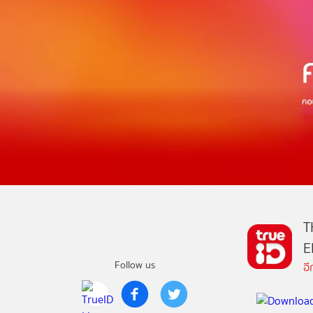
T
E
Follow us
อ