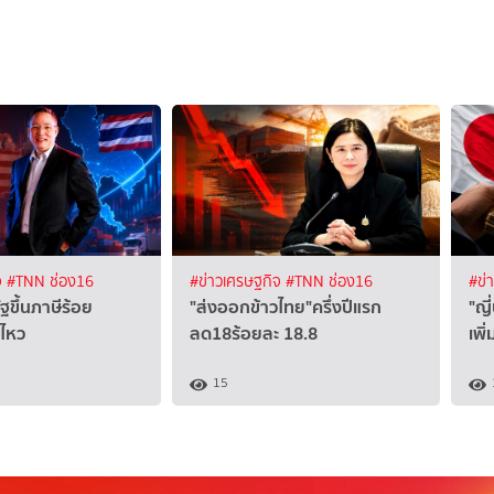
จ
#TNN ช่อง16
#ข่าวเศรษฐกิจ
#TNN ช่อง16
#ข่
ัฐขึ้นภาษีร้อย
"ส่งออกข้าวไทย"ครึ่งปีแรก
"ญี
้ไหว
ลด18ร้อยละ 18.8
เพิ
15