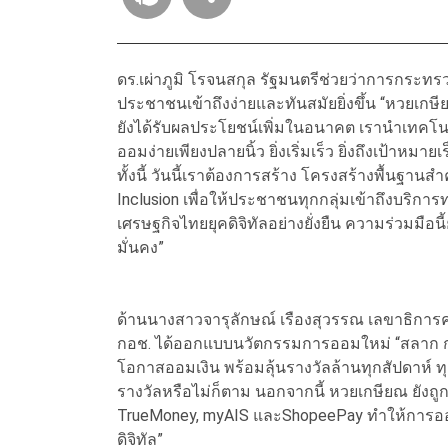
ดร.เผ่าภูมิ โรจนสกุล รัฐมนตรีช่วยว่าการกระทร
ประชาชนเข้าถึงง่ายและทันสมัยยิ่งขึ้น “หวยเกษี
ยังได้รับผลประโยชน์เพิ่มในอนาคต เรานำเทคโน
ออมง่ายเพียงปลายนิ้ว ยิ่งเริ่มเร็ว ยิ่งถึงเป้า
ทั้งนี้ วันนี้เราต้องการสร้าง โครงสร้างพื้นฐานสำ
Inclusion เพื่อให้ประชาชนทุกกลุ่มเข้าถึงบริ
เศรษฐกิจไทยยุคดิจิทัลอย่างยั่งยืน ความร่วมมือนี้
มั่นคง”
ด้านนางสาวจารุลักษณ์ เรืองสุวรรณ เลขาธิกา
กอช. ได้ออกแบบนวัตกรรมการออมใหม่ “สลาก กอช
โอกาสออมเงิน พร้อมลุ้นรางวัลล้านทุกสัปดาห์ ทุ
รางวัลหรือไม่ก็ตาม นอกจากนี้ หวยเกษียณ ยังถู
TrueMoney, myAIS และShopeePay ทำให้การออมก
ดิจิทัล”