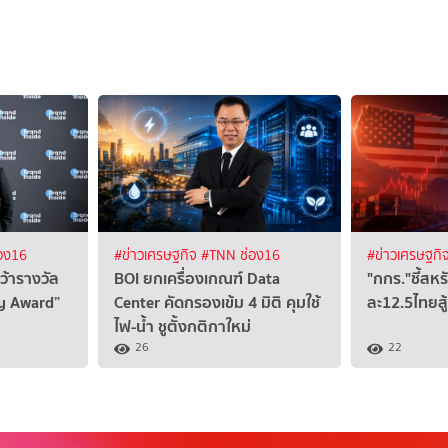
อง16
#ข่าวเศรษฐกิจ
#TNN ช่อง16
#ข่าวเศรษฐกิ
ว้ารางวัล
BOI ยกเครื่องเกณฑ์ Data
"กกร."ชี้สหร
ty Award”
Center คัดกรองเข้ม 4 มิติ คุมใช้
ละ12.5ไทยสู
ไฟ-น้ำ ชูตั้งกติกาใหม่
26
22