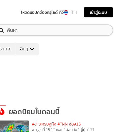
TH
เข้าสู่ระบบ
โหลดแอป
กล่องทรูไอดี ทีวี
ระเทศ
อื่นๆ
ยอดนิยมในตอนนี้
#ข่าวเศรษฐกิจ
#TNN ช่อง16
พายุลูกที่ 15 “จันหอม” จ่อถล่ม “ญี่ปุ่น” 11