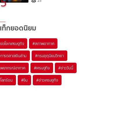
5
23
แท็กยอดนิยม
#
ย่อโลกเศรษฐกิจ
#
สภาพอากาศ
#
การตลาดเงินล้าน
#
กรมอุตุนิยมวิทยา
#
พยากรณ์อากาศ
#
เศรษฐกิจ
#
ข่าววันนี้
#
โลกร้อน
#
จีน
#
ข่าวเศรษฐกิจ