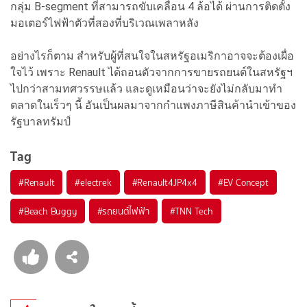
กลุ่ม B-segment ที่สามารถขับเคลื่อน 4 ล้อได้ ผ่านการติดตั้ง
มอเตอร์ไฟฟ้าตัวที่สองที่บริเวณเพลาหลัง
อย่างไรก็ตาม สำหรับผู้ที่สนใจในสหรัฐอเมริกาอาจจะต้องเผื่อ
ใจไว้ เพราะ Renault ได้ถอนตัวจากการขายรถยนต์ในสหรัฐฯ
ไปกว่าสามทศวรรษแล้ว และดูเหมือนว่าจะยังไม่กลับมาทำ
ตลาดในเร็วๆ นี้ อันเป็นผลมาจากกำแพงภาษีสินค้านำเข้าของ
รัฐบาลทรัมป์
Tag
#
Renault
#
electrek
#
Renault4JP4x4
#
EV Concept
#
Beach Buggy
#
รถยนต์ไฟฟ้า
#
TNN Tech