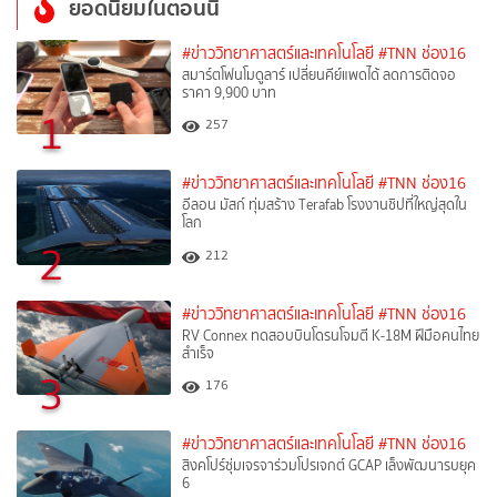
ยอดนิยมในตอนนี้
#ข่าววิทยาศาสตร์และเทคโนโลยี
#TNN ช่อง16
สมาร์ตโฟนโมดูลาร์ เปลี่ยนคีย์แพดได้ ลดการติดจอ
ราคา 9,900 บาท
1
257
#ข่าววิทยาศาสตร์และเทคโนโลยี
#TNN ช่อง16
อีลอน มัสก์ ทุ่มสร้าง Terafab โรงงานชิปที่ใหญ่สุดใน
โลก
2
212
#ข่าววิทยาศาสตร์และเทคโนโลยี
#TNN ช่อง16
RV Connex ทดสอบบินโดรนโจมตี K-18M ฝีมือคนไทย
สำเร็จ
3
176
#ข่าววิทยาศาสตร์และเทคโนโลยี
#TNN ช่อง16
สิงคโปร์ซุ่มเจรจาร่วมโปรเจกต์ GCAP เล็งพัฒนารบยุค
6