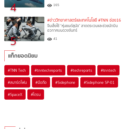
4
165
#ข่าววิทยาศาสตร์และเทคโนโลยี
#TNN ช่อง16
จีนเล็งใช้ “หุ่นยนต์สุนัข” ลาดตระเวนและช่วยนักบิน
อวกาศบนดวงจันทร์
5
41
แท็กยอดนิยม
#
TNN Tech
#
tnntechreports
#
techreports
#
tnntech
#
สมาร์ตโฟน
#
มือถือ
#
Sidephone
#
Sidephone SP-01
#
SpaceX
#
โดรน