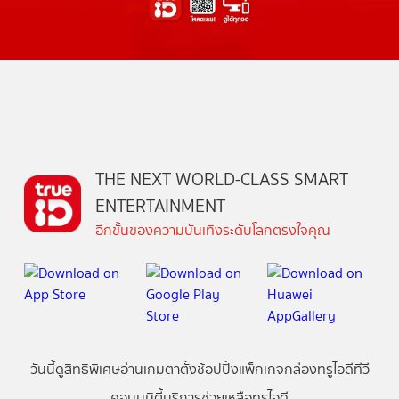
THE NEXT WORLD-CLASS SMART
ENTERTAINMENT
อีกขั้นของความบันเทิงระดับโลกตรงใจคุณ
วันนี้
ดู
สิทธิพิเศษ
อ่าน
เกม
ตาตั้ง
ช้อปปิ้ง
แพ็กเกจ
กล่องทรูไอดีทีวี
คอมมูนิตี้
บริการช่วยเหลือทรูไอดี