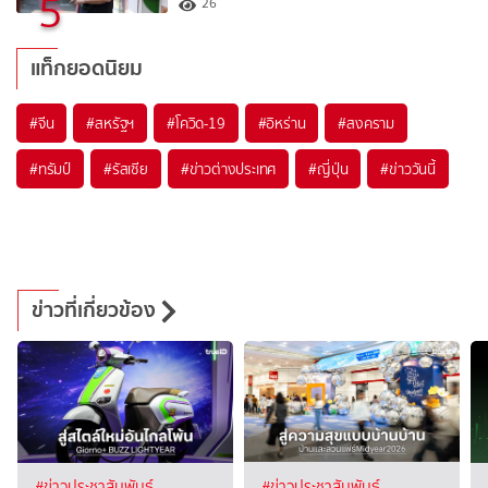
5
26
แท็กยอดนิยม
#
จีน
#
สหรัฐฯ
#
โควิด-19
#
อิหร่าน
#
สงคราม
#
ทรัมป์
#
รัสเซีย
#
ข่าวต่างประเทศ
#
ญี่ปุ่น
#
ข่าววันนี้
ข่าวที่เกี่ยวข้อง
#ข่าวประชาสัมพันธ์
#ข่าวประชาสัมพันธ์