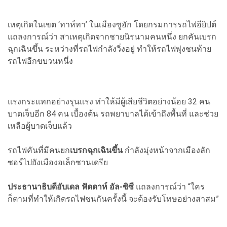
เหตุเกิดในเขต ‘ทาห์ทา’ ในเมืองซูฮัก โดยกรมการรถไฟอียิปต์
แถลงการณ์ว่า สาเหตุเกิดจากชายนิรนามคนหนึ่ง ยกคันเบรก
ฉุกเฉินขึ้น ระหว่างที่รถไฟกำลังวิ่งอยู่ ทำให้รถไฟพุ่งชนท้าย
รถไฟอีกขบวนหนึ่ง
แรงกระแทกอย่างรุนแรง ทำให้มีผู้เสียชีวิตอย่างน้อย 32 คน
บาดเจ็บอีก 84 คน เบื้องต้น รถพยาบาลได้เข้าถึงพื้นที่ และช่วย
เหลือผู้บาดเจ็บแล้ว
รถไฟคันที่มีคนยก
เบรกฉุกเฉินขึ้น
กำลังมุ่งหน้าจากเมืองลัก
ซอร์ไปยังเมืองอเล็กซานเดรีย
ประธานาธิบดีอับเดล ฟัตตาห์ อัล-ซิซี
แถลงการณ์ว่า “ใคร
ก็ตามที่ทำให้เกิดรถไฟชนกันครั้งนี้ จะต้องรับโทษอย่างสาสม”