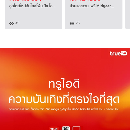
สู่สไตล์ใหม่อันไกลโพ้น บัซ ไล…
บ้านและสวนแฟร์ Midyear…
49
25