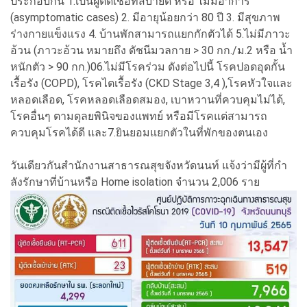
ประกอบกัน 1.เป็นผู้ติดเชื้อที่สบายดี หรือ ไม่มีอาการ
(asymptomatic cases) 2. มีอายุน้อยกว่า 80 ปี 3. มีสุขภาพ
ร่างกายแข็งแรง 4. บ้านพักสามารถแยกกักตัวได้ 5.ไม่มีภาวะ
อ้วน (ภาวะอ้วน หมายถึง ดัชนีมวลกาย > 30 กก./ม.2 หรือ น้ำ
หนักตัว > 90 กก.)06.ไม่มีโรคร่วม ดังต่อไปนี้ โรคปอดอุดกั้น
เรื้อรัง (COPD), โรคไตเรื้อรัง (CKD Stage 3,4 ),โรคหัวใจและ
หลอดเลือด, โรคหลอดเลือดสมอง, เบาหวานที่ควบคุมไม่ได้,
โรคอื่นๆ ตามดุลยพินิจของแพทย์ หรือมีโรคแต่สามารถ
ควบคุมโรคได้ดี และ7.ยินยอมแยกตัวในที่พักของตนเอง
วันเดียวกันสำนักงานสาธารณสุขจังหวัดนนท์ แจ้งว่ามีผู้ที่กํา
ลังรักษาที่บ้านหรือ Home isolation จำนวน 2,006 ราย