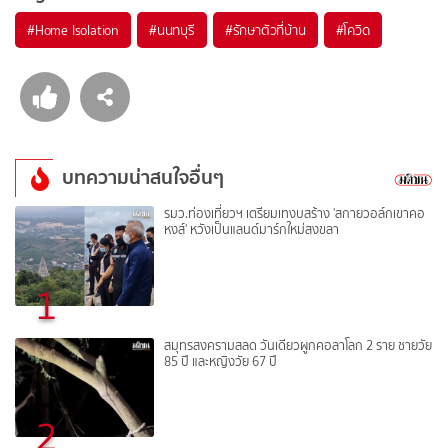
#
Home Isolation
#
นนทบุรี
#
รักษาตัวที่บ้าน
#
โควิด
บทความน่าสนใจอื่นๆ
รมว.ท่องเที่ยวฯ เตรียมเทงบสร้าง 'สกายวอล์กเขาคอ
หงส์' หวังเป็นแลนด์มาร์กใหม่สงขลา
1
สมุทรสงครามสลด วันเดียวผูกคอลาโลก 2 ราย ชายวัย
85 ปี และหญิงวัย 67 ปี
2