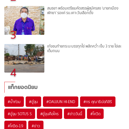
สนธยา พร้อมเตรียมคัดสรรผู้สมัครลง 'นายกเมือง
พัทยา' รอแค่ รบ.เคาะวันเลือกตั้ง
3
เก๋งชนท้ายกระบะบรรทุกไข่ พลิกคว่ำ เจ็บ 3 ราย ไข่เละ
เต็มถนน
4
แท็กยอดนิยม
#
น้ำท่วม
#
อู๋จุน
#
OAUJUN HI-END
#
กร คุณาธิปอภิสิริ
#
อู๋จุน SOTUS S
#
อู๋จุนคือใคร
#
ข่าววันนี้
#
โควิด
#
โควิด-19
#
ข่าว