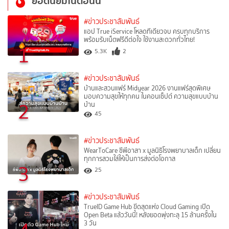
ยอดนิยมในตอนนี้
#ข่าวประชาสัมพันธ์
แอป True iService โหลดทีเดียวจบ ครบทุกบริการ
พร้อมรับเน็ตฟรีดีต่อใจ ใช้งานสะดวกทั่วไทย!
1
5.3K
2
#ข่าวประชาสัมพันธ์
บ้านและสวนแฟร์ Midyear 2026 งานแฟร์สุดพิเศษ
มอบความสุขให้ทุกคน ในคอนเซ็ปต์ ความสุขแบบบ้าน
2
บ้าน
45
#ข่าวประชาสัมพันธ์
WearToCare ซีพีอาสา x มูลนิธิโรงพยาบาลเด็ก เปลี่ยน
ทุกการสวมใส่ให้เป็นการส่งต่อโอกาส
3
25
#ข่าวประชาสัมพันธ์
TrueID Game Hub ขีดสุดแห่ง Cloud Gaming เปิด
Open Beta แล้ววันนี้! หลังยอดพุ่งทะลุ 15 ล้านครั้งใน
3 วัน