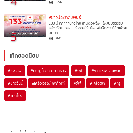
4
1.5K
#ข่าวประชาสัมพันธ์
133 ปี สภากาชาดไทย สานต่อพลังแห่งมนุษยธรรม
สร้างวัฒนธรรมแห่งการให้ บริจาคโลหิตช่วยชีวิตเพื่อน
5
มนุษย์
368
แท็กยอดนิยม
#
ซีพีเอฟ
#
เจริญโภคภัณฑ์อาหาร
#
cpf
#
ข่าวประชาสัมพันธ์
#
ข่าววันนี้
#
เครือเจริญโภคภัณฑ์
#
ซีพี
#
เครือซีพี
#
ทรู
#
แม็คโคร