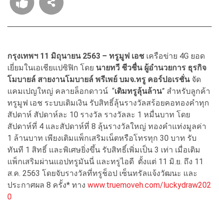
กรุงเทพฯ
11
มิถุนายน
2563
–
ทรูมูฟ เอช
เครือข่าย
4
G
ยอด
เยี่ยมในเอเชียแปซิฟิก โดย
นายทวี ชีวชื่น ผู้อำนวยการ ธุรกิจ
โมบายล์ สายงานโมบายล์ พรีเพย์ บมจ
.
ทรู คอร์ปอเรชั่น
จัด
แคมเปญใหญ่ คลายล็อกดาวน์
“
เติมทรูลุ้นล้าน
”
สำหรับลูกค้า
ทรูมูฟ เอช ระบบเติมเงิน รับสิทธิ์ลุ้นรางวัลสร้อยคอทองคำทุก
สัปดาห์ สัปดาห์ละ
10
รางวัล รางวัลละ
1
หมื่นบาท โดย
สัปดาห์ที่
4
และสัปดาห์ที่
8
ลุ้นรางวัลใหญ่ ทองคำแท่งมูลค่า
1
ล้านบาท เพียงเติมแพ็กเสริมเน็ตหรือโทรทุก
30
บาท รับ
ทันที
1
สิทธิ์
และพิเศษยิ่งขึ้น รับสิทธิ์เพิ่มเป็น
3
เท่า เมื่อเติม
แพ็กเสริมผ่านแอปทรูมันนี่ และทรูไอดี ตั้งแต่
11
มิ
.
ย
.
ถึง
11
ส
.
ค
. 2563
โดยจับรางวัลที่ทรูช็อป เซ็นทรัลแจ้งวัฒนะ และ
ประกาศผล
8
ครั้ง
*
ทาง
www.truemoveh.com/luckydraw202
0