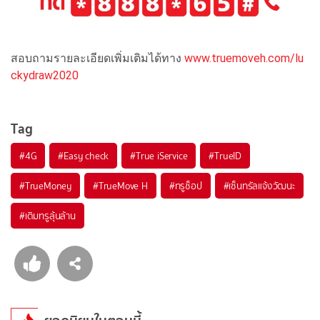
สอบถามรายละเอียดเพิ่มเติมได้ทาง
www.truemoveh.com/lu
ckydraw2020
Tag
#
4G
#
Easy check
#
True iService
#
TrueID
#
TrueMoney
#
TrueMove H
#
ทรูช็อป
#
เซ็นทรัลแจ้งวัฒนะ
#
เติมทรูลุ้นล้าน