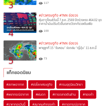
3
117
#ข่าวเศรษฐกิจ
#TNN ช่อง16
หุ้นดาวโจนส์วันนี้ 7 ส.ค. 2569 ปิดร่วงแรง 464.02 จุด
ราคาน้ำมันปรับตัวขึ้นตลาดวิตกกังวลเงินเฟ้อ
4
100
#ข่าวเศรษฐกิจ
#TNN ช่อง16
พายุลูกที่ 15 “จันหอม” จ่อถล่ม “ญี่ปุ่น” 11 ส.ค.นี้
5
73
แท็กยอดนิยม
#
สภาพอากาศ
#
ย่อโลกเศรษฐกิจ
#
กรมอุตุนิยมวิทยา
#
พยากรณ์อากาศ
#
ฝนตก
#
การตลาดเงินล้าน
#
ทองคำ
#
ราคาทองวันนี้
#
สมาคมค้าทองคำ
#
คาดการณ์อากาศ