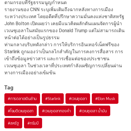
ตามกรอบที่รัฐธรรมนูญกำหนด
รายงานของ CNN ระบุเพิ่มเติมถึงฉากหลังทางการเมือง
ระหว่างประเทศ โดยอดีตที่ปรึกษาความมั่นคงแห่งชาติสหรัฐ
John Bolton เปิดเผยว่า เคยมีแนวคิดผลักดันแผนจัดการผู้นำ
เวเนซุเอลาในสมัยแรกของ Donald Trump แต่ไม่สามารถเดิน
หน้าต่อได้อย่างเป็นรูปธรรม
ท่ามกลางบริบทดังกล่าว การให้บริการอินเทอร์เน็ตฟรีของ
Starlink ถูกมองว่าเป็นกลไกสำคัญในการคงการสื่อสาร การ
เข้าถึงข้อมูลข่าวสาร และการเชื่อมต่อของประชาชน
เวเนซุเอลา ในช่วงเวลาที่ประเทศกำลังเผชิญการเปลี่ยนผ่าน
ทางการเมืองอย่างเข้มข้น
Tag
#
การตลาดเงินล้าน
#
Starlink
#
เวเนซุเอลา
#
Elon Musk
#
โจมตีเวเนซุเอลา
#
เวเนซุเอลาทองคำ
#
เวเนซุเอลา น้ำมัน
#
สหรัฐ
#
ทรัมป์