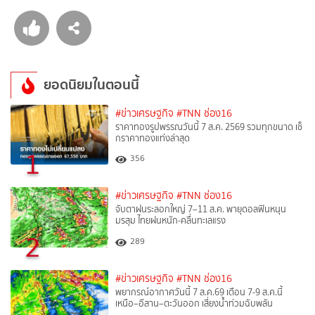
ยอดนิยมในตอนนี้
#ข่าวเศรษฐกิจ
#TNN ช่อง16
ราคาทองรูปพรรณวันนี้ 7 ส.ค. 2569 รวมทุกขนาด เช็
กราคาทองแท่งล่าสุด
1
356
#ข่าวเศรษฐกิจ
#TNN ช่อง16
จับตาฝนระลอกใหญ่ 7–11 ส.ค. พายุดอลฟินหนุน
มรสุม ไทยฝนหนัก-คลื่นทะเลแรง
2
289
#ข่าวเศรษฐกิจ
#TNN ช่อง16
พยากรณ์อากาศวันนี้ 7 ส.ค.69 เตือน 7-9 ส.ค.นี้
เหนือ–อีสาน–ตะวันออก เสี่ยงน้ำท่วมฉับพลัน