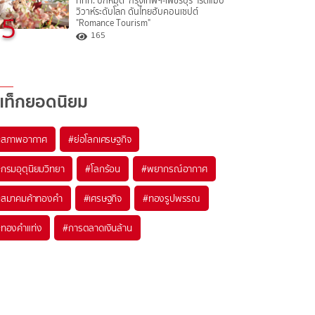
ททท. ปักหมุด ‘กรุงเทพฯ-เพชรบุรี’ โรดแมป
วิวาห์ระดับโลก ดันไทยฮับคอนเซปต์
5
"Romance Tourism"
165
แท็กยอดนิยม
#
สภาพอากาศ
#
ย่อโลกเศรษฐกิจ
#
กรมอุตุนิยมวิทยา
#
โลกร้อน
#
พยากรณ์อากาศ
#
สมาคมค้าทองคำ
#
เศรษฐกิจ
#
ทองรูปพรรณ
#
ทองคำแท่ง
#
การตลาดเงินล้าน