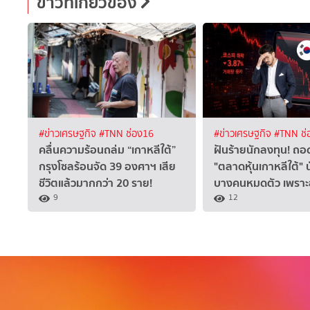
ข่าวที่เกี่ยวข้อง
#ข่าวเศรษฐกิจ
#TNN ช่อง16
#ข่าวเศรษฐกิจ
#TNN ช่
คลื่นความร้อนถล่ม “เกาหลีใต้”
ฝันร้ายนักลงทุน! ถอ
กรุงโซลร้อนจัด 39 องศาฯ เสีย
"ตลาดหุ้นเกาหลีใต้" 
ชีวิตแล้วมากกว่า 20 ราย!
บางคนหมดตัว เพราะ
9
12