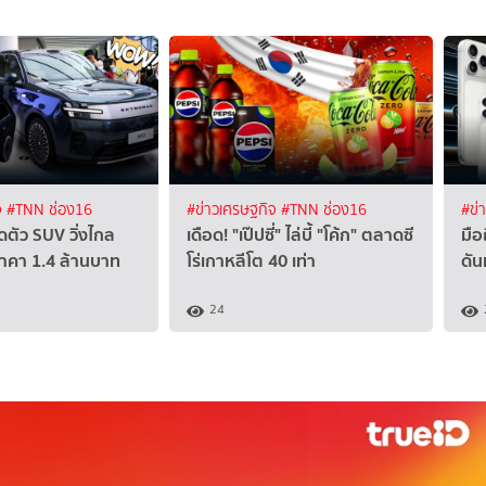
จ
#TNN ช่อง16
#ข่าวเศรษฐกิจ
#TNN ช่อง16
#ข่
ดตัว SUV วิ่งไกล
เดือด! "เป๊ปซี่" ไล่บี้ "โค้ก" ตลาดซี
มื
ราคา 1.4 ล้านบาท
โร่เกาหลีโต 40 เท่า
ดัน
24