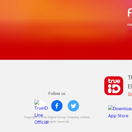
T
E
Follow us
อ
Copyright © True Digital Group Company Limited.
All rights reserved