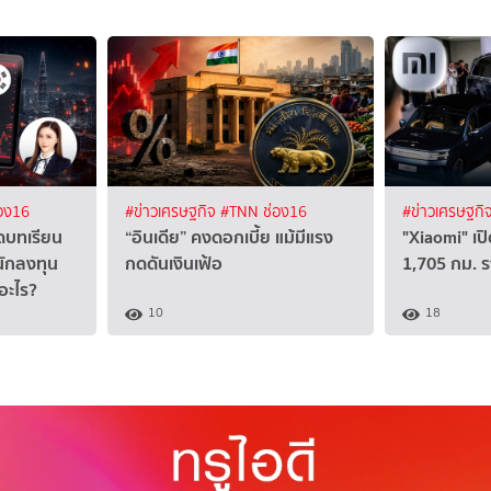
อง16
#ข่าวเศรษฐกิจ
#TNN ช่อง16
#ข่าวเศรษฐกิ
ดบทเรียน
“อินเดีย” คงดอกเบี้ย แม้มีแรง
"Xiaomi" เปิ
นักลงทุน
กดดันเงินเฟ้อ
1,705 กม. 
อะไร?
10
18