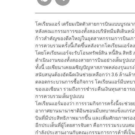
โคเรียนแอร์ เตรียมเปิดตัวสายการบินแบบบูรณากา
หลังคณะกรรมการของทั้งสองบริษัทมีมติเดินหน
ก้าวสำคัญของดีลใหญ่ในอุตสาหกรรมการบินเกา
การควบรวมครั้งนี้เกิดขึ้นหลังจากโคเรียนแอร์ล
โดยโคเรียนแอร์จะรับโอนทรัพย์สิน หนี้สิน สิทธ
ดำเนินงานของทั้งสองสายการบินอย่างเต็มรูปแบ
ทั้งนี้ เอเชียนาเคยเผชิญปัญหาสภาพคล่องรุนแรงใ
สนับสนุนต้องอัดฉีดเงินช่วยเหลือกว่า 3.6 ล้าน
ตลอดกระบวนการซื้อกิจการ โคเรียนแอร์มีบทบา
ของเอเชียนา รวมถึงการชำระคืนเงินทุนสาธารณะทั
การควบรวมเต็มรูปแบบ
โคเรียนแอร์มองว่า การรวมกิจการครั้งนี้จะช
อากาศยานนานาชาติอินชอนมีบทบาทแข็งแกร่งขึ้
บินที่มีประสิทธิภาพมากขึ้น และเพิ่มศักยภาพรองร
อีกประเด็นที่ผู้โดยสารจับตา คือการรวมระบบส
กำลังประสานงานกับคณะกรรมการการค้าที่เป็นธรร