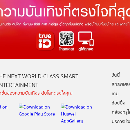
วันนี้
HE NEXT WORLD-CLASS SMART
NTERTAINMENT
สิทธิพิเศษ
ีกขั้นของความบันเทิงระดับโลกตรงใจคุณ
เกม
ช้อปปิ้ง
กล่องทรูไอ
บริการช่ว