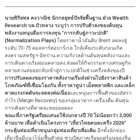
นายพิริยพล คงวาณิช นักกลยุทธ์ปัจจัยพื้นฐาน ฝ่าย Wealth
Research บล.บัวหลวง ระบุว่า การปรับตัวลงของต้นทุน
พลังงานหนุนธีมการลงทุน "การกลับสู่ภาวะปกติ"
(Normalization Plays)
โดยราคาน้ำมันดิบ Brent ลดลงสู่
ระดับ 73-75 ดอลลาร์ต่อบาร์เรล ใกล้เคียงระดับก่อนเกิด
สงครามสหรัฐฯ-อิหร่าน ความกังวลด้านต้นทุนพลังงานและ
การเดินทางเริ่มผ่อนคลายลง ส่งผลให้กิจกรรมทางเศรษฐกิจ
หลายส่วนทยอยกลับเข้าสู่ภาวะปกติในช่วงครึ่งหลังของปี
การปรับลดลงของราคาพลังงานเริ่มส่งผ่านไปยังราคาสินค้า
โภคภัณฑ์ที่เชื่อมโยงกัน ทั้งราคาทูน่า เม็ดพลาสติก และเหล็ก
คาดแรงกดดันจะลดลงต่อเนื่อง
และหนุนการฟื้นตัวของอัตรา
กำไร (Margin Recovery) ของกลุ่มอาหาร-เครื่องดื่ม ต้นทุน
การเดินทางที่คาดจะทยอยลดลง
ขณะที่ภาครัฐเตรียมเสนอใช้งบกลางปี 70 ไม่น้อยกว่า 3,000
ล้านบาท เพื่อดำเนินโครงการ "เที่ยวไทยคนละครึ่ง 2026"
กระตุ้นท่องเที่ยวหนุนกลุ่มท่องเที่ยวเพิ่มเติม
อีกทั้งนักท่อง
เที่ยวจีนมีแนวโน้มฟื้นตัวต่อ ช่วงปิดภาคเรียนฤดูร้อนของจีน