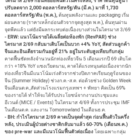
ไตรมาส 2/69 ก่อนทยอยฟื้นตัวในครึ่งหลัง, ราคาต้นทุนทูน่า
ปรับลดจาก 2,000 ดอลลาร์สหรัฐ/ตัน (มี.ค.) มาที่ 1,730
ดอลลาร์สหรัฐ/ตัน (พ.ค.),
ต้นทุนพลังงานและ packaging เริ่ม
ผ่อนคลาย (ราคาเหล็กอ่อนตัวจากจุดสูงสุด พ.ค.), ต้นทุนผ่าน
จุดพีคแล้ว แต่ยังมีผลกระทบต่อเนื่องบางส่วนในไตรมาส 3/69
- ERW: แนวโน้มรายได้เฉลี่ยต่อห้องพัก (RevPAR) ช่วง
ไตรมาส 2/69 กลับมาเติบโตเป็นบวก +4% YoY, สัดส่วนลูกค้า
จีนและอินเดียรวมกันอยู่ที่ 21% อยู่ในระดับสูงเทียบกับกลุ่ม
คาดฟื้นชัดหลังจำนวนนักท่องเที่ยวจีน 5 เดือนแรกปี 69 เติบโต
กว่า +18% YoY แซงเวียดนาม, คาดได้แรงหนุนต่อเนื่องจากนัก
ท่องเที่ยวจีนมีแนวโน้มเร่งตัวจากช่วงปิดภาคเรียนฤดูร้อนของ
จีน (Summer Holiday) ช่วงก.ค.-ส.ค. ต่อด้วยช่วง Golden Week
จีนเดือนต.ค.,สัดส่วนโรงแรมกรุงเทพฯ + พัทยา คิดเป็น 69%
ของรายได้ ทำให้จะได้รับประโยชน์จากงานประชุมและ
อีเวนต์ (MICE / Events) ในไตรมาส 4/69 ทั้งการประชุม IMF
ในเดือนต.ค. และงาน Tomorrowland ในเดือนธ.ค.
- BH: กำไรไตรมาส 2/69 คาดเป็นจุดต่ำสุด ก่อนฟื้นตัวในครึ่ง
หลัง, ประเมินผู้ป่วยต่างชาติกลับมาแล้ว 60-70% (เดือนพ.ค.)
ของ pre-war และมีแนวโน้มฟื้นตัวต่อเนื่อง
โดยเฉพาะกลุ่ม