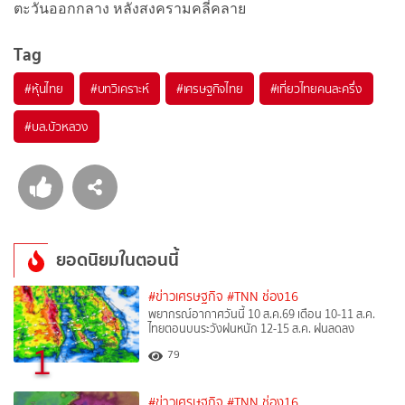
ตะวันออกกลาง หลังสงครามคลี่คลาย
Tag
#
หุ้นไทย
#
บทวิเคราะห์
#
เศรษฐกิจไทย
#
เที่ยวไทยคนละครึ่ง
#
บล.บัวหลวง
ยอดนิยมในตอนนี้
#ข่าวเศรษฐกิจ
#TNN ช่อง16
พยากรณ์อากาศวันนี้ 10 ส.ค.69 เตือน 10-11 ส.ค.
ไทยตอนบนระวังฝนหนัก 12-15 ส.ค. ฝนลดลง
1
79
#ข่าวเศรษฐกิจ
#TNN ช่อง16