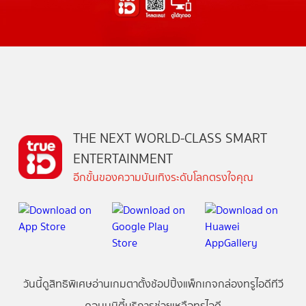
THE NEXT WORLD-CLASS SMART
ENTERTAINMENT
อีกขั้นของความบันเทิงระดับโลกตรงใจคุณ
วันนี้
ดู
สิทธิพิเศษ
อ่าน
เกม
ตาตั้ง
ช้อปปิ้ง
แพ็กเกจ
กล่องทรูไอดีทีวี
คอมมูนิตี้
บริการช่วยเหลือทรูไอดี