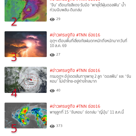
“จีน” เตือนภัยสีแดง รับมือ “พายุไต้ฝุ่นดอลฟิน” น้ำ
ท่วมฉับพลัน-ดินถล่ม
2
29
#ข่าวเศรษฐกิจ
#TNN ช่อง16
อุตุฯ เตือนพื้นที่เสี่ยงภัยฝนตกหนักถึงหนักมากวันที่
10 ส.ค. 69
3
27
#ข่าวเศรษฐกิจ
#TNN ช่อง16
กรมอุตุฯ อัปเดตเส้นทางพายุ 2 ลูก “ดอลฟิน” และ “จัน
หอม” ไม่เข้าไทย-อยู่ห่างไกลมาก
4
40
#ข่าวเศรษฐกิจ
#TNN ช่อง16
พายุลูกที่ 15 “จันหอม” จ่อถล่ม “ญี่ปุ่น” 11 ส.ค.นี้
5
373