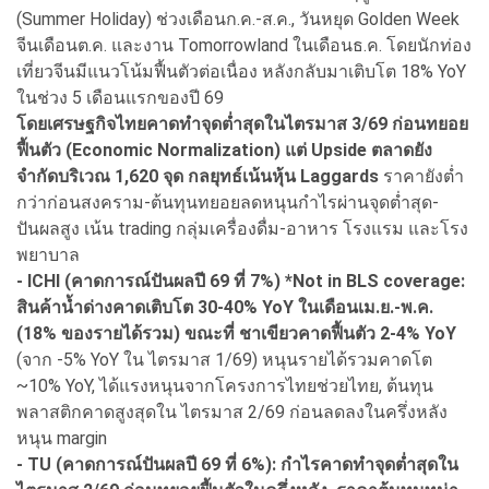
(Summer Holiday) ช่วงเดือนก.ค.-ส.ค., วันหยุด Golden Week
จีนเดือนต.ค. และงาน Tomorrowland ในเดือนธ.ค. โดยนักท่อง
เที่ยวจีนมีแนวโน้มฟื้นตัวต่อเนื่อง หลังกลับมาเติบโต 18% YoY
ในช่วง 5 เดือนแรกของปี 69
โดยเศรษฐกิจไทยคาดทำจุดต่ำสุดในไตรมาส 3/69 ก่อนทยอย
ฟื้นตัว (Economic Normalization) แต่ Upside ตลาดยัง
จำกัดบริเวณ 1,620 จุด กลยุทธ์เน้นหุ้น Laggards
ราคายังต่ำ
กว่าก่อนสงคราม-ต้นทุนทยอยลดหนุนกำไรผ่านจุดต่ำสุด-
ปันผลสูง เน้น trading กลุ่มเครื่องดื่ม-อาหาร โรงแรม และโรง
พยาบาล
- ICHI (คาดการณ์ปันผลปี 69 ที่ 7%) *Not in BLS coverage:
สินค้าน้ำด่างคาดเติบโต 30-40% YoY ในเดือนเม.ย.-พ.ค.
(18% ของรายได้รวม) ขณะที่ ชาเขียวคาดฟื้นตัว 2-4% YoY
(จาก -5% YoY ใน ไตรมาส 1/69) หนุนรายได้รวมคาดโต
~10% YoY, ได้แรงหนุนจากโครงการไทยช่วยไทย, ต้นทุน
พลาสติกคาดสูงสุดใน ไตรมาส 2/69 ก่อนลดลงในครึ่งหลัง
หนุน margin
- TU (คาดการณ์ปันผลปี 69 ที่ 6%): กำไรคาดทำจุดต่ำสุดใน