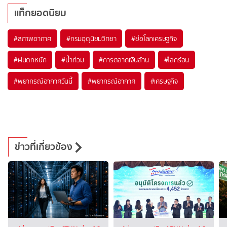
แท็กยอดนิยม
#
สภาพอากาศ
#
กรมอุตุนิยมวิทยา
#
ย่อโลกเศรษฐกิจ
#
ฝนตกหนัก
#
น้ำท่วม
#
การตลาดเงินล้าน
#
โลกร้อน
#
พยากรณ์อากาศวันนี้
#
พยากรณ์อากาศ
#
เศรษฐกิจ
ข่าวที่เกี่ยวข้อง