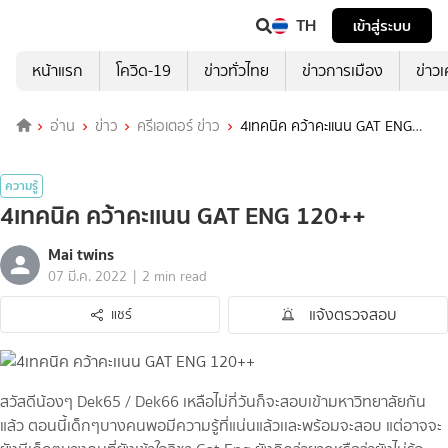
TH
เข้าสู่ระบบ
หน้าแรก
โควิด-19
ข่าวทั่วไทย
ข่าวการเมือง
ข่าว
อ่าน
ข่าว
ครีเอเตอร์ ข่าว
4เทคนิค คว้าคะเเนน GAT ENG
120++
ความรู้
4เทคนิค คว้าคะเเนน GAT ENG 120++
Mai twins
|
07 มี.ค. 2022
2 min read
แจ้งตรวจสอบ
แชร์
สวัสดีน้องๆ Dek65 / Dek66 เหลือไม่กี่วันก็จะสอบเข้ามหาวิทยาลัยกัน
แล้ว ตอนนี้เด็กๆบางคนพอมีความรู้ที่แน่นแล้วเเละพร้อมจะสอบ แต่อาจจะ