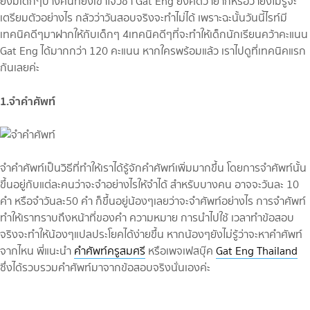
ยังมีเด็กๆบางคนที่ยังเข้าใจวิชา Gat Eng ยังคิดว่ายากหรือว่ายังไม่รู้จะ
เตรียมตัวอย่างไร กลัวว่าวันสอบจริงจะทำไม่ได้ เพราะฉะนั้นวันนี้ไรท์มี
เทคนิคดีๆมาฝากให้กับเด็กๆ 4เทคนิคดีๆที่จะทำให้เด็กนักเรียนคว้าคะแนน
Gat Eng ได้มากกว่า 120 คะแนน หากใครพร้อมแล้ว เราไปดูที่เทคนิคแรก
กันเลยค่ะ
1.จำคำศัพท์
จำคำศัพท์เป็นวิธีที่ทำให้เราได้รู้จักคำศัพท์เพิ่มมากขึ้น โดยการจำศัพท์นั้น
ขึ้นอยู่กับแต่ละคนว่าจะจำอย่างไรให้จำได้ สำหรับบางคน อาจจะวันละ 10
คำ หรือจำวันละ50 คำ ก็ขึ้นอยู่น้องๆเลยว่าจะจำศัพท์อย่างไร การจำศัพท์
ทำให้เราทราบถึงหน้าที่ของคำ ความหมาย การนำไปใช้ เวลาทำข้อสอบ
จริงจะทำให้น้องๆแปลประโยคได้ง่ายขึ้น หากน้องๆยังไม่รู้ว่าจะหาคำศัพท์
จากไหน พี่แนะนำ
คำศัพท์ครูสมศรี
หรือเพจเฟสบุ๊ค
Gat Eng Thailand
ซึ่งได้รวบรวมคำศัพท์มาจากข้อสอบจริงนั่นเองค่ะ