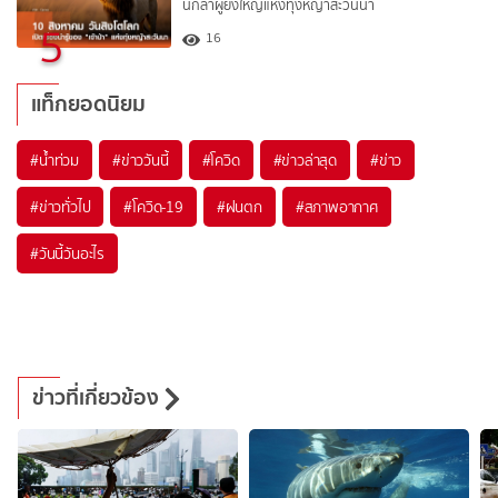
นักล่าผู้ยิ่งใหญ่แห่งทุ่งหญ้าสะวันนา
5
16
แท็กยอดนิยม
#
น้ำท่วม
#
ข่าววันนี้
#
โควิด
#
ข่าวล่าสุด
#
ข่าว
#
ข่าวทั่วไป
#
โควิด-19
#
ฝนตก
#
สภาพอากาศ
#
วันนี้วันอะไร
ข่าวที่เกี่ยวข้อง