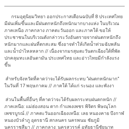
กรมอุตุนิยมวิทยา ออกประกาสเตือนฉบับที่ 8 ประเทศไทย
มีฝนเพิ่มขึ้นและมีฝนตกหนักถึงหนักมากบางแห่ง ในบริเวณ
ภาคเหนือ ภาคกลาง ภาคตะวันออก และภาคใต้ ขอให้
ประชาชนในบริเวณดังกล่าวระวังอันตรายจากฝนตกหนักถึง
หนักมากและฝนที่ตกสะสม ซึ่งอาจทำให้เกิดน้ำท่วมฉับพลัน
และน้ำป่าไหลหลาก // เนื่องจากมรสุมตะวันตกเฉียงใต้ที่พัด
ปกคลุมทะเลอันดามัน ประเทศไทย และอ่าวไทยมีกำลังแรง
ขึ้น
สำหรับจังหวัดที่คาดว่าจะได้รับผลกระทบ “ฝนตกหนักมาก”
ในวันที่ 17 พฤษภาคม // ภาคใต้ ได้แก่ ระนอง และพังงา
ส่วนในพื้นที่อื่นๆ ที่คาดว่าจะได้รับผลกระทบฝนตกหนัก //
ภาคเหนือ: แม่ฮ่องสอน ตาก กำแพงเพชร พิจิตร พิษณุโลก
เพชรบูรณ์ // ภาคตะวันออกเฉียงเหนือ: เลย หนองคาย บึงกาฬ
หนองบัวลำภู อุดรธานี สกลนคร นครพนม ชัยภูมิ
นครราชสีมา // ภาคกลาง: นครสวรรค์ อุทัยธานีชัยนาท