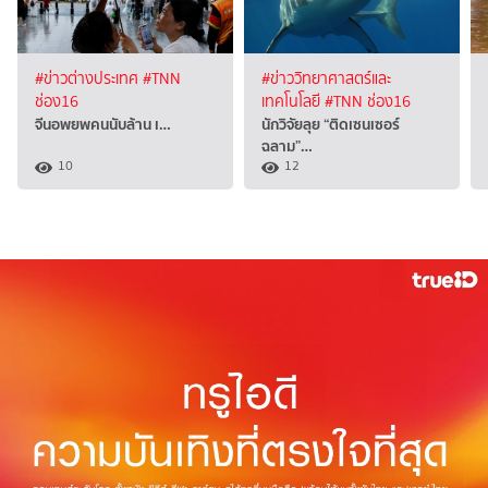
#ข่าวต่างประเทศ
#TNN
#ข่าววิทยาศาสตร์และ
ช่อง16
เทคโนโลยี
#TNN ช่อง16
จีนอพยพคนนับล้าน เ…
นักวิจัยลุย “ติดเซนเซอร์
ฉลาม”…
10
12