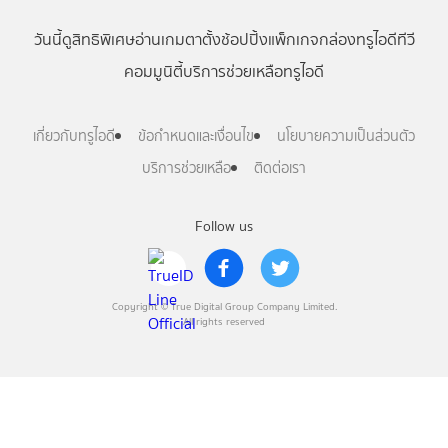
วันนี้
ดู
สิทธิพิเศษ
อ่าน
เกม
ตาตั้ง
ช้อปปิ้ง
แพ็กเกจ
กล่องทรูไอดีทีวี
คอมมูนิตี้
บริการช่วยเหลือทรูไอดี
เกี่ยวกับทรูไอดี
ข้อกำหนดและเงื่อนไข
นโยบายความเป็นส่วนตัว
บริการช่วยเหลือ
ติดต่อเรา
Follow us
Copyright © True Digital Group Company Limited.
All rights reserved