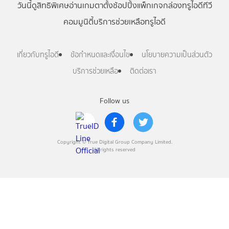
วันนี้
ดู
สิทธิพิเศษ
อ่าน
เกม
ตาตั้ง
ช้อปปิ้ง
แพ็กเกจ
กล่องทรูไอดีทีวี
คอมมูนิตี้
บริการช่วยเหลือทรูไอดี
เกี่ยวกับทรูไอดี
ข้อกำหนดและเงื่อนไข
นโยบายความเป็นส่วนตัว
บริการช่วยเหลือ
ติดต่อเรา
Follow us
Copyright © True Digital Group Company Limited.
All rights reserved