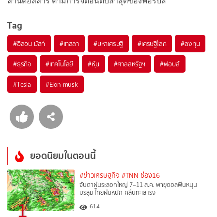
ล้านดอลลาร์ ตามการจัดอันดับล่าสุดของฟอร์บส์
Tag
#
อีลอน มัสก์
#
เทสลา
#
มหาเศรษฐี
#
เศรษฐีโลก
#
ลงทุน
#
ธุรกิจ
#
เทคโนโลยี
#
หุ้น
#
ศาลสหรัฐฯ
#
ฟอบส์
#
Tesla
#
Elon musk
ยอดนิยมในตอนนี้
#ข่าวเศรษฐกิจ
#TNN ช่อง16
จับตาฝนระลอกใหญ่ 7–11 ส.ค. พายุดอลฟินหนุน
มรสุม ไทยฝนหนัก-คลื่นทะเลแรง
1
614