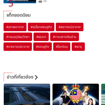
5
59
แท็กยอดนิยม
#
สภาพอากาศ
#
ย่อโลกเศรษฐกิจ
#
พยากรณ์อากาศ
#
กรมอุตุนิยมวิทยา
#
ฝนตก
#
การตลาดเงินล้าน
#
คาดการณ์อากาศ
#
เศรษฐกิจ
#
โลกร้อน
#
พายุ
ข่าวที่เกี่ยวข้อง