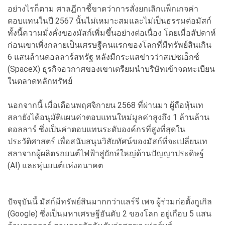
อย่างไรก็ตาม ศาลฎีกาชี้ขาดว่าการสั่งยกเลิกแพ็กเกจค่า
ตอบแทนในปี 2567 นั้นไม่เหมาะสมและไม่เป็นธรรมต่อมัสก์
ทั้งนี้ความมั่งคั่งของมัสก์เพิ่มขึ้นอย่างต่อเนื่อง โดยเมื่อสัปดาห์
ก่อนเขาเพิ่งกลายเป็นเศรษฐีคนแรกของโลกที่มีทรัพย์สินเกิน
6 แสนล้านดอลลาร์สหรัฐ หลังมีกระแสข่าวว่าสเปซเอ็กซ์
(SpaceX) ธุรกิจอวกาศของเขาเตรียมนำบริษัทเข้าจดทะเบียน
ในตลาดหลักทรัพย์
นอกจากนี้ เมื่อเดือนพฤศจิกายน 2568 ที่ผ่านมา ผู้ถือหุ้นเท
สลายังได้อนุมัติแผนค่าตอบแทนใหม่มูลค่าสูงถึง 1 ล้านล้าน
ดอลลาร์ ซึ่งเป็นค่าตอบแทนระดับองค์กรที่สูงที่สุดใน
ประวัติศาสตร์ เพื่อสนับสนุนวิสัยทัศน์ของมัสก์ที่จะเปลี่ยนเท
สลาจากผู้ผลิตรถยนต์ไฟฟ้าสู่ยักษ์ใหญ่ด้านปัญญาประดิษฐ์
(AI) และหุ่นยนต์แห่งอนาคต
ปัจจุบันนี้ มัสก์มีทรัพย์สินมากกว่าแลร์รี เพจ ผู้ร่วมก่อตั้งกูเกิล
(Google) ซึ่งเป็นมหาเศรษฐีอันดับ 2 ของโลก อยู่เกือบ 5 แสน