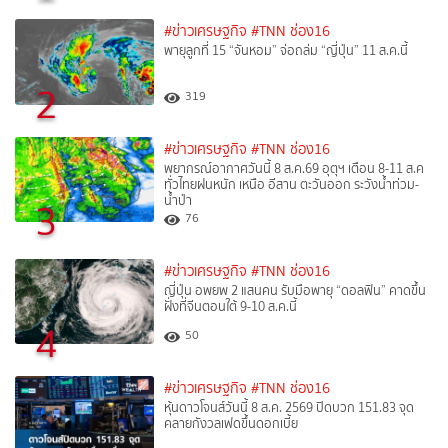
#ข่าวเศรษฐกิจ
#TNN ช่อง16
พายุลูกที่ 15 “จันหอม” จ่อถล่ม “ญี่ปุ่น” 11 ส.ค.นี้
2
319
#ข่าวเศรษฐกิจ
#TNN ช่อง16
พยากรณ์อากาศวันนี้ 8 ส.ค.69 อุตุฯ เตือน 8-11 ส.ค
ทั่วไทยฝนหนัก เหนือ อีสาน ตะวันออก ระวังน้ำท่วม-
น้ำป่า
3
76
#ข่าวเศรษฐกิจ
#TNN ช่อง16
ญี่ปุ่น อพยพ 2 แสนคน รับมือพายุ “ดอลฟิน” คาดขึ้น
ฝั่งที่จีนตอนใต้ 9-10 ส.ค.นี้
4
50
#ข่าวเศรษฐกิจ
#TNN ช่อง16
หุ้นดาวโจนส์วันนี้ 8 ส.ค. 2569 ปิดบวก 151.83 จุด
คลายกังวลเฟดขึ้นดอกเบี้ย