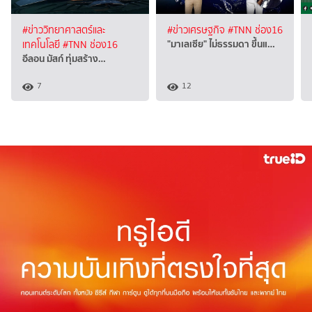
#ข่าววิทยาศาสตร์และ
#ข่าวเศรษฐกิจ
#TNN ช่อง16
"มาเลเซีย" ไม่ธรรมดา ขึ้นแ…
เทคโนโลยี
#TNN ช่อง16
อีลอน มัสก์ ทุ่มสร้าง…
7
12