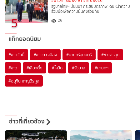
#ข่าวการเมือง
#TNN ช่อง16
รัฐบาลไทย–เมียนมา กระชับมิตรภาพ เดินหน้าความ
ร่วมมือเพื่อความมั่นคงร่วมกัน
5
26
แท็กยอดนิยม
#
ข่าววันนี้
#
ข่าวการเมือง
#
นายกรัฐมนตรี
#
ข่าวล่าสุด
#
ข่าว
#
เลือกตั้ง
#
โควิด
#
รัฐบาล
#
นายกฯ
#
อนุทิน ชาญวีรกูล
ข่าวที่เกี่ยวข้อง