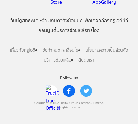
วันนี้
ดู
สิทธิพิเศษ
อ่าน
เกม
ตาตั้ง
ช้อปปิ้ง
แพ็กเกจ
กล่องทรูไอดีทีวี
คอมมูนิตี้
บริการช่วยเหลือทรูไอดี
เกี่ยวกับทรูไอดี
ข้อกำหนดและเงื่อนไข
นโยบายความเป็นส่วนตัว
บริการช่วยเหลือ
ติดต่อเรา
Follow us
Copyright © True Digital Group Company Limited.
All rights reserved