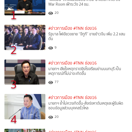
War Room เฝ้าระวัง 24 ชม.
1
20
#ข่าวการเมือง
#TNN ช่อง16
รัฐบาล ไฟเขียวขยาย “จีทูที” ขายข้าวจีน เพิ่ม 2.2 แสน
ตัน
2
9
#ข่าวการเมือง
#TNN ช่อง16
นายกฯ เสียใจเหตุกราดยิงโรงเรียนย่านนนทบุรี เป็น
เหตุการณ์ที่ไม่น่าจะเกิดขึ้น
3
77
#ข่าวการเมือง
#TNN ช่อง16
นายกฯ ย้ำไม่ควรเกิดขึ้น-สั่งเร่งหาต้นเหตุและผู้รับผิด
ชอบข้อมูลส่วนบุคคลรั่วไหล
4
20