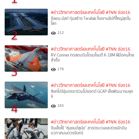
#ข่าววิทยาศาสตร์และเทคโนโลยี
#TNN ช่อง16
อีลอน มัสก์ ทุ่มสร้าง Terafab โรงงานชิปที่ใหญ่สุดใน
โลก
2
212
#ข่าววิทยาศาสตร์และเทคโนโลยี
#TNN ช่อง16
RV Connex ทดสอบบินโดรนโจมตี K-18M ฝีมือคนไทย
สำเร็จ
3
176
#ข่าววิทยาศาสตร์และเทคโนโลยี
#TNN ช่อง16
สิงคโปร์ซุ่มเจรจาร่วมโปรเจกต์ GCAP เล็งพัฒนารบยุค
6
4
165
#ข่าววิทยาศาสตร์และเทคโนโลยี
#TNN ช่อง16
จีนเล็งใช้ “หุ่นยนต์สุนัข” ลาดตระเวนและช่วยนักบิน
อวกาศบนดวงจันทร์