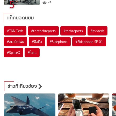
5
41
แท็กยอดนิยม
#
TNN Tech
#
tnntechreports
#
techreports
#
tnntech
#
สมาร์ตโฟน
#
มือถือ
#
Sidephone
#
Sidephone SP-01
#
SpaceX
#
โดรน
ข่าวที่เกี่ยวข้อง