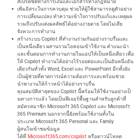
สเปรดชีตทางการเงิ
นและเอกสารทางกฎหมาย
เพิ่มอิสระในการควบคุม ช่วยให้
ผู้ใช้สามารถดูตัวอย่าง
การเปลี่
ยนแปลง ทำความเข้าใจการปรับแก้และเหตุ
ผล
รวมถึงปรับแต่งผลลัพธ์ได้อย่
างง่ายดาย โดยไม่เสีย
จังหวะการทำงาน
สร้างระบบ Copilot ที่ทำงานร่
วมกันอย่างราบรื่นและ
เป็นหนึ่
งเดียว ผสานรวมไอคอนเข้าใช้งาน คำแนะนำ
และขั้นตอนการทำงานภายในแอปให้
เป็นหนึ่งเดียว เพื่อ
ให้ Copilot ทำงานได้อย่
างไร้รอยต่อและเป็นอันหนึ่งอั
น
เดียวกันทั่วทั้ง Word, Excel และ PowerPoint อีกทั้งยั
ง
เป็นผู้ช่วยที่คาดการณ์ความต้
องการและพร้อมช่วย
นำพางานให้ก้
าวหน้าได้อย่างราบรื่น
คุณสมบัติล่าสุดของ Copilot นี้
พร้อมให้ใช้งานอย่างเป็
นทางการแล้ว โดยเป็นฟีเจอร์พื้นฐานสำหรับลู
กค้าที่
สมัครสมาชิก Microsoft 365 Copilot และ Microsoft
365 Premium นอกจากนี้ยังพร้อมใช้
งานทั้งใน
ประเภท Microsoft 365 Personal และ Family
ผู้สนใจเข้าชมข้อมูล
ได้ที่
Microsoft365.com/copilot
หรื
อดาวน์โหลด