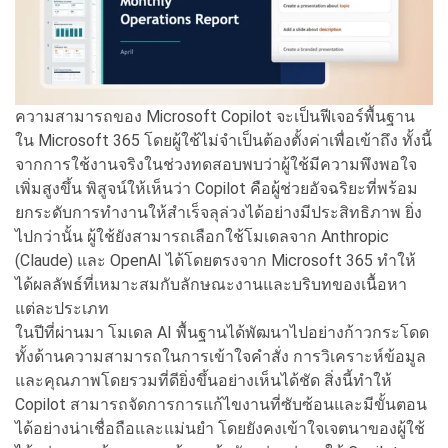
ความสามารถของ Microsoft Copilot จะเป็นฟีเจอร์พื้
นฐาน
ใน Microsoft 365 โดยผู้ใช้ไม่จำเป็นต้องตั้
งค่าเพื่อเข้าถึง ทั้งนี้
จากการใช้งานจริงในช่
วงทดสอบพบว่าผู้ใช้มีความพึ
งพอใจ
เพิ่มสูงขึ้น พิสูจน์ให้เห็นว่า Copilot คื
อผู้ช่วยอัจฉริยะที่พร้อม
ยกระดั
บการทำงานให้สำเร็จลุล่วงได้อย่
างมีประสิทธิภาพ ยิ่ง
ไปกว่านั้น ผู้ใช้ยังสามารถเลือกใช้
โมเดลจาก Anthropic
(Claude) และ OpenAI ได้
โดยตรงจาก Microsoft 365 ทำให้
ได้ผลลัพธ์ที่
เหมาะสมกับลักษณะงานและบริ
บทของเนื้อหา
แต่ละประเภท
ในปีที่ผ่านมา โมเดล AI พื้นฐานได้พัฒนาไปอย่
างก้าวกระโดด
ทั้งด้านความสามารถในการเข้
าใจคำสั่ง การวิเคราะห์ข้อมูล
และคุณภาพโดยรวมที่ดียิ่งขึ้
นอย่างเห็นได้ชัด สิ่งนี้ทำให้
Copilot สามารถจั
ดการการแก้ไขงานที่ซับซ้อนและมี
ขั้นตอน
ได้อย่างน่าเชื่อถื
อและแม่นยำ โดยยังคงเข้าใจเจตนาของผู้ใช้