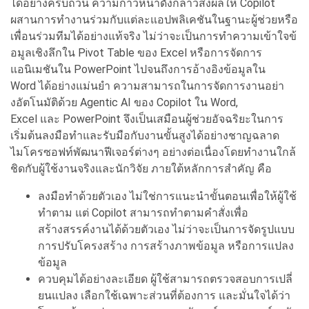
ได้อย่างครบถ้วน ความก้าวหน้าดังกล่าวส่งผลให้
Copilot
ผสานการทำงานร่วมกับแต่
ละแอปพลิเคชันในฐานะผู้ช่วยหรื
อ
เพื่อนร่วมทีมได้อย่างแท้จริง ไม่ว่าจะเป็นการทำความเข้าใจข้
อมูลเชิงลึกใน Pivot Table ของ Excel หรือการจั
ดการ
แอนิเมชันใน PowerPoint
ไปจนถึงการอ้างอิงข้อมูลใน
Word ได้อย่างแม่นยำ ความสามารถในการจัดการงานอย่
า
งอัตโนมัติด้วย Agentic AI ของ Copilot ใน Word,
Excel และ PowerPoint จึงเป็นเสมือนผู้ช่วยอัจฉริ
ยะในการ
เริ่มต้นลงมือทำและรับมื
อกับงานขั้นสูงได้อย่างชาญฉลาด
ไมโครซอฟท์พัฒนาฟีเจอร์ต่างๆ อย่างต่อเนื่องโดยทำงานใกล้
ชิ
ดกับผู้ใช้งานจริงและนักวิจัย ภายใต้หลักการสำคัญ คือ
ลงมือทำด้วยตัวเอง ไม่ใช่การแนะนำขั้นตอนเพื่อให้
ผู้ใช้
ทำตาม แต่ Copilot สามารถทำตามคำสั่
งเพื่อ
สร้างสรรค์งานได้ด้วยตั
วเอง ไม่ว่าจะเป็นการจัดรูปแบบ
การปรับโครงสร้าง การสร้างภาพข้อมูล หรือการแปลง
ข้อมูล
ควบคุมได้อย่างละเอียด ผู้ใช้สามารถตรวจสอบการเปลี่
ยนแปลง เลือกใช้เฉพาะส่วนที่ต้องการ และมั่นใจได้ว่า