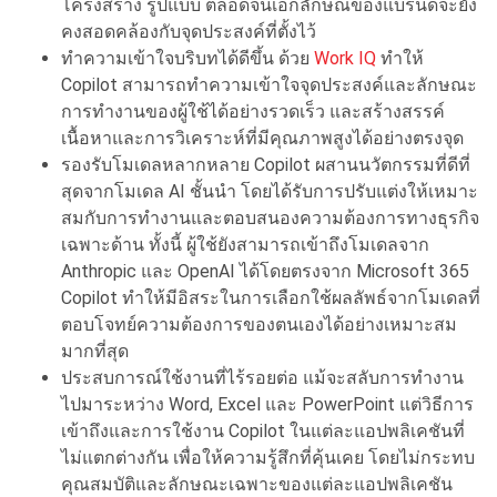
โครงสร้าง รูปแบบ ตลอดจนเอกลักษณ์ของแบรนด์จะยั
ง
คงสอดคล้องกับจุดประสงค์ที่ตั้
งไว้
ทำความเข้าใจบริบทได้ดีขึ้น ด้
วย
Work IQ
ทำให้
Copilot
สามารถทำความเข้าใจจุดประสงค์
และลักษณะ
การทำงานของผู้ใช้ได้
อย่างรวดเร็ว และสร้างสรรค์
เนื้อหาและการวิ
เคราะห์ที่มีคุณภาพสูงได้อย่
างตรงจุด
รองรับโมเดลหลากหลาย Copilot
ผสานนวัตกรรมที่ดีที่
สุ
ดจากโมเดล AI ชั้นนำ โดยได้รับการปรับแต่งให้
เหมาะ
สมกั
บการทำงานและตอบสนองความต้
องการทางธุรกิจ
เฉพาะด้าน ทั้งนี้
ผู้ใช้ยังสามารถเข้าถึ
งโมเดลจาก
Anthropic และ
OpenAI ได้โดยตรงจาก Microsoft 365
Copilot ทำให้มีอิสระในการเลื
อกใช้ผลลัพธ์จากโมเดลที่
ตอบโจทย์ความต้องการของตนเองได้
อย่างเหมาะสม
มากที่สุด
ประสบการณ์ใช้งานที่ไร้รอยต่อ
แม้จะสลับการทำงาน
ไปมาระหว่าง
Word, Excel และ PowerPoint แต่วิธี
การ
เข้าถึงและการใช้งาน
Copilot ในแต่ละแอปพลิเคชันที่
ไม่แตกต่างกัน เพื่อให้ความรู้สึกที่คุ้นเคย โดยไม่กระทบ
คุณสมบัติและลั
กษณะเฉพาะของแต่ละแอปพลิเคชัน