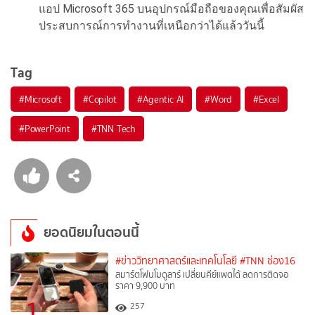
แอป Microsoft 365 บนอุปกรณ์มือถือของคุณเพื่
อสัมผัส
ประสบการณ์การทำงานที่
เหนือกว่าได้แล้ววันนี้
Tag
#
Microsoft
#
Copilot
#
Agentic AI
#
Word
#
Excel
#
PowerPoint
#
TNN Tech
ยอดนิยมในตอนนี้
#ข่าววิทยาศาสตร์และเทคโนโลยี
#TNN ช่อง16
สมาร์ตโฟนโมดูลาร์ เปลี่ยนคีย์แพดได้ ลดการติดจอ
ราคา 9,900 บาท
1
257