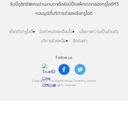
วันนี้
ดู
สิทธิพิเศษ
อ่าน
เกม
ตาตั้ง
ช้อปปิ้ง
แพ็กเกจ
กล่องทรูไอดีทีวี
คอมมูนิตี้
บริการช่วยเหลือทรูไอดี
เกี่ยวกับทรูไอดี
ข้อกำหนดและเงื่อนไข
นโยบายความเป็นส่วนตัว
บริการช่วยเหลือ
ติดต่อเรา
Follow us
Copyright © True Digital Group Company Limited.
All rights reserved