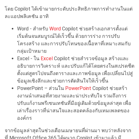
โดย Copilot ได้เข้ามายกระดั
บประสิทธิภาพการทำงานในแต่
ละแอปพลิเคชัน อาทิ
Word - สำหรับ
Word
Copilot ช่วยสร้างเอกสารตั้
งแต่
เริ่มต้นจนสมบูรณ์ได้เร็วขึ้
น ด้วยการร่าง การปรับ
โครงสร้าง และการปรับโทนของเนื้อหาที่
เหมาะสมกับ
กลุ่มเป้าหมาย
Excel - ใน
Excel
Copilot ช่วยสำรวจข้อมูล สร้างและ
อธิบายการวิเคราะห์ และปรับแก้ได้โดยตรงในสเปรดชีต
ตั้งแต่สูตรไปจนถึ
งตารางและภาพข้อมูล เพื่อเปลี่ยนไปสู่
ข้อมูลเชิงลึ
กและช่วยการตัดสินใจให้เร็วขึ้น
PowerPoint – ส่วนใน
PowerPoint
Copilot ช่วยสร้
า
งงานนำเสนอที่สวยงามและน่
าประทับใจ รวมถึงการ
ปรับแก้งานพรีเซนเทชั
นที่มีอยู่เดิมด้วยข้อมูลล่าสุด เพื่อ
เล่าเรื่องราวที่น่
าสนใจและสอดคล้องกั
บเทมเพลตของ
องค์กร
จากข้อมูลล่าสุดในช่วงเดื
อนเมษายนที่ผ่านมา พบว่าหลังจาก
ที่ Microsoft Office 365 ได้ผนวก Copilot เข้ามาแล้ว มี