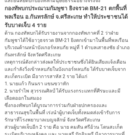
และยืนหยัดปกป้องหลักมนุษยธรรมอย่างจริงจัง
กองทัพบกประณามกัมพูชา ยิงจรวด BM-21 ตกพื้นที่
พลเรือน อ.กันทรลักษ์ จ.ศรีสะเกษ ทำให้ประชาชนได้
รับบาดเจ็บ 4 ราย
ด้าน กองทัพบกได้รับรายงานจากกองทัพภาคที่ 2 ว่าฝ่าย
กัมพูชาได้ใช้อาวุธจรวด BM-21 ยิงตกเข้ามาในพื้นที่พลเรือน
บริเวณด้านหน้าบังเกอร์หลบภัย หมู่ที่ 1 ตำบลเสาธงชัย อำเภอ
กันทรลักษ์ จังหวัดศรีสะเกษ
เหตุการณ์ดังกล่าวส่งผลให้ประชาชนซึ่งได้ยินเสียงแจ้งเตือน
และกำลังวิ่งเข้าหลบภัยในบังเกอร์หลบภัย ได้รับบาดเจ็บจาก
สะเก็ดระเบิด มีอาการสาหัส 2 ราย ได้แก่
1. นายแก้ว กินนรา แขนขวาหัก
2. นายรำไพ สุวรรณศิลป์ ได้รับแรงกระแทกที่ศีรษะและมี
เลือดออกในสมอง
ซึ่งกองทัพบกได้บูรณาการร่วมกับฝ่ายปกครองและ
สาธารณสุขในพื้นที่ เร่งนำผู้บาดเจ็บทั้งหมดส่งเข้ารับการ
รักษาที่โรงพยาบาลเบญจลักษ์ จังหวัดศรีสะเกษ
ส่วนผู้บาดเจ็บอีก 2 ราย คือ นาย คมสัน ศรีอ้วน โดนสะเก็ด
ระเบิดบริเวณหลังคอ และ นายเสรี ปัถอินทรี มีอาการบวมที่