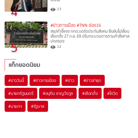
4
13
#ข่าวการเมือง
#TNN ช่อง16
สรุปคำชี้แจง กกต.บอร์ดประกันสังคม ยืนยันไม่เลื่อน
เลือกตั้ง 27 ก.ย. 69 ปรับกระบวนการตามคำสั่งศาล
ปกครอง
5
12
แท็กยอดนิยม
#
ข่าววันนี้
#
ข่าวการเมือง
#
ข่าว
#
ข่าวล่าสุด
#
นายกรัฐมนตรี
#
อนุทิน ชาญวีรกูล
#
เลือกตั้ง
#
โควิด
#
นายกฯ
#
รัฐบาล