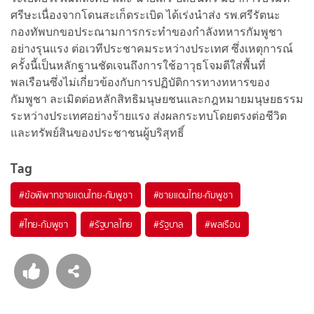
ศรีษะเนื่องจากโดนสะเก็ดระเบิด ได้เร่งนำส่ง รพ.ศรีรัตนะ
กองทัพบกขอประณามการกระทำของกำลังทหารกัมพูชา
อย่างรุนแรง ต่อเวทีประชาคมระหว่างประเทศ ซึ่งเหตุการณ์
ครั้งนี้เป็นหลักฐานชัดเจนถึงการใช้อาวุธโจมตีใส่พื้นที่
พลเรือนซึ่งไม่เกี่ยวข้องกับการปฏิบัติการทางทหารของ
กัมพูชา ละเมิดต่อหลักสิทธิมนุษยชนและกฎหมายมนุษยธรรม
ระหว่างประเทศอย่างร้ายแรง ส่งผลกระทบโดยตรงต่อชีวิต
และทรัพย์สินของประชาชนผู้บริสุทธิ์
Tag
#
ข้อพิพาทชายแดนไทย-กัมพูชา
#
ชายแดนไทย-กัมพูชา
#
ไทย-กัมพูชา
#
รัฐบาลไทย
#
รัฐบาล
#
พลเรือน