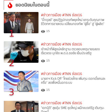
ยอดนิยมในตอนนี้
#ข่าวการเมือง
#TNN ช่อง16
"บิ๊กดุลย์" ลุยปฏิรูปกองทัพยุคใหม่ ยกระดับคุณภาพ
ชีวิตทหารชายแดน เปลี่ยนกองทัพ "ผู้ซื้อ" สู่ "ผู้ผลิต"
1
15
#ข่าวการเมือง
#TNN ช่อง16
เจ้าหน้าที่พิสูจน์หลักฐาน ตรวสอบเหตุนายฉลอง
เรี่ยวแรง บุกยิง พ.ต.อ.ธงชัย เย็นประเสริฐ
2
15
#ข่าวการเมือง
#TNN ช่อง16
นายกฯ Kick Off “ไทยช่วยไทย เพิ่มทุน ดอกเบี้ยคนละ
ครึ่ง” ลดพึ่งหนี้นอกระบบ
3
15
#ข่าวการเมือง
#TNN ช่อง16
"เอกนิติ" ลุยอุ้ม SME ชุดใหญ่ ผนึกแบงค์รัฐ เติมทุน-
ปิดหนี้