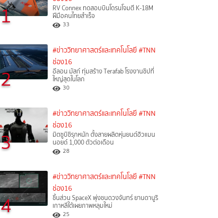
1
RV Connex ทดสอบบินโดรนโจมตี K-18M
ฝีมือคนไทยสำเร็จ
33
#ข่าววิทยาศาสตร์และเทคโนโลยี
#TNN
ช่อง16
2
อีลอน มัสก์ ทุ่มสร้าง Terafab โรงงานชิปที่
ใหญ่สุดในโลก
30
#ข่าววิทยาศาสตร์และเทคโนโลยี
#TNN
ช่อง16
3
มิตซูบิชิรุกหนัก ตั้งสายผลิตหุ่นยนต์ฮิวแมน
นอยด์ 1,000 ตัวต่อเดือน
28
#ข่าววิทยาศาสตร์และเทคโนโลยี
#TNN
ช่อง16
4
ชิ้นส่วน SpaceX พุ่งชนดวงจันทร์ ยานดานูริ
เกาหลีใต้เผยภาพหลุมใหม่
25