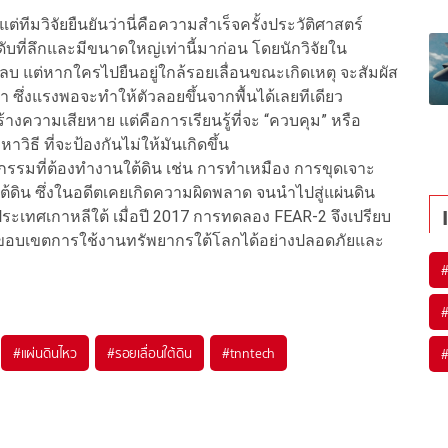
แต่ทีมวิจัยยืนยันว่านี่คือความสำเร็จครั้งประวัติศาสตร์
ที่ลึกและมีขนาดใหญ่เท่านี้มาก่อน โดยนักวิจัยใน
ดลบ แต่หากใครไปยืนอยู่ใกล้รอยเลื่อนขณะเกิดเหตุ จะสัมผัส
่า ซึ่งแรงพอจะทำให้ตัวลอยขึ้นจากพื้นได้เลยทีเดียว
งความเสียหาย แต่คือการเรียนรู้ที่จะ “ควบคุม” หรือ
ิธี ที่จะป้องกันไม่ให้มันเกิดขึ้น
รรมที่ต้องทำงานใต้ดิน เช่น การทำเหมือง การขุดเจาะ
้ดิน ซึ่งในอดีตเคยเกิดความผิดพลาด จนนำไปสู่แผ่นดิน
ระเทศเกาหลีใต้ เมื่อปี 2017 การทดลอง FEAR-2 จึงเปรียบ
ยขอบเขตการใช้งานทรัพยากรใต้โลกได้อย่างปลอดภัยและ
#
แผ่นดินไหว
#
รอยเลื่อนใต้ดิน
#
tnntech