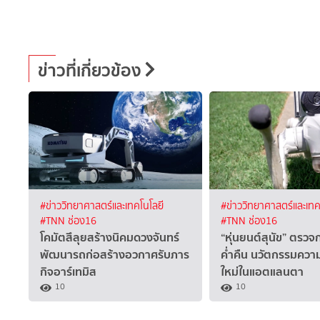
ข่าวที่เกี่ยวข้อง
#ข่าววิทยาศาสตร์และเทคโนโลยี
#ข่าววิทยาศาสตร์และเทค
#TNN ช่อง16
#TNN ช่อง16
โคมัตสึลุยสร้างนิคมดวงจันทร์
“หุ่นยนต์สุนัข” ตรว
พัฒนารถก่อสร้างอวกาศรับภาร
ค่ำคืน นวัตกรรมคว
กิจอาร์เทมิส
ใหม่ในแอตแลนตา
10
10