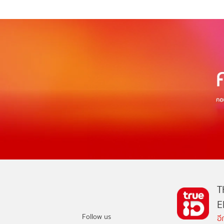
T
E
Follow us
อ