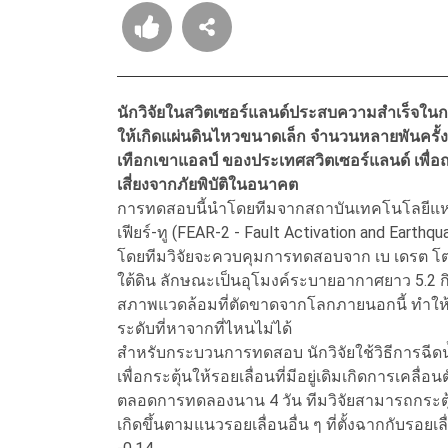
นักวิจัยในสวิตเซอร์แลนด์ประสบความสำเร็จใน
ให้เกิดแผ่นดินไหวขนาดเล็ก จำนวนหลายพันครั้ง
เทือกเขาแอลป์ ของประเทศสวิตเซอร์แลนด์ เ
เสี่ยงจากภัยพิบัติในอนาคต
การทดสอบนี้นำโดยทีมจากสถาบันเทคโนโลยีแห่งสหพ
เฟียร์-ทู (FEAR-2 - Fault Activation and Earthq
โดยทีมวิจัยจะควบคุมการทดสอบจาก เบ เดรต โต แล
ใต้ดิน ลักษณะเป็นอุโมงค์ระบายอากาศยาว 5.2 กิ
สภาพแวดล้อมที่ตัดขาดจากโลกภายนอกนี้ ทำให้นั
ระดับที่หาจากที่ไหนไม่ได้
สำหรับกระบวนการทดสอบ นักวิจัยใช้วิธีการฉีดน
เพื่อกระตุ้นให้รอยเลื่อนที่มีอยู่เดิมเกิดการเคล
ตลอดการทดลองนาน 4 วัน ทีมวิจัยสามารถกระตุ้นใ
เกิดขึ้นตามแนวรอยเลื่อนอื่น ๆ ที่ตั้งฉากกับรอยเล