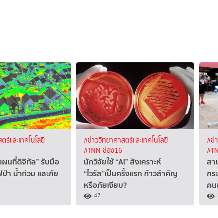
ตร์และเทคโนโลยี
#ข่าววิทยาศาสตร์และเทคโนโลยี
#ข่
#TNN ช่อง16
#TN
นที่ดิจิทัล” รับมือ
นักวิจัยใช้ “AI” สังเคราะห์
สาน
ป่า น้ำท่วม และภัย
“ไวรัส”เป็นครั้งแรก ก้าวสำคัญ
กระ
หรือภัยเงียบ?
คนช
47