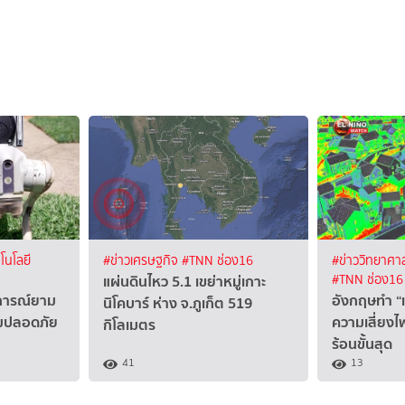
โนโลยี
#ข่าวเศรษฐกิจ
#TNN ช่อง16
#ข่าววิทยาศาส
แผ่นดินไหว 5.1 เขย่าหมู่เกาะ
#TNN ช่อง16
จการณ์ยาม
อังกฤษทำ “แผ
นิโคบาร์ ห่าง จ.ภูเก็ต 519
ามปลอดภัย
ความเสี่ยงไฟ
กิโลเมตร
ร้อนขั้นสุด
41
13