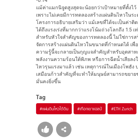
-0.14
แม้ค่าแมกนิจูดสูงสุดจะน้อยกว่าเป้าหมายที่ตั้งไว้ 
เพราะไม่เคยมีการทดลองสร้างแผ่นดินไหวในระดับ
โครงการอธิบายเสริมว่า แม้เลขที่ได้จะเป็นค่าติ
ได้ถึงแรงเร่งที่มากกว่าแรงโน้มถ่วงโลกถึง 1.5 เท
สำหรับหัวใจสำคัญของการทดลองนี้ ไม่ใช่การสร้า
จัดการสร้างแผ่นดินไหวในขนาดที่กำหนดได้ เพื่อหาว
ความรู้นี้จะกลายเป็นกุญแจสำคัญสำหรับอุตสาหก
พลังงานความร้อนใต้พิภพ หรือการฉีดน้ำเสียลงใต
ไหวรุนแรงมาแล้ว เช่น เหตุการณ์ในเมืองโพฮัง ป
เสมือนก้าวสำคัญที่จะทำให้มนุษย์สามารถขยา
มั่นคงยิ่งขึ้น
Tag
#
แผ่นดินไหวใต้ดิน
#
เทือกเขาแอลป์
#
ETH Zurich