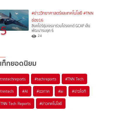
#ข่าววิทยาศาสตร์และเทคโนโลยี
#TNN
ช่อง16
5
สิงคโปร์ซุ่มเจรจาร่วมโปรเจกต์ GCAP เล็ง
พัฒนารบยุค 6
24
แท็กยอดนิยม
#
tnntechreports
#
techreports
#
TNN Tech
#
tnntech
#
AI
#
อวกาศ
#
ai
#
ข่าวไอที
#
TNN Tech Reports
#
ข่าวเทคโนโลยี