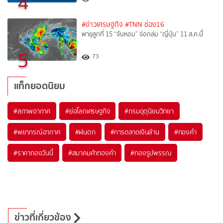
4
#ข่าวเศรษฐกิจ
#TNN ช่อง16
พายุลูกที่ 15 “จันหอม” จ่อถล่ม “ญี่ปุ่น” 11 ส.ค.นี้
5
73
แท็กยอดนิยม
#
สภาพอากาศ
#
ย่อโลกเศรษฐกิจ
#
กรมอุตุนิยมวิทยา
#
พยากรณ์อากาศ
#
ฝนตก
#
การตลาดเงินล้าน
#
ทองคำ
#
ราคาทองวันนี้
#
สมาคมค้าทองคำ
#
ทองรูปพรรณ
ข่าวที่เกี่ยวข้อง