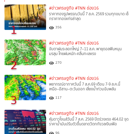
#ข่าวเศรษฐกิจ
#TNN ช่อง16
ราคาทองรูปพรรณวันนี้ 7 ส.ค. 2569 รวมทุกขนาด เช็
กราคาทองแท่งล่าสุด
1
356
#ข่าวเศรษฐกิจ
#TNN ช่อง16
จับตาฝนระลอกใหญ่ 7–11 ส.ค. พายุดอลฟินหนุน
มรสุม ไทยฝนหนัก-คลื่นทะเลแรง
2
270
#ข่าวเศรษฐกิจ
#TNN ช่อง16
พยากรณ์อากาศวันนี้ 7 ส.ค.69 เตือน 7-9 ส.ค.นี้
เหนือ–อีสาน–ตะวันออก เสี่ยงน้ำท่วมฉับพลัน
3
117
#ข่าวเศรษฐกิจ
#TNN ช่อง16
หุ้นดาวโจนส์วันนี้ 7 ส.ค. 2569 ปิดร่วงแรง 464.02 จุด
ราคาน้ำมันปรับตัวขึ้นตลาดวิตกกังวลเงินเฟ้อ
96