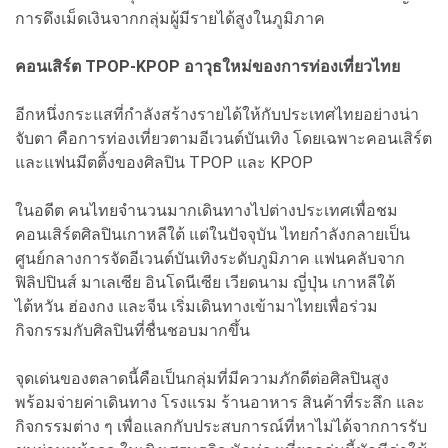
การดึงเม็ดเงินจากกลุ่มผู้มีรายได้สูงในภูมิภาค
คอนเสิร์ต TPOP-KPOP อาวุธใหม่ของการท่องเที่ยวไทย
อีกหนึ่งกระแสที่กำลังสร้างรายได้ให้กับประเทศไทยอย่างน่า
จับตา คือการท่องเที่ยวตามอีเวนต์บันเทิง โดยเฉพาะคอนเสิร์ต
และแฟนมีตติ้งของศิลปิน TPOP และ KPOP
ในอดีต คนไทยจำนวนมากเดินทางไปต่างประเทศเพื่อชม
คอนเสิร์ตศิลปินเกาหลีใต้ แต่ในปัจจุบัน ไทยกำลังกลายเป็น
ศูนย์กลางการจัดอีเวนต์บันเทิงระดับภูมิภาค แฟนคลับจาก
ฟิลิปปินส์ มาเลเซีย อินโดนีเซีย เวียดนาม ญี่ปุ่น เกาหลีใต้
ไต้หวัน ฮ่องกง และจีน เริ่มเดินทางเข้ามาไทยเพื่อร่วม
กิจกรรมกับศิลปินที่ชื่นชอบมากขึ้น
จุดเด่นของตลาดนี้คือเป็นกลุ่มที่มีความภักดีต่อศิลปินสูง
พร้อมจ่ายค่าเดินทาง โรงแรม ร้านอาหาร สินค้าที่ระลึก และ
กิจกรรมต่าง ๆ เพื่อแลกกับประสบการณ์ที่หาไม่ได้จากการรับ