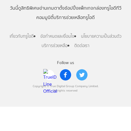
วันนี้
ดู
สิทธิพิเศษ
อ่าน
เกม
ตาตั้ง
ช้อปปิ้ง
แพ็กเกจ
กล่องทรูไอดีทีวี
คอมมูนิตี้
บริการช่วยเหลือทรูไอดี
เกี่ยวกับทรูไอดี
ข้อกำหนดและเงื่อนไข
นโยบายความเป็นส่วนตัว
บริการช่วยเหลือ
ติดต่อเรา
Follow us
Copyright © True Digital Group Company Limited.
All rights reserved