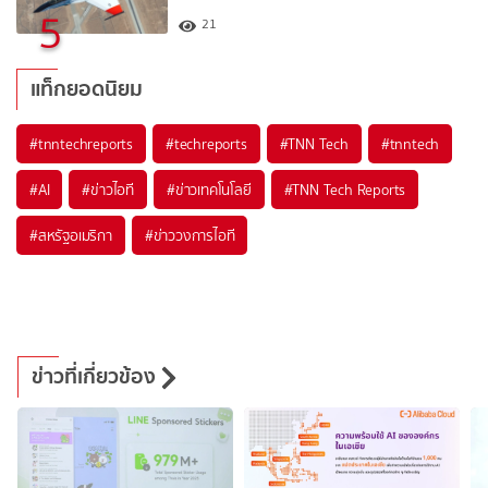
5
21
แท็กยอดนิยม
#
tnntechreports
#
techreports
#
TNN Tech
#
tnntech
#
AI
#
ข่าวไอที
#
ข่าวเทคโนโลยี
#
TNN Tech Reports
#
สหรัฐอเมริกา
#
ข่าววงการไอที
ข่าวที่เกี่ยวข้อง