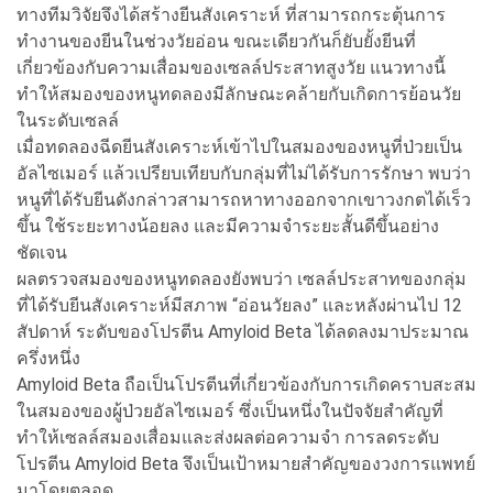
ทางทีมวิจัยจึงได้สร้างยีนสังเคราะห์ ที่สามารถกระตุ้นการ
ทำงานของยีนในช่วงวัยอ่อน ขณะเดียวกันก็ยับยั้งยีนที่
เกี่ยวข้องกับความเสื่อมของเซลล์ประสาทสูงวัย แนวทางนี้
ทำให้สมองของหนูทดลองมีลักษณะคล้ายกับเกิดการย้อนวัย
ในระดับเซลล์
เมื่อทดลองฉีดยีนสังเคราะห์เข้าไปในสมองของหนูที่ป่วยเป็น
อัลไซเมอร์ แล้วเปรียบเทียบกับกลุ่มที่ไม่ได้รับการรักษา พบว่า
หนูที่ได้รับยีนดังกล่าวสามารถหาทางออกจากเขาวงกตได้เร็ว
ขึ้น ใช้ระยะทางน้อยลง และมีความจำระยะสั้นดีขึ้นอย่าง
ชัดเจน
ผลตรวจสมองของหนูทดลองยังพบว่า เซลล์ประสาทของกลุ่ม
ที่ได้รับยีนสังเคราะห์มีสภาพ “อ่อนวัยลง” และหลังผ่านไป 12
สัปดาห์ ระดับของโปรตีน Amyloid Beta ได้ลดลงมาประมาณ
ครึ่งหนึ่ง
Amyloid Beta ถือเป็นโปรตีนที่เกี่ยวข้องกับการเกิดคราบสะสม
ในสมองของผู้ป่วยอัลไซเมอร์ ซึ่งเป็นหนึ่งในปัจจัยสำคัญที่
ทำให้เซลล์สมองเสื่อมและส่งผลต่อความจำ การลดระดับ
โปรตีน Amyloid Beta จึงเป็นเป้าหมายสำคัญของวงการแพทย์
มาโดยตลอด