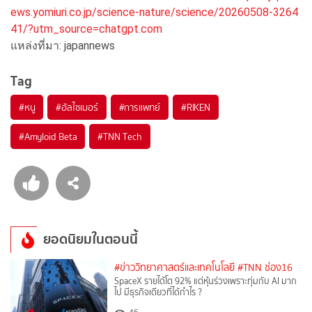
ews.yomiuri.co.jp/science-nature/science/20260508-3264
41/?utm_source=chatgpt.com
แหล่งที่มา: japannews
Tag
#
หนู
#
อัลไซเมอร์
#
การแพทย์
#
RIKEN
#
Amyloid Beta
#
TNN Tech
ยอดนิยมในตอนนี้
#ข่าววิทยาศาสตร์และเทคโนโลยี
#TNN ช่อง16
SpaceX รายได้โต 92% แต่หุ้นร่วงเพราะทุ่มกับ AI มาก
ไป มีธุรกิจเดียวที่ได้กำไร ?