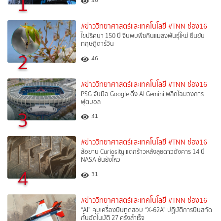
1
46
#ข่าววิทยาศาสตร์และเทคโนโลยี
#TNN ช่อง16
ไขปริศนา 150 ปี จีนพบพืชกินแมลงพันธุ์ใหม่ ยืนยัน
ทฤษฎีดาร์วิน
2
46
#ข่าววิทยาศาสตร์และเทคโนโลยี
#TNN ช่อง16
PSG จับมือ Google ดึง AI Gemini พลิกโฉมวงการ
ฟุตบอล
3
41
#ข่าววิทยาศาสตร์และเทคโนโลยี
#TNN ช่อง16
ล้อยาน Curiosity แตกร้าวหลังลุยดาวอังคาร 14 ปี
NASA ยันยังไหว
4
31
#ข่าววิทยาศาสตร์และเทคโนโลยี
#TNN ช่อง16
“AI” คุมเครื่องบินทดสอบ “X-62A” ปฏิบัติการบินสกัด
กั้นอัตโนมัติ 27 ครั้งสำเร็จ