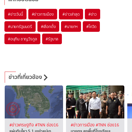
#
ข่าววันนี้
#
ข่าวการเมือง
#
ข่าวล่าสุด
#
ข่าว
#
นายกรัฐมนตรี
#
เลือกตั้ง
#
นายกฯ
#
โควิด
#
อนุทิน ชาญวีรกูล
#
รัฐบาล
ข่าวที่เกี่ยวข้อง
#ข่าวเศรษฐกิจ
#TNN ช่อง16
#ข่าวการเมือง
#TNN ช่อง16
แผ่นดินไหว 5.1 เขย่าหมู่เก…
นายกฯ ลงพื้นที่โรงเรียนเ…