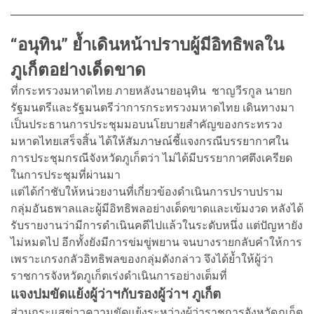
“อนุทิน” ย้ำเดินหน้าปราบผู้มีอิทธิพลใน
ภูเก็ตอย่างเด็ดขาด
ที่กระทรวงมหาดไทย ภายหลังนายอนุทิน ชาญวีรกูล นายก
รัฐมนตรีและรัฐมนตรีว่าการกระทรวงมหาดไทย เดินทางมา
เป็นประธานการประชุมมอบนโยบายสำคัญของกระทรวง
มหาดไทยเสร็จสิ้น ได้ให้สัมภาษณ์ชี้แจงกรณีบรรยากาศใน
การประชุมกรณีจังหวัดภูเก็ตว่า ไม่ได้มีบรรยากาศตึงเครียด
ในการประชุมที่ผ่านมา
แต่ได้กำชับให้หน่วยงานที่เกี่ยวข้องดำเนินการปราบปราม
กลุ่มอันธพาลและผู้มีอิทธิพลอย่างเด็ดขาดและเข้มงวด หลังได้
รับรายงานว่ามีการดำเนินคดีไปแล้วในระดับหนึ่ง แต่ปัญหายัง
ไม่หมดไป อีกทั้งยังมีการข่มขู่พยาน จนบางรายกลับคำให้การ
เพราะเกรงกลัวอิทธิพลของกลุ่มดังกล่าว จึงได้ย้ำให้ผู้ว่า
ราชการจังหวัดภูเก็ตเร่งดำเนินการอย่างเต็มที่
แจงปมขัดแย้งผู้ว่าฯกับรองผู้ว่าฯ ภูเก็ต
ส่วนกระแสข่าวความขัดแย้งระหว่างผู้ว่าราชการจังหวัดภูเก็ต