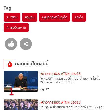
Tag
#
นายกฯ
#
อนุทิน
#
ผู้มีอิทธิพลในภูเก็ต
#
ภูเก็ต
#
กลุ่มอันธพาล
ยอดนิยมในตอนนี้
#ข่าวการเมือง
#TNN ช่อง16
"พิพัฒน์" ถกแผนรับมือน้ำท่วม-น้ำแล้งภาคใต้ ตั้ง
War Room เฝ้าระวัง 24 ชม.
1
27
#ข่าวการเมือง
#TNN ช่อง16
รัฐบาล ไฟเขียวขยาย “จีทูที” ขายข้าวจีน เพิ่ม 2.2 แสน