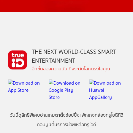
THE NEXT WORLD-CLASS SMART
ENTERTAINMENT
อีกขั้นของความบันเทิงระดับโลกตรงใจคุณ
วันนี้
ดู
สิทธิพิเศษ
อ่าน
เกม
ตาตั้ง
ช้อปปิ้ง
แพ็กเกจ
กล่องทรูไอดีทีวี
คอมมูนิตี้
บริการช่วยเหลือทรูไอดี