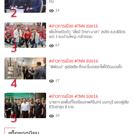
ตัน
2
14
#ข่าวการเมือง
#TNN ช่อง16
เพื่อไทยเปิดตัว “เสี่ยบี วิทยา มาลา” ลงชิง ส.ส.พิจิตร
เขต 3 ชนบ้านใหญ่–กล้าธรรม
3
67
#ข่าวการเมือง
#TNN ช่อง16
“พิพัฒน์“ ลุยรัสเซีย ศึกษาโมเดลรถไฟใต้ดินมอสโก
4
27
#ข่าวการเมือง
#TNN ช่อง16
นายกฯ ลงพื้นที่โรงเรียนเทพศิรินทร์ นนทบุรี ยอดผู้เสีย
ชีวิตล่าสุด 8 ราย
5
20
แท็กยอดนิยม