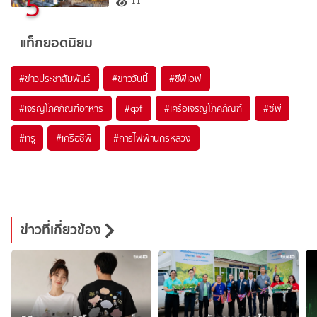
5
11
แท็กยอดนิยม
#
ข่าวประชาสัมพันธ์
#
ข่าววันนี้
#
ซีพีเอฟ
#
เจริญโภคภัณฑ์อาหาร
#
cpf
#
เครือเจริญโภคภัณฑ์
#
ซีพี
#
ทรู
#
เครือซีพี
#
การไฟฟ้านครหลวง
ข่าวที่เกี่ยวข้อง