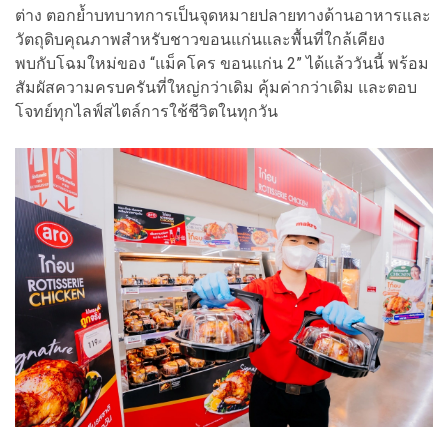
ต่าง ตอกย้ำบทบาทการเป็นจุดหมายปลายทางด้านอาหารและ
วัตถุดิบคุณภาพสำหรับชาวขอนแก่นและพื้นที่ใกล้เคียง
พบกับโฉมใหม่ของ “แม็คโคร ขอนแก่น 2” ได้แล้ววันนี้ พร้อม
สัมผัสความครบครันที่ใหญ่กว่าเดิม คุ้มค่ากว่าเดิม และตอบ
โจทย์ทุกไลฟ์สไตล์การใช้ชีวิตในทุกวัน