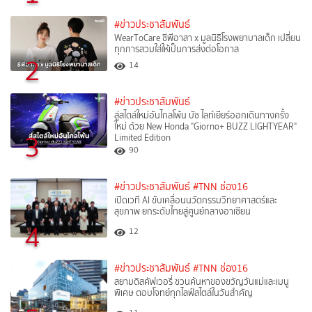
#ข่าวประชาสัมพันธ์
WearToCare ซีพีอาสา x มูลนิธิโรงพยาบาลเด็ก เปลี่ยน
ทุกการสวมใส่ให้เป็นการส่งต่อโอกาส
2
14
#ข่าวประชาสัมพันธ์
สู่สไตล์ใหม่อันไกลโพ้น บัซ ไลท์เยียร์ออกเดินทางครั้ง
ใหม่ ด้วย New Honda "Giorno+ BUZZ LIGHTYEAR"
3
Limited Edition
90
#ข่าวประชาสัมพันธ์
#TNN ช่อง16
เปิดเวที AI ขับเคลื่อนนวัตกรรมวิทยาศาสตร์และ
สุขภาพ ยกระดับไทยสู่ศูนย์กลางอาเซียน
4
12
#ข่าวประชาสัมพันธ์
#TNN ช่อง16
สยามดิสคัฟเวอรี่ ชวนค้นหาของขวัญวันแม่และเมนู
พิเศษ ตอบโจทย์ทุกไลฟ์สไตล์ในวันสำคัญ