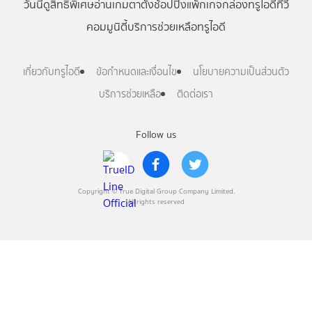
วันนี้
ดู
สิทธิพิเศษ
อ่าน
เกม
ตาตั้ง
ช้อปปิ้ง
แพ็กเกจ
กล่องทรูไอดีทีวี
คอมมูนิตี้
บริการช่วยเหลือทรูไอดี
เกี่ยวกับทรูไอดี
ข้อกำหนดและเงื่อนไข
นโยบายความเป็นส่วนตัว
บริการช่วยเหลือ
ติดต่อเรา
Follow us
Copyright © True Digital Group Company Limited.
All rights reserved