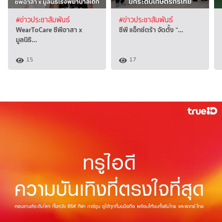
#ข่าวประชาสัมพันธ์
#ข่าวประชาสัมพันธ์
WearToCare ซีพีอาสา x
ซีพี แอ็กซ์ตร้า จัดตั้ง “…
มูลนิธิ…
15
17