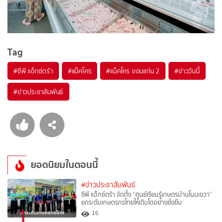
Tag
#
ซีพี แอ็กซ์ตร้า
#
แม็คโคร
#
แม็คโคร ขอนแก่น 2
#
ข่าววันนี้
#
ข่าวประชาสัมพันธ์
ยอดนิยมในตอนนี้
#ข่าวประชาสัมพันธ์
ซีพี แอ็กซ์ตร้า จัดตั้ง “ศูนย์เรียนรู้เกษตรบ้านโนนเขวา”
ยกระดับเกษตรกรไทยให้เติบโตอย่างยั่งยืน
1
16