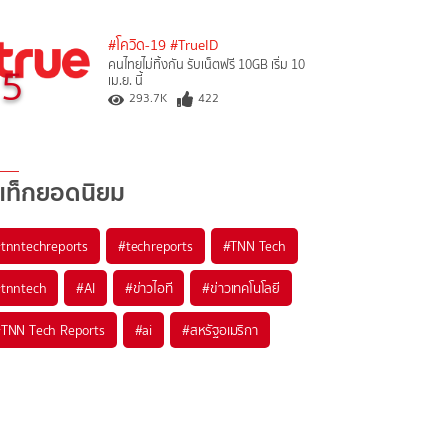
#โควิด-19
#TrueID
คนไทยไม่ทิ้งกัน รับเน็ตฟรี 10GB เริ่ม 10
5
เม.ย. นี้
293.7K
422
แท็กยอดนิยม
#
tnntechreports
#
techreports
#
TNN Tech
#
tnntech
#
AI
#
ข่าวไอที
#
ข่าวเทคโนโลยี
#
TNN Tech Reports
#
ai
#
สหรัฐอเมริกา