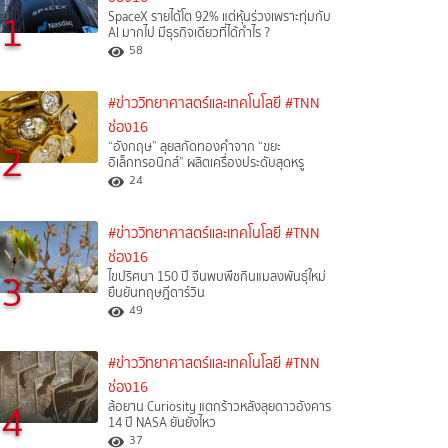
1
SpaceX รายได้โต 92% แต่หุ้นร่วงเพราะทุ่มกับ
AI มากไป มีธุรกิจเดียวที่ได้กำไร ?
58
#ข่าววิทยาศาสตร์และเทคโนโลยี
#TNN
ช่อง16
2
“อังกฤษ” ลุยสกัดทองคำจาก “ขยะ
อิเล็กทรอนิกส์” ผลิตเครื่องประดับสุดหรู
24
#ข่าววิทยาศาสตร์และเทคโนโลยี
#TNN
ช่อง16
3
ไขปริศนา 150 ปี จีนพบพืชกินแมลงพันธุ์ใหม่
ยืนยันทฤษฎีดาร์วิน
49
#ข่าววิทยาศาสตร์และเทคโนโลยี
#TNN
ช่อง16
4
ล้อยาน Curiosity แตกร้าวหลังลุยดาวอังคาร
14 ปี NASA ยันยังไหว
37