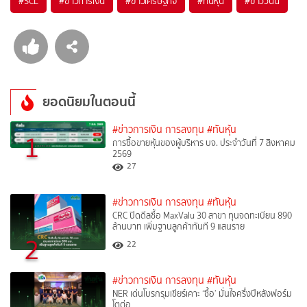
#
SCL
#
ข่าวการเงิน
#
ข่าวเศรษฐกิจ
#
ทันหุ้น
#
ข่าววันนี้
ยอดนิยมในตอนนี้
#ข่าวการเงิน การลงทุน
#ทันหุ้น
1
การซื้อขายหุ้นของผู้บริหาร บจ. ประจำวันที่ 7 สิงหาคม
2569
27
#ข่าวการเงิน การลงทุน
#ทันหุ้น
CRC ปิดดีลซื้อ MaxValu 30 สาขา ทุนจดทะเบียน 890
ล้านบาท เพิ่มฐานลูกค้าทันที 9 แสนราย
2
22
#ข่าวการเงิน การลงทุน
#ทันหุ้น
NER เด่นโบรกรุมเชียร์เคาะ ‘ซื้อ’ มั่นใจครึ่งปีหลังฟอร์ม
โตต่อ