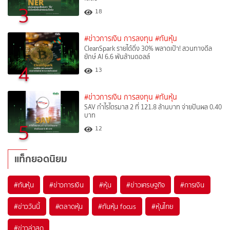
3
18
#ข่าวการเงิน การลงทุน
#ทันหุ้น
CleanSpark รายได้ดิ่ง 30% พลาดเป้า! สวนทางดีล
ยักษ์ AI 6.6 พันล้านดอลล์
4
13
#ข่าวการเงิน การลงทุน
#ทันหุ้น
SAV กำไรไตรมาส 2 ที่ 121.8 ล้านบาท จ่ายปันผล 0.40
บาท
5
12
แท็กยอดนิยม
#
ทันหุ้น
#
ข่าวการเงิน
#
หุ้น
#
ข่าวเศรษฐกิจ
#
การเงิน
#
ข่าววันนี้
#
ตลาดหุ้น
#
ทันหุ้น focus
#
หุ้นไทย
#
ข่าวล่าสุด