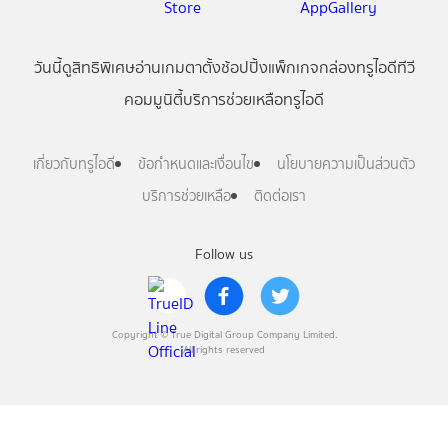
วันนี้
ดู
สิทธิพิเศษ
อ่าน
เกม
ตาตั้ง
ช้อปปิ้ง
แพ็กเกจ
กล่องทรูไอดีทีวี
คอมมูนิตี้
บริการช่วยเหลือทรูไอดี
เกี่ยวกับทรูไอดี
ข้อกำหนดและเงื่อนไข
นโยบายความเป็นส่วนตัว
บริการช่วยเหลือ
ติดต่อเรา
Follow us
Copyright © True Digital Group Company Limited.
All rights reserved