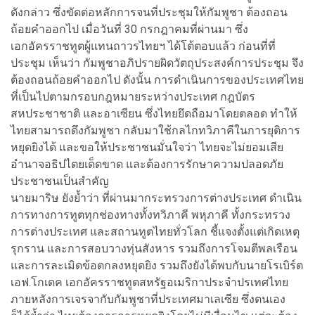
ดังกล่าว ซึ่งขัดต่อหลักการจนที่ประชุมให้กัมพูชา ต้องถอน
ถ้อยคำออกไป เมื่อวันที่ 30 กรกฎาคมที่ผ่านมา ซึ่ง
เอกอัครราชทูตผู้แทนถาวรไทยฯ ได้โต้ตอบแล้ว ก่อนที่ที่
ประชุม เห็นว่า กัมพูชาอภิปรายผิดวัตถุประสงค์การประชุม จึง
ต้องถอนถ้อยคำออกไป ดังนั้น การดำเนินการของประเทศไทย
ที่เป็นไปตามกรอบกฎหมายระหว่างประเทศ กฎบัตร
สหประชาชาติ และอาเซียน ซึ่งไทยยึดถือมาโดยตลอด ทำให้
ไทยสามารถดึงกัมพูชา กลับมาใช้กลไกทวิภาคีในการยุติการ
หยุดยิงได้ และขอให้ประชาชนมั่นใจว่า ไทยจะไม่ยอมเสีย
อำนาจอธิปไตยเด็ดขาด และต้องการรักษาความปลอดภัย
ประชาชนเป็นสำคัญ
นายมาริษ ยังย้ำว่า ที่ผ่านมากระทรวงการต่างประเทศ ดำเนิน
การทางการทูตทุกช่องทางทั้งทวิภาคี พหุภาคี ทั้งกระทรวง
การต่างประเทศ และสถานทูตไทยทั่วโลก ชี้แจงตั้งแต่เกิดเหตุ
รุกราน และการสอบวางทุ่นสังหาร รวมถึงการโจมตีพลเรือน
และการละเมิดข้อตกลงหยุดยิง รวมถึงยังได้พบกับนายโรเบิร์ต
เอฟ.โกเดค เอกอัครราชทูตสหรัฐอเมริกาประจำปรเทศไทย
ภายหลังการเจรจากับกัมพูชาที่ประเทศมาเลเซีย ซึ่งตนเอง