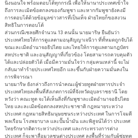
นิ่งนอนใจ พร้อมตอบโต้ทุกกรณี เพื่อให้นานาประเทศเข้าใจ
ถึงการละเมิดข้อตกลงของกัมพูชา และหากกัมพูชายังคงมี
การตอบโต้ด้วยข้อมูลข่าวสารที่เป็นเท็จ ฝ่ายไทยก็ขอสงวน
สิทธิในการตอบโต้
ส่วนกรณีเชลยศึกจำนวน 13 คนนั้น นายมาริษ ยืนยันว่า
ประเทศไทยให้การดูแลตามอนุสัญญาเจนีวา ที่ทั้หมดถูกจับได้
ขณะละเมิดอำนาจอธิปไตย และไทยให้การดูแลตามกฎบัตร
สหประชาติ และอนุสัญญาที่เกี่ยวข้อง โดยสามารถควบคุมตัว
ได้และปล่อยตัวได้ เมื่อมีความมั่นใจว่า กลุ่มคนเหล่านี้ จะไม่
กลับมาทำร้ายประเทศไทยอีก และขึ้นกับฝ่ายความมั่นคงใน
การพิจารณา
นายมาริษ ยังกล่าวถึงการนำคณะผู้ช่วยทูตฝ่ายทารประจำ
ประเทศไทยลงพื้นที่สังเกตการณ์ที่จังหวัดอุบลราชธานี โดย
หวังว่า คณะทูต จะได้เห็นสิ่งที่กัมพูชาละเมิดอำนาจอธิปไตย
ไทย และละเมิดข้อตกลงสหประชาชาติ กฎหมายระหว่าง
ประเทศ กฎหมายสิทธิมนุษยชนระหว่างประเทศ ในการโจมตี
พลเรือน โรงพยาบาล และปั๊มน้ำมัน และพิสูจน์ได้ว่า ประเทศ
ไทยรักษากติตาระหว่างประเทศ และกระทรวงการต่าง
ประเทศ ก็จะพาสื่อมวลชนต่างประเทศ ลงพื้นที่ร่วมกับผู้ช่ยทูต