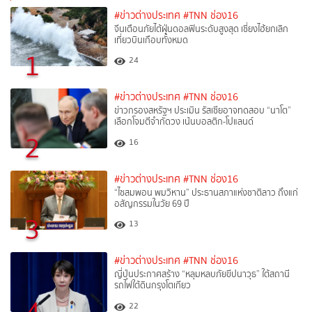
#ข่าวต่างประเทศ
#TNN ช่อง16
จีนเตือนภัยไต้ฝุ่นดอลฟินระดับสูงสุด เซี่ยงไฮ้ยกเลิก
เที่ยวบินเกือบทั้งหมด
1
24
#ข่าวต่างประเทศ
#TNN ช่อง16
ข่าวกรองสหรัฐฯ ประเมิน รัสเซียอาจทดสอบ “นาโต”
เลือกโจมตีจำกัดวง เน้นบอลติก-โปแลนด์
2
16
#ข่าวต่างประเทศ
#TNN ช่อง16
“ไซสมพอน พมวิหาน” ประธานสภาแห่งชาติลาว ถึงแก่
อสัญกรรมในวัย 69 ปี
3
13
#ข่าวต่างประเทศ
#TNN ช่อง16
ญี่ปุ่นประกาศสร้าง “หลุมหลบภัยขีปนาวุธ” ใต้สถานี
รถไฟใต้ดินกรุงโตเกียว
4
22