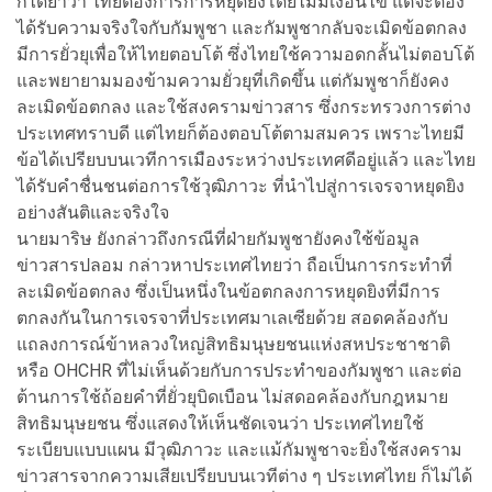
ก็ได้ย้ำว่า ไทยต้องการการหยุดยิงโดยไม่มีเงื่อนไข แต่จะต้อง
ได้รับความจริงใจกับกัมพูชา และกัมพูชากลับจะเมิดข้อตกลง
มีการยั่วยุเพื่อให้ไทยตอบโต้ ซึ่งไทยใช้ความอดกลั้นไม่ตอบโต้
และพยายามมองข้ามความยั่วยุที่เกิดขึ้น แต่กัมพูชาก็ยังคง
ละเมิดข้อตกลง และใช้สงครามข่าวสาร ซึ่งกระทรวงการต่าง
ประเทศทราบดี แต่ไทยก็ต้องตอบโต้ตามสมควร เพราะไทยมี
ข้อได้เปรียบบนเวทีการเมืองระหว่างประเทศดีอยู่แล้ว และไทย
ได้รับคำชื่นชนต่อการใช้วุฒิภาวะ ที่นำไปสู่การเจรจาหยุดยิง
อย่างสันติและจริงใจ
นายมาริษ ยังกล่าวถึงกรณีที่ฝ่ายกัมพูชายังคงใช้ข้อมูล
ข่าวสารปลอม กล่าวหาประเทศไทยว่า ถือเป็นการกระทำที่
ละเมิดข้อตกลง ซึ่งเป็นหนึ่งในข้อตกลงการหยุดยิงที่มีการ
ตกลงกันในการเจรจาที่ประเทศมาเลเซียด้วย สอดคล้องกับ
แถลงการณ์ข้าหลวงใหญ่สิทธิมนุษยชนแห่งสหประชาชาติ
หรือ OHCHR ที่ไม่เห็นด้วยกับการประทำของกัมพูชา และต่อ
ต้านการใช้ถ้อยคำที่ยั่วยุบิดเบือน ไม่สดอคล้องกับกฎหมาย
สิทธิมนุษยชน ซึ่งแสดงให้เห็นชัดเจนว่า ประเทศไทยใช้
ระเบียบแบบแผน มีวุฒิภาวะ และแม้กัมพูชาจะยิ่งใช้สงคราม
ข่าวสารจากความเสียเปรียบบนเวทีต่าง ๆ ประเทศไทย ก็ไม่ได้