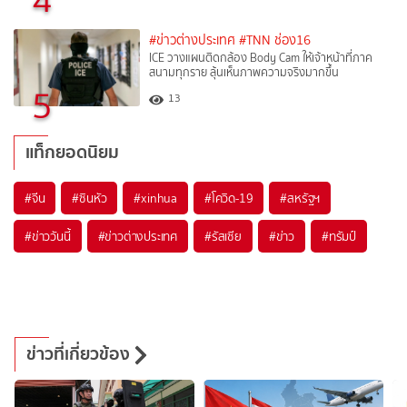
#ข่าวต่างประเทศ
#TNN ช่อง16
ICE วางแผนติดกล้อง Body Cam ให้เจ้าหน้าที่ภาค
สนามทุกราย ลุ้นเห็นภาพความจริงมากขึ้น
5
13
แท็กยอดนิยม
#
จีน
#
ซินหัว
#
xinhua
#
โควิด-19
#
สหรัฐฯ
#
ข่าววันนี้
#
ข่าวต่างประเทศ
#
รัสเซีย
#
ข่าว
#
ทรัมป์
ข่าวที่เกี่ยวข้อง