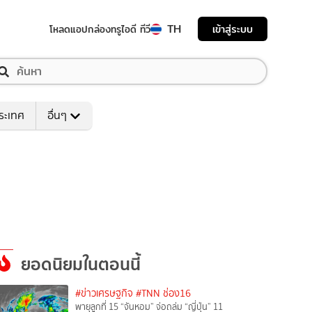
TH
เข้าสู่ระบบ
โหลดแอป
กล่องทรูไอดี ทีวี
ระเทศ
อื่นๆ
ยอดนิยมในตอนนี้
#ข่าวเศรษฐกิจ
#TNN ช่อง16
พายุลูกที่ 15 “จันหอม” จ่อถล่ม “ญี่ปุ่น” 11