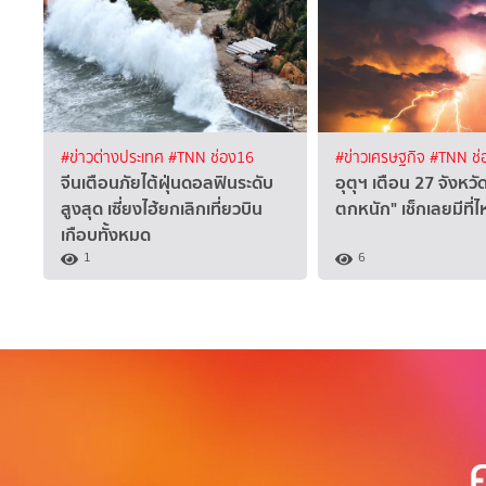
#ข่าวต่างประเทศ
#TNN ช่อง16
#ข่าวเศรษฐกิจ
#TNN ช่
จีนเตือนภัยไต้ฝุ่นดอลฟินระดับ
อุตุฯ เตือน 27 จังหวั
สูงสุด เซี่ยงไฮ้ยกเลิกเที่ยวบิน
ตกหนัก" เช็กเลยมีที่
เกือบทั้งหมด
1
6