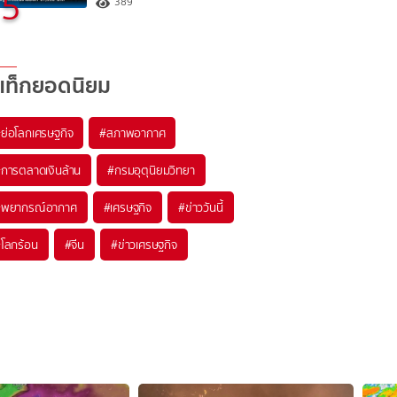
5
389
แท็กยอดนิยม
#
ย่อโลกเศรษฐกิจ
#
สภาพอากาศ
#
การตลาดเงินล้าน
#
กรมอุตุนิยมวิทยา
#
พยากรณ์อากาศ
#
เศรษฐกิจ
#
ข่าววันนี้
#
โลกร้อน
#
จีน
#
ข่าวเศรษฐกิจ