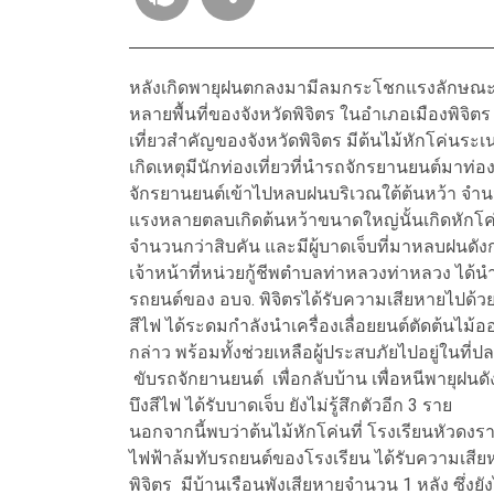
หลังเกิดพายุฝนตกลงมามีลมกระโชกแรงลักษณะพา
หลายพื้นที่ของจังหวัดพิจิตร ในอำเภอเมืองพิจิต
เที่ยวสำคัญของจังหวัดพิจิตร มีต้นไม้หักโค่
เกิดเหตุมีนักท่องเที่ยวที่นำรถจักรยานยนต์มาท่อ
จักรยานยนต์เข้าไปหลบฝนบริเวณใต้ต้นหว้า จำ
แรงหลายตลบเกิดต้นหว้าขนาดใหญ่นั้นเกิดหักโค
จำนวนกว่าสิบคัน และมีผู้บาดเจ็บที่มาหลบฝนดั
เจ้าหน้าที่หน่วยกู้ชีพตำบลท่าหลวงท่าหลวง ได้น
รถยนต์ของ อบจ. พิจิตรได้รับความเสียหายไปด้วยซึ่
สีไฟ ได้ระดมกำลังนำเครื่องเลื่อยยนต์ตัดต้นไม
กล่าว พร้อมทั้งช่วยเหลือผู้ประสบภัยไปอยู่ในที
ขับรถจักยานยนต์ เพื่อกลับบ้าน เพื่อหนีพายุฝน
บึงสีไฟ ได้รับบาดเจ็บ ยังไม่รู้สึกตัวอีก 3 ราย
นอกจากนี้พบว่าต้นไม้หักโค่นที่ โรงเรียนหัวดง
ไฟฟ้าล้มทับรถยนต์ของโรงเรียน ได้รับความเสียห
พิจิตร มีบ้านเรือนพังเสียหายจำนวน 1 หลัง ซึ่