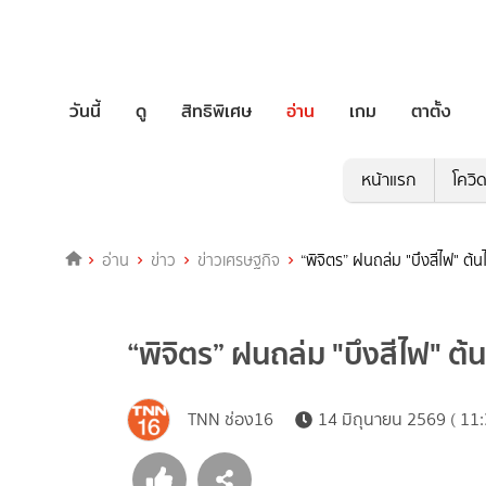
วันนี้
ดู
สิทธิพิเศษ
อ่าน
เกม
ตาตั้ง
หน้าแรก
โควิ
อ่าน
ข่าว
ข่าวเศรษฐกิจ
“พิจิตร” ฝนถล่ม "บึงสีไฟ" ต้
“พิจิตร” ฝนถล่ม "บึงสีไฟ" ต้
TNN ช่อง16
14 มิถุนายน 2569 ( 11: