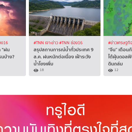
อง16
#TNN เจาะข่าว
#TNN ช่อง16
#ข่าวเศรษฐกิ
ด "ฝน
สรุปสถานการณ์น้ำทั่วประเทศ 9
“จีน” เตือนภ
ไหนบ้าง?
ส.ค. ฝนหนักต่อเนื่อง เฝ้าระวัง
ไต้ฝุ่นดอลฟิ
น้ำโขงเพิ่ม
ดินถล่ม
18
12