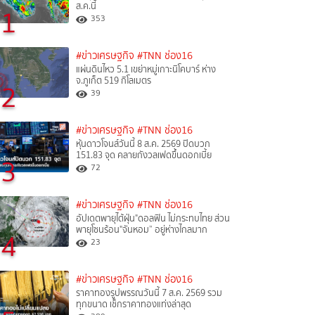
ส.ค.นี้
1
353
#ข่าวเศรษฐกิจ
#TNN ช่อง16
แผ่นดินไหว 5.1 เขย่าหมู่เกาะนิโคบาร์ ห่าง
จ.ภูเก็ต 519 กิโลเมตร
2
39
#ข่าวเศรษฐกิจ
#TNN ช่อง16
หุ้นดาวโจนส์วันนี้ 8 ส.ค. 2569 ปิดบวก
151.83 จุด คลายกังวลเฟดขึ้นดอกเบี้ย
3
72
#ข่าวเศรษฐกิจ
#TNN ช่อง16
อัปเดตพายุไต้ฝุ่น"ดอลฟิน ไม่กระทบไทย ส่วน
พายุโซนร้อน"จันหอม” อยู่ห่างไกลมาก
4
23
#ข่าวเศรษฐกิจ
#TNN ช่อง16
ราคาทองรูปพรรณวันนี้ 7 ส.ค. 2569 รวม
ทุกขนาด เช็กราคาทองแท่งล่าสุด