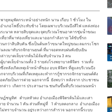
ยุหมุพัดกระหน่ำอย่างหนัก นาน เกือบ 1 ชั่วโมง ใน
ร อำเภอโพธิ์ประทับช้าง โดยเฉพาะบริเวณบึงสีไฟ แหล่งท่อง
นระเนระนาด หลายสิบจุดและจุดบริเวณโซนอาคารชุ่มน้ำขณะ
งเที่ยวที่มาท่องเที่ยวและมาออกกำลังกาย ได้ขับขี่รถ
นวนกว่าสิบสิบคัน ซึ่งเป็นต้นหว้าขนาดใหญ่ขณะลมกระโชก
่นลงมาทับรถจักยานยนต์ ที่มาจอดหลบฝนพังยับเยิน
งกล่าวบาดเจ็บจากต้นไม้ล้มทับจำนวน 3 คน
ำผู้บาดเจ็บจำนวนทั้ง 3 รายส่งโรงพยาบาลพิจิตร รวมทั้ง
งหลังเกิดเหตุเจ้าหน้าที่ของ อบจ.พิจิตร ที่ดูแลบริเวณบึง
้ออกจากบริเวณที่เกิดเหตุและทำการกู้ซากรถจักรยานยนต์ดัง
่ปลอดภัยเป็นการด่วย นอกจากนี้ ยังพบว่า หลังจาก ประชาชน
ดังกล่าว เกิดการ ประสานงาน ชนกันขึ้นที่บริเวณถนนหน้า
ราษฏ์ชนูทิศ ตำบลหัวดง อำเภอเมืองพิจิตรต้นไม้และเสา
าย จำนวน 1 คัน ส่วนที่หมู่ที่ 1 ตำบลดงกลาง อำเภอเมือง
งยังไม่ทราบจำนวน อยู่ระหว่างการสำรวจ นอกจากนี้ระบบ