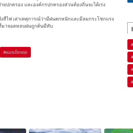
ี่ฝ่ายปกครอง และองค์กรปกครองส่วนท้องถิ่นจะได้เร่ง
่ยวบึงสีไฟ เล่าเหตุการณ์ว่ามีฝนตกหนักและมีลมกระโชกแรง
์ที่มาจอดหลบฝนถูกต้นมืทับ
#
ลมกระโชกแรง