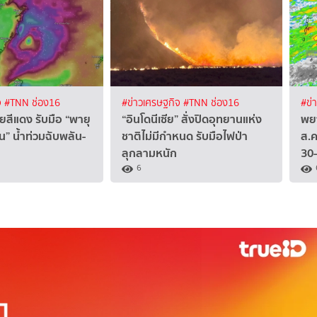
จ
#TNN ช่อง16
#ข่าวเศรษฐกิจ
#TNN ช่อง16
#ข่
ัยสีแดง รับมือ “พายุ
“อินโดนีเซีย” สั่งปิดอุทยานแห่ง
พย
น” น้ำท่วมฉับพลัน-
ชาติไม่มีกำหนด รับมือไฟป่า
ส.ค
ลุกลามหนัก
30
6