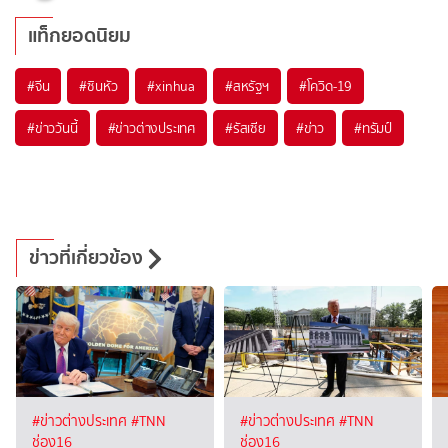
แท็กยอดนิยม
#
จีน
#
ซินหัว
#
xinhua
#
สหรัฐฯ
#
โควิด-19
#
ข่าววันนี้
#
ข่าวต่างประเทศ
#
รัสเซีย
#
ข่าว
#
ทรัมป์
ข่าวที่เกี่ยวข้อง
#ข่าวต่างประเทศ
#TNN
#ข่าวต่างประเทศ
#TNN
ช่อง16
ช่อง16