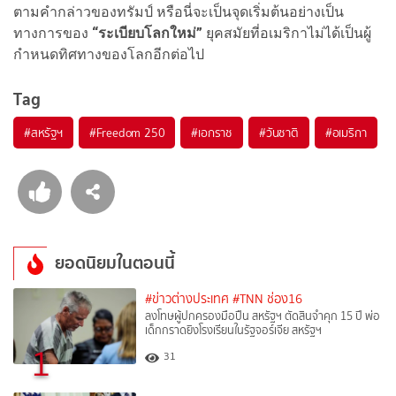
ตามคำกล่าวของทรัมป์ หรือนี่จะเป็นจุดเริ่มต้นอย่างเป็น
ทางการของ
“ระเบียบโลกใหม่”
ยุคสมัยที่อเมริกาไม่ได้เป็นผู้
กำหนดทิศทางของโลกอีกต่อไป
Tag
#
สหรัฐฯ
#
Freedom 250
#
เอกราช
#
วันชาติ
#
อเมริกา
ยอดนิยมในตอนนี้
#ข่าวต่างประเทศ
#TNN ช่อง16
ลงโทษผู้ปกครองมือปืน สหรัฐฯ ตัดสินจำคุก 15 ปี พ่อ
เด็กกราดยิงโรงเรียนในรัฐจอร์เจีย สหรัฐฯ
1
31