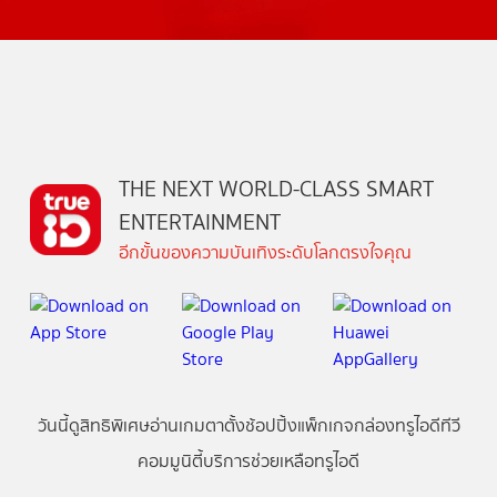
THE NEXT WORLD-CLASS SMART
ENTERTAINMENT
อีกขั้นของความบันเทิงระดับโลกตรงใจคุณ
วันนี้
ดู
สิทธิพิเศษ
อ่าน
เกม
ตาตั้ง
ช้อปปิ้ง
แพ็กเกจ
กล่องทรูไอดีทีวี
คอมมูนิตี้
บริการช่วยเหลือทรูไอดี