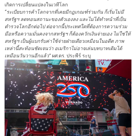
เกิดการเปลี่ยนแปลงในเวทีโลก
“ระเบียบการค้าโลกจากที่เคยมีกฎเกณฑ์ร่วมกัน ก็เริ่มไม่มี
สหรัฐฯ ลดทอนสถานะของตัวเองลง และไม่ได้ทำหน้าที่เป็น
ตำรวจโลกอีกต่อไป ต่อจากนี้ประเทศใดที่ต้องการความร่วม
มือหรือความมั่นคงจากสหรัฐฯ ก็ต้องควักเงินจ่ายเอง ไม่ใช่ให้
สหรัฐฯ เป็นผู้แบกรับค่าใช้จ่ายฝ่ายเดียวเหมือนในอดีต ภาพ
เหล่านี้สะท้อนชัดเจนว่า อเมริกาไม่อาจเล่นบทบาทเดิมได้
เหมือนวันวานอีกแล้ว”
ผศ.ดร. ประพีร์ ระบุ