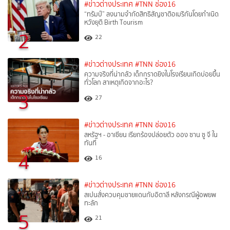
#ข่าวต่างประเทศ
#TNN ช่อง16
“ทรัมป์” ลงนามจำกัดสิทธิสัญชาติอเมริกันโดยกำเนิด
หวังยุติ Birth Tourism
2
22
#ข่าวต่างประเทศ
#TNN ช่อง16
ความจริงที่น่ากลัว เด็กกราดยิงในโรงเรียนเกิดบ่อยขึ้น
ทั่วโลก สาเหตุเกิดจากอะไร?
3
27
#ข่าวต่างประเทศ
#TNN ช่อง16
สหรัฐฯ - อาเซียน เรียกร้องปล่อยตัว ออง ซาน ซู จี ใน
ทันที
4
16
#ข่าวต่างประเทศ
#TNN ช่อง16
สเปนสั่งควบคุมชายแดนกับอิตาลี หลังกรณีผู้อพยพ
ทะลัก
5
21