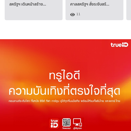
สหรัฐฯ เดินหน้าสร้าง…
ศาลสหรัฐฯ สั่งระงับสร้…
11