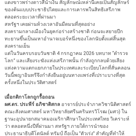
แดงขาวพร่างดาวสีน้ำเงิน สัญลักษณ์เหล่านี้เคยเป็นสัญลักษร์
ของต้นแบบประชาธิปไตยและการเคารพในสิทธิเสรีภาพ
ตลอดระยะเวลาที่ผ่านมา
สหรัฐฯ เคยผ่านห้วงเวลาอันมืดมนที่สุดอย่าง
สงครามกลางเมืองในยุคก่อร่างสร้างชาติ ก่อนจะสยายปีก
ทะยานขึ้นเป็นมหาอำนาจเบอร์หนึ่งของโลกนับตั้งแต่สิ้นสุด
สงครามเย็น
แต่ในวันครบรอบวันชาติ 4 กรกฎาคม 2026 บทบาท “ตำรวจ
โลก” และเสียงระฆังแห่งเสรีภาพนั้น กำลังถูกกลบด้วยเสียง
แห่งความแตกแยกภายในประเทศและระเบียบโลกที่สั่นคลอน
วันนี้พญาอินทรีจึงกำลังยืนอยู่บนทางแพร่งที่เปราะบางที่สุด
ครั้งหนึ่งในประวัติศาสตร์
เมื่อกติกาโลกถูกรื้อถอน
ผศ.ดร. ประพีร์ อภิชาติสกล
อาจารย์ประจำภาควิชานิติศาสตร์
คณะสังคมศาสตร์ มหาวิทยาลัยศรีนครินทรวิโรฒ (มศว) ใน
ฐานะอุปนายกสมาคมอเมริกาศึกษาในประเทศไทย วิเคราะห์
ว่า ตลอดหนึ่งปีที่ผ่านมา สหรัฐฯ ภายใต้การนำของ
ประธานาธิบดีโดนัลด์ ทรัมป์ ถือเป็น "ตัวเร่ง" สำคัญที่ทำให้