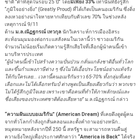
ชาติ "ต่ำที่สุดในรอบ 25 ปี" โดย
มีเพียง 33%
เท่านั้นที่ยังรู้สึก
“ภูมิใจอย่างยิ่ง” (Greatly Proud) ที่ได้เกิดเป็นคนอเมริกัน ซึ่งดิ่ง
ลงเหวอย่างน่าใจหายหากเทียบกับตัวเลข 70% ในช่วงหลัง
เหตุการณ์ 9/11
ด้าน
ม.ล.ณัฏฐกรณ์ เทวกุล
นักวิเคราะห์การเมืองอิสระ
สะท้อนมุมมองต่อกระแสสังคมในเวลานี้ว่า ชาวอเมริกัน
จำนวนไม่น้อยเริ่มเกิดความรู้สึกเสียใจที่เลือกผู้นำคนนี้เข้า
มาบริหารประเทศ
“ผู้นำคนนี้เข้าไปสร้างความปั่นป่วน กลั่นแกล้งชาติอื่นทั่วโลก
และขึ้นกำแพงภาษีต่าง ๆ ซึ่งไม่ได้เอื้อประโยชน์อย่างแท้จริง
ให้กับใครเลย... เวลานี้คนอเมริกันราว 65-70% ทั้งกลุ่มที่เคย
เลือกและไม่ได้เลือกทรัมป์ ต่างพูดเป็นเสียงเดียวกันว่า พวกเขา
ไม่ได้รู้สึกภูมิใจเลย เพราะเขาคือคนที่ทำให้ภาพลักษณ์และ
ชื่อเสียงของประเทศชาติต้องเสียหาย”
ม.ล.ณัฏฐกรณ์ กล่าว
“ความฝันแบบอเมริกัน” (American Dream)
ที่เคยดึงดูดผู้คน
จากทั่วโลกกำลังถูกสั่นคลอนและตั้งคำถามอย่างหนัก...
หมุดหมายหลังจากปีที่ 250 นี้ สหรัฐฯ จะสามารถหวนคืนสู่
ความยิ่งใหญ่เพื่อประกาศศักดาว่า
“America is Back”
ได้จริง