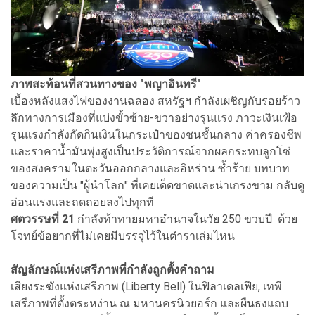
ภาพสะท้อนที่สวนทางของ "พญาอินทรี"
เบื้องหลังแสงไฟของงานฉลอง สหรัฐฯ กำลังเผชิญกับรอยร้าว
ลึกทางการเมืองที่แบ่งขั้วซ้าย-ขวาอย่างรุนแรง ภาวะเงินเฟ้อ
รุนแรงกำลังกัดกินเงินในกระเป๋าของชนชั้นกลาง ค่าครองชีพ
และราคาน้ำมันพุ่งสูงเป็นประวัติการณ์จากผลกระทบลูกโซ่
ของสงครามในตะวันออกกลางและอิหร่าน ซ้ำร้าย บทบาท
ของความเป็น "ผู้นำโลก" ที่เคยเด็ดขาดและน่าเกรงขาม กลับดู
อ่อนแรงและถดถอยลงไปทุกที
ศตวรรษที่ 21
กำลังท้าทายมหาอำนาจในวัย 250 ขวบปี ด้วย
โจทย์ข้อยากที่ไม่เคยมีบรรจุไว้ในตำราเล่มไหน
สัญลักษณ์แห่งเสรีภาพที่กำลังถูกตั้งคำถาม
เสียงระฆังแห่งเสรีภาพ (Liberty Bell) ในฟิลาเดลเฟีย, เทพี
เสรีภาพที่ตั้งตระหง่าน ณ มหานครนิวยอร์ก และผืนธงแถบ