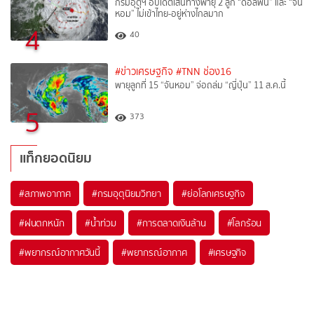
กรมอุตุฯ อัปเดตเส้นทางพายุ 2 ลูก “ดอลฟิน” และ “จัน
หอม” ไม่เข้าไทย-อยู่ห่างไกลมาก
4
40
#ข่าวเศรษฐกิจ
#TNN ช่อง16
พายุลูกที่ 15 “จันหอม” จ่อถล่ม “ญี่ปุ่น” 11 ส.ค.นี้
5
373
แท็กยอดนิยม
#
สภาพอากาศ
#
กรมอุตุนิยมวิทยา
#
ย่อโลกเศรษฐกิจ
#
ฝนตกหนัก
#
น้ำท่วม
#
การตลาดเงินล้าน
#
โลกร้อน
#
พยากรณ์อากาศวันนี้
#
พยากรณ์อากาศ
#
เศรษฐกิจ