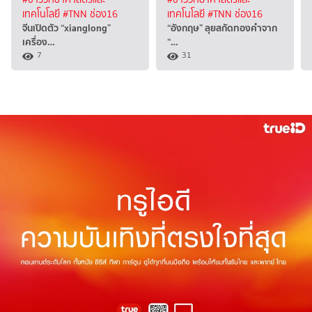
เทคโนโลยี
#TNN ช่อง16
เทคโนโลยี
#TNN ช่อง16
จีนเปิดตัว “xianglong”
“อังกฤษ” ลุยสกัดทองคำจาก
เครื่อง…
“…
7
31