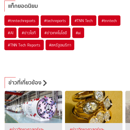
แท็กยอดนิยม
#
tnntechreports
#
techreports
#
TNN Tech
#
tnntech
#
AI
#
ข่าวไอที
#
ข่าวเทคโนโลยี
#
ai
#
TNN Tech Reports
#
สหรัฐอเมริกา
ข่าวที่เกี่ยวข้อง
#ข่าววิทยาศาสตร์และ
#ข่าววิทยาศาสตร์และ