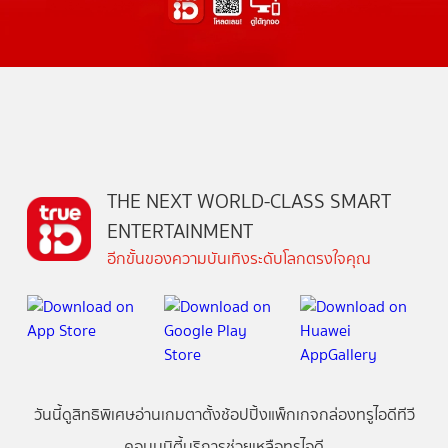
THE NEXT WORLD-CLASS SMART
ENTERTAINMENT
อีกขั้นของความบันเทิงระดับโลกตรงใจคุณ
วันนี้
ดู
สิทธิพิเศษ
อ่าน
เกม
ตาตั้ง
ช้อปปิ้ง
แพ็กเกจ
กล่องทรูไอดีทีวี
คอมมูนิตี้
บริการช่วยเหลือทรูไอดี