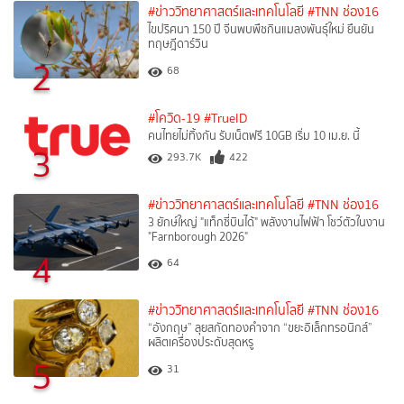
#ข่าววิทยาศาสตร์และเทคโนโลยี
#TNN ช่อง16
ไขปริศนา 150 ปี จีนพบพืชกินแมลงพันธุ์ใหม่ ยืนยัน
ทฤษฎีดาร์วิน
2
68
#โควิด-19
#TrueID
คนไทยไม่ทิ้งกัน รับเน็ตฟรี 10GB เริ่ม 10 เม.ย. นี้
3
293.7K
422
#ข่าววิทยาศาสตร์และเทคโนโลยี
#TNN ช่อง16
3 ยักษ์ใหญ่ "แท็กซี่บินได้" พลังงานไฟฟ้า โชว์ตัวในงาน
"Farnborough 2026"
4
64
#ข่าววิทยาศาสตร์และเทคโนโลยี
#TNN ช่อง16
“อังกฤษ” ลุยสกัดทองคำจาก “ขยะอิเล็กทรอนิกส์”
ผลิตเครื่องประดับสุดหรู
5
31