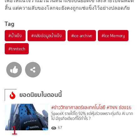
เพื่อให้แน่ใจว่าแม้ในวันที่น้ำแข็งบนยอดเขาละลายไปจนหมด
สิ้น แต่ความลับของโลกจะยังคงถูกแช่แข็งไว้อย่างปลอดภัย
Tag
#
น้ำแข็ง
#
คลังข้อมูลน้ำแข็ง
#
ice archive
#
Ice Memory
#
tnntech
ยอดนิยมในตอนนี้
#ข่าววิทยาศาสตร์และเทคโนโลยี
#TNN ช่อง16
SpaceX รายได้โต 92% แต่หุ้นร่วงเพราะทุ่มกับ AI มาก
ไป มีธุรกิจเดียวที่ได้กำไร ?
1
67