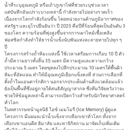
น้ำที่ระบุอุณหภูมิ หรือเถ้าภูเขาไฟที่ช่วยระบุช่วงเวลา
แต่บันทึกอันเปราะบางเหล่านี้ กำลังหายไปอย่างรวดเร็ว
เนื่องจากโลกกำลังร้อนขึ้น โดยหน่วยงานด้านภูมิอากาศของ
สหรัฐฯ และยุโรปยืนยันว่า ปี 2025 คือปีที่ร้อนที่สุดเป็นอันดับ 3
ของโลก ความร้อนที่พุ่งสูงขึ้นจากการเผาไหม้เชื้อเพลิง
ฟอสซิลกำลังทำให้ธารน้ำแข็งนับพันแห่งละลายหายไปทุก ๆ
ปี
โครงการสร้างถ้ำหิมะแห่งนี้ ใช้เวลาเตรียมการเกือบ 10 ปี ตัว
ถ้ำมีความยาวทั้งสิ้น 35 เมตร มีความสูงและความกว้าง
ประมาณ 5 เมตร โดยขุดลงไปลึกประมาณ 10 เมตรใต้พื้นผิว
หิมะที่อัดแน่น ทำให้มีอุณหภูมิเยือกแข็งคงที่ ส่วนการเลือกที่
ตั้งถ้ำในแอนตาร์กติกา นอกจากประเด็นด้านสิ่งแวดล้อมแล้ว
ยังเป็นพื้นที่ซึ่งอยู่ภายใต้สนธิสัญญาสากล ซึ่งทีมวิจัยหวังว่าจะ
ช่วยให้ข้อมูลเหล่านี้ สามารถเปิดกว้างสำหรับนักวิทยาศาสตร์
ทั่วโลก
ในทศวรรษหน้ามูลนิธิ ไอซ์ เมมโมรี (Ice Memory) ผู้ดูแล
โครงการ มีแผนจะนำน้ำแข็งจากเทือกเขาทั่วโลก ทั้งจาก
เทือกเขาแอนดีส ฮิมาลัย และทาจิกิสถาน มาจัดเก็บเพิ่มเติม