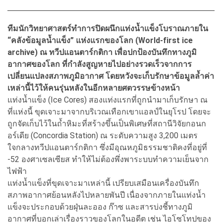
ทีมนักวิทยาศาสตร์ทำการปิดผนึกแท่งน้ำแข็งโบราณภายใน
“คลังข้อมูลน้ำแข็ง” แห่งแรกของโลก (World-first ice
archive) ณ ทวีปแอนตาร์กติกา เพื่อปกป้องบันทึกทางภูมิ
อากาศของโลก ที่กำลังสูญหายไปอย่างรวดเร็วจากการ
เปลี่ยนแปลงสภาพภูมิอากาศ โดยหวังจะเก็บรักษาข้อมูลล้ำค่า
เหล่านี้ไว้ให้คนรุ่นหลังในอีกหลายศตวรรษข้างหน้า
แท่งน้ำแข็ง (Ice Cores) สองแท่งแรกที่ถูกนำมาเก็บรักษา ณ
ที่แห่งนี้ ขุดเจาะมาจากบริเวณเทือกเขาแอลป์ในยุโรป โดยจะ
ถูกจัดเก็บไว้ในถ้ำหิมะที่สร้างขึ้นเป็นพิเศษที่สถานีวิจัยกอนก
อร์เดีย (Concordia Station) ณ ระดับความสูง 3,200 เมตร
ใจกลางทวีปแอนตาร์กติกา ซึ่งมีอุณหภูมิธรรมชาติคงที่อยู่ที่
-52 องศาเซลเซียส ทำให้ไม่ต้องพึ่งพาระบบทำความเย็นจาก
ไฟฟ้า
แท่งน้ำแข็งที่ขุดเจาะมาเหล่านี้ เปรียบเสมือนเครื่องบันทึก
สภาพอากาศย้อนหลังไปหลายพันปี เนื่องจากภายในแท่งน้ำ
แข็งจะประกอบด้วยฝุ่นละออง ก๊าซ และสารบ่งชี้ทางภูมิ
อากาศที่บอกเล่าเรื่องราวของโลกในอดีต เช่น ไอโซโทปของ