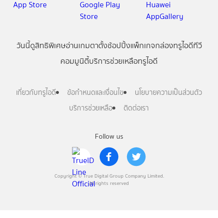
วันนี้
ดู
สิทธิพิเศษ
อ่าน
เกม
ตาตั้ง
ช้อปปิ้ง
แพ็กเกจ
กล่องทรูไอดีทีวี
คอมมูนิตี้
บริการช่วยเหลือทรูไอดี
เกี่ยวกับทรูไอดี
ข้อกำหนดและเงื่อนไข
นโยบายความเป็นส่วนตัว
บริการช่วยเหลือ
ติดต่อเรา
Follow us
Copyright © True Digital Group Company Limited.
All rights reserved