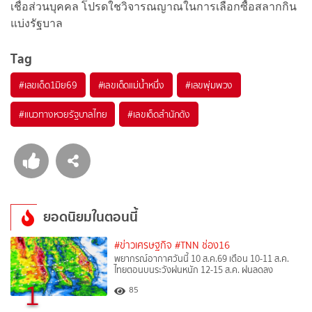
เชื่อส่วนบุคคล โปรดใชวิจารณญาณในการเลือกซื้อสลากกิน
แบ่งรัฐบาล
Tag
#
เลขเด็ด1มิย69
#
เลขเด็ดแม่น้ำหนึ่ง
#
เลขพุ่มพวง
#
แนวทางหวยรัฐบาลไทย
#
เลขเด็ดสำนักดัง
ยอดนิยมในตอนนี้
#ข่าวเศรษฐกิจ
#TNN ช่อง16
พยากรณ์อากาศวันนี้ 10 ส.ค.69 เตือน 10-11 ส.ค.
ไทยตอนบนระวังฝนหนัก 12-15 ส.ค. ฝนลดลง
1
85