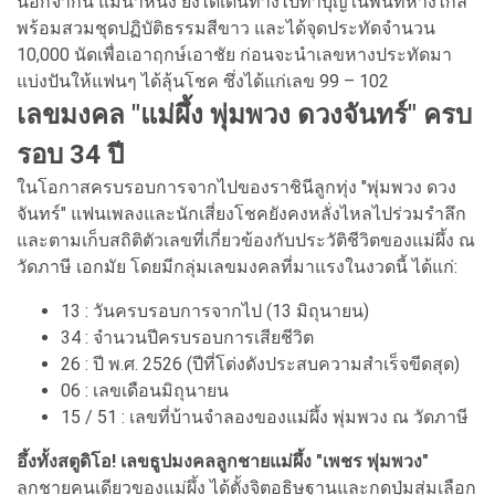
นอกจากนี้ แม่น้ำหนึ่ง ยังได้เดินทางไปทำบุญในพื้นที่ห่างไกล
พร้อมสวมชุดปฏิบัติธรรมสีขาว และได้จุดประทัดจำนวน
10,000 นัดเพื่อเอาฤกษ์เอาชัย ก่อนจะนำเลขหางประทัดมา
แบ่งปันให้แฟนๆ ได้ลุ้นโชค ซึ่งได้แก่เลข 99 – 102
เลขมงคล "แม่ผึ้ง พุ่มพวง ดวงจันทร์" ครบ
รอบ 34 ปี
ในโอกาสครบรอบการจากไปของราชินีลูกทุ่ง "พุ่มพวง ดวง
จันทร์" แฟนเพลงและนักเสี่ยงโชคยังคงหลั่งไหลไปร่วมรำลึก
และตามเก็บสถิติตัวเลขที่เกี่ยวข้องกับประวัติชีวิตของแม่ผึ้ง ณ
วัดภาษี เอกมัย โดยมีกลุ่มเลขมงคลที่มาแรงในงวดนี้ ได้แก่:
13 : วันครบรอบการจากไป (13 มิถุนายน)
34 : จำนวนปีครบรอบการเสียชีวิต
26 : ปี พ.ศ. 2526 (ปีที่โด่งดังประสบความสำเร็จขีดสุด)
06 : เลขเดือนมิถุนายน
15 / 51 : เลขที่บ้านจำลองของแม่ผึ้ง พุ่มพวง ณ วัดภาษี
อึ้งทั้งสตูดิโอ! เลขธูปมงคลลูกชายแม่ผึ้ง "เพชร พุ่มพวง"
ลูกชายคนเดียวของแม่ผึ้ง ได้ตั้งจิตอธิษฐานและกดปุ่มสุ่มเลือก