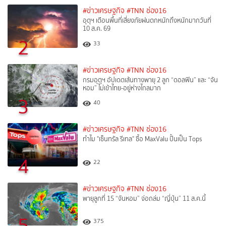
#ข่าวเศรษฐกิจ
#TNN ช่อง16
อุตุฯ เตือนพื้นที่เสี่ยงภัยฝนตกหนักถึงหนักมากวันที่
10 ส.ค. 69
2
33
#ข่าวเศรษฐกิจ
#TNN ช่อง16
กรมอุตุฯ อัปเดตเส้นทางพายุ 2 ลูก “ดอลฟิน” และ “จัน
หอม” ไม่เข้าไทย-อยู่ห่างไกลมาก
3
40
#ข่าวเศรษฐกิจ
#TNN ช่อง16
ทำไม "เซ็นทรัล รีเทล" ซื้อ MaxValu ปั้นเป็น Tops
4
22
#ข่าวเศรษฐกิจ
#TNN ช่อง16
พายุลูกที่ 15 “จันหอม” จ่อถล่ม “ญี่ปุ่น” 11 ส.ค.นี้
5
375